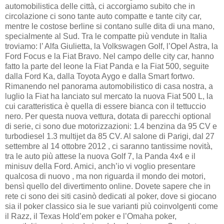
automobilistica delle città, ci accorgiamo subito che in
circolazione ci sono tante auto compatte e tante city car,
mentre le costose berline si contano sulle dita di una mano,
specialmente al Sud. Tra le compatte più vendute in Italia
troviamo: l’ Alfa Giulietta, la Volkswagen Golf, l’Opel Astra, la
Ford Focus e la Fiat Bravo. Nel campo delle city car, hanno
fatto la parte del leone la Fiat Panda e la Fiat 500, seguite
dalla Ford Ka, dalla Toyota Aygo e dalla Smart fortwo.
Rimanendo nel panorama automobilistico di casa nostra, a
luglio la Fiat ha lanciato sul mercato la nuova Fiat 500 L, la
cui caratteristica è quella di essere bianca con il tettuccio
nero. Per questa nuova vettura, dotata di parecchi optional
di serie, ci sono due motorizzazioni: 1.4 benzina da 95 CV e
turbodiesel 1.3 multijet da 85 CV. Al salone di Parigi, dal 27
settembre al 14 ottobre 2012 , ci saranno tantissime novità,
tra le auto più attese la nuova Golf 7, la Panda 4x4 e il
minisuv della Ford. Amici, anch’io vi voglio presentare
qualcosa di nuovo , ma non riguarda il mondo dei motori,
bensì quello del divertimento online. Dovete sapere che in
rete ci sono dei siti casinò dedicati al poker, dove si giocano
sia il poker classico sia le sue varianti più coinvolgenti come
il Razz, il Texas Hold’em poker e l’Omaha poker,