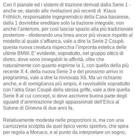
Con il pianale ed i sistemi di trazione derivati dalla Serie 1 -
anche se, stando alle rivelazioni più recenti di Klaus
Fröhlich, responsabile ingegneristico della Casa bavarese,
dalla 1 dovrebbe ereditare solo la trazione integrale, non
anche l’anteriore, per così lasciar spazio alla più tradizionale
posteriore - sfoderando una linea ancor più vivace rispetto al
modello al quale s’affianca, vale a dire la Serie 2 Coupè,
questa nuova creatura rispecchia l’impronta estetica delle
ultime BMW. E’ evidente, soprattutto, nel gruppo ottico di
dietro, dove sono innegabili le affinità, oltre che
naturalmente con quanto esprime la 1, con quello della più
recente X 4, della nuova Serie 3 e del prossimo arrivo in
programma, vale a dire la rinnovata X6. Ma un richiamo
anche, e di somiglianza più ampio, è ravvisabile soprattutto
con l’altra Gran Coupè della stessa griffe, vale a dire quella
Serie 8 al cui concept, si deve ascrivere buona parte degli
sguardi d’ammirazione degli appassionati dell’Elica al
Salone di Ginevra di due anni fa.
Relativamente modesta nelle proporzioni si, ma con una
carrozzeria scolpita da quel tipico vento sportivo, che spira
per regola a Monaco, e al punto da interpretare un sogno,