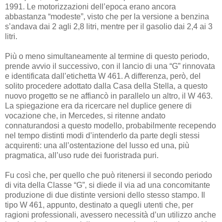
1991. Le motorizzazioni dell’epoca erano ancora
abbastanza “modeste”, visto che per la versione a benzina
s’andava dai 2 agli 2,8 litri, mentre per il gasolio dai 2,4 ai 3
litri.
Più o meno simultaneamente al termine di questo periodo,
prende avvio il successivo, con il lancio di una “G” rinnovata
e identificata dall’etichetta W 461. A differenza, però, del
solito procedere adottato dalla Casa della Stella, a questo
nuovo progetto se ne affiancò in parallelo un altro, il W 463.
La spiegazione era da ricercare nel duplice genere di
vocazione che, in Mercedes, si ritenne andato
connaturandosi a questo modello, probabilmente recependo
nel tempo distinti modi d’intenderlo da parte degli stessi
acquirenti: una all’ostentazione del lusso ed una, più
pragmatica, all’uso rude dei fuoristrada puri.
Fu così che, per quello che può ritenersi il secondo periodo
di vita della Classe “G”, si diede il via ad una concomitante
produzione di due distinte versioni dello stesso stampo. Il
tipo W 461, appunto, destinato a quegli utenti che, per
ragioni professionali, avessero necessità d’un utilizzo anche