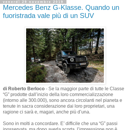
venerdì 29 novembre 2019
Mercedes Benz G-Klasse. Quando un
fuoristrada vale più di un SUV
di Roberto Berloco
- Se la maggior parte di tutte le Classe
“G” prodotte dall’inizio della loro commercializzazione
(intorno alle 300.000), sono ancora circolanti nel pianeta e
tenute in sacra considerazione dai loro proprietari, una
ragione ci sarà e, magari, anche più d’una.
Sono in molti a concordare. E’ difficile che una “G” passi
inosservata, ma dopo averla scorta, l’impressione non è