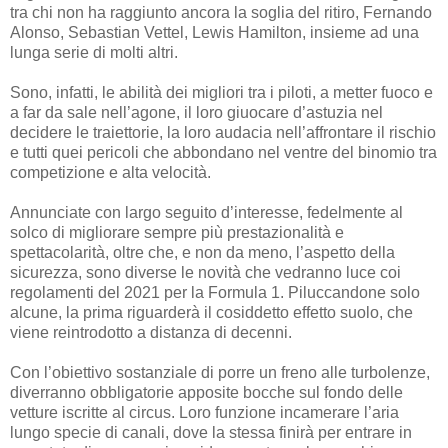
tra chi non ha raggiunto ancora la soglia del ritiro, Fernando
Alonso, Sebastian Vettel, Lewis Hamilton, insieme ad una
lunga serie di molti altri.
Sono, infatti, le abilità dei migliori tra i piloti, a metter fuoco e
a far da sale nell’agone, il loro giuocare d’astuzia nel
decidere le traiettorie, la loro audacia nell’affrontare il rischio
e tutti quei pericoli che abbondano nel ventre del binomio tra
competizione e alta velocità.
Annunciate con largo seguito d’interesse, fedelmente al
solco di migliorare sempre più prestazionalità e
spettacolarità, oltre che, e non da meno, l’aspetto della
sicurezza, sono diverse le novità che vedranno luce coi
regolamenti del 2021 per la Formula 1. Piluccandone solo
alcune, la prima riguarderà il cosiddetto effetto suolo, che
viene reintrodotto a distanza di decenni.
Con l’obiettivo sostanziale di porre un freno alle turbolenze,
diverranno obbligatorie apposite bocche sul fondo delle
vetture iscritte al circus. Loro funzione incamerare l’aria
lungo specie di canali, dove la stessa finirà per entrare in