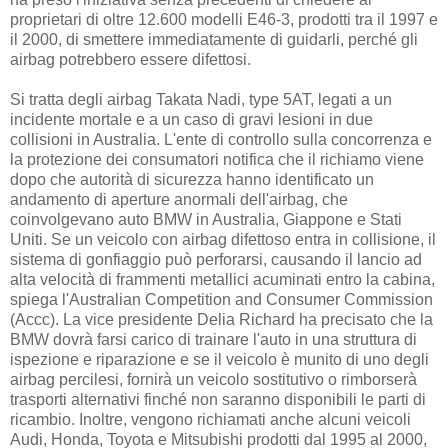
proprietari di oltre 12.600 modelli E46-3, prodotti tra il 1997 e
il 2000, di smettere immediatamente di guidarli, perché gli
airbag potrebbero essere difettosi.
Si tratta degli airbag Takata Nadi, type 5AT, legati a un
incidente mortale e a un caso di gravi lesioni in due
collisioni in Australia. L'ente di controllo sulla concorrenza e
la protezione dei consumatori notifica che il richiamo viene
dopo che autorità di sicurezza hanno identificato un
andamento di aperture anormali dell'airbag, che
coinvolgevano auto BMW in Australia, Giappone e Stati
Uniti. Se un veicolo con airbag difettoso entra in collisione, il
sistema di gonfiaggio può perforarsi, causando il lancio ad
alta velocità di frammenti metallici acuminati entro la cabina,
spiega l'Australian Competition and Consumer Commission
(Accc). La vice presidente Delia Richard ha precisato che la
BMW dovrà farsi carico di trainare l'auto in una struttura di
ispezione e riparazione e se il veicolo è munito di uno degli
airbag percilesi, fornirà un veicolo sostitutivo o rimborserà
trasporti alternativi finché non saranno disponibili le parti di
ricambio. Inoltre, vengono richiamati anche alcuni veicoli
Audi, Honda, Toyota e Mitsubishi prodotti dal 1995 al 2000,