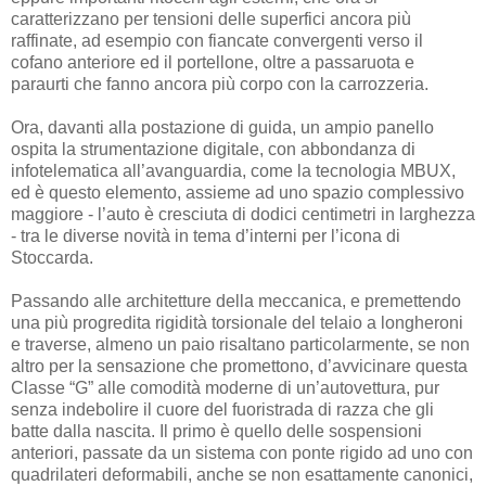
caratterizzano per tensioni delle superfici ancora più
raffinate, ad esempio con fiancate convergenti verso il
cofano anteriore ed il portellone, oltre a passaruota e
paraurti che fanno ancora più corpo con la carrozzeria.
Ora, davanti alla postazione di guida, un ampio panello
ospita la strumentazione digitale, con abbondanza di
infotelematica all’avanguardia, come la tecnologia MBUX,
ed è questo elemento, assieme ad uno spazio complessivo
maggiore - l’auto è cresciuta di dodici centimetri in larghezza
- tra le diverse novità in tema d’interni per l’icona di
Stoccarda.
Passando alle architetture della meccanica, e premettendo
una più progredita rigidità torsionale del telaio a longheroni
e traverse, almeno un paio risaltano particolarmente, se non
altro per la sensazione che promettono, d’avvicinare questa
Classe “G” alle comodità moderne di un’autovettura, pur
senza indebolire il cuore del fuoristrada di razza che gli
batte dalla nascita. Il primo è quello delle sospensioni
anteriori, passate da un sistema con ponte rigido ad uno con
quadrilateri deformabili, anche se non esattamente canonici,