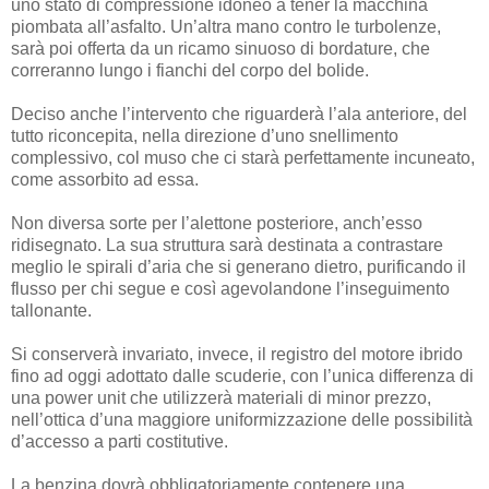
uno stato di compressione idoneo a tener la macchina
piombata all’asfalto. Un’altra mano contro le turbolenze,
sarà poi offerta da un ricamo sinuoso di bordature, che
correranno lungo i fianchi del corpo del bolide.
Deciso anche l’intervento che riguarderà l’ala anteriore, del
tutto riconcepita, nella direzione d’uno snellimento
complessivo, col muso che ci starà perfettamente incuneato,
come assorbito ad essa.
Non diversa sorte per l’alettone posteriore, anch’esso
ridisegnato. La sua struttura sarà destinata a contrastare
meglio le spirali d’aria che si generano dietro, purificando il
flusso per chi segue e così agevolandone l’inseguimento
tallonante.
Si conserverà invariato, invece, il registro del motore ibrido
fino ad oggi adottato dalle scuderie, con l’unica differenza di
una power unit che utilizzerà materiali di minor prezzo,
nell’ottica d’una maggiore uniformizzazione delle possibilità
d’accesso a parti costitutive.
La benzina dovrà obbligatoriamente contenere una