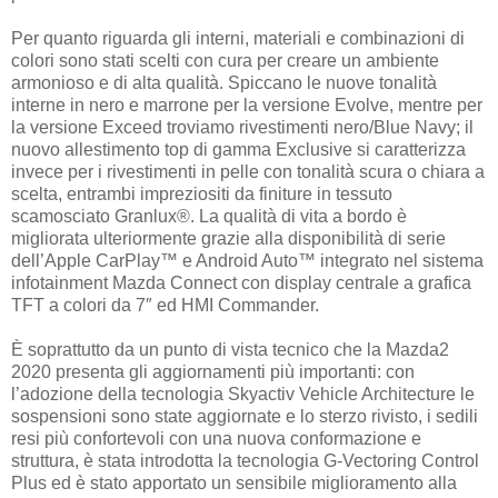
Per quanto riguarda gli interni, materiali e combinazioni di
colori sono stati scelti con cura per creare un ambiente
armonioso e di alta qualità. Spiccano le nuove tonalità
interne in nero e marrone per la versione Evolve, mentre per
la versione Exceed troviamo rivestimenti nero/Blue Navy; il
nuovo allestimento top di gamma Exclusive si caratterizza
invece per i rivestimenti in pelle con tonalità scura o chiara a
scelta, entrambi impreziositi da finiture in tessuto
scamosciato Granlux®. La qualità di vita a bordo è
migliorata ulteriormente grazie alla disponibilità di serie
dell’Apple CarPlay™ e Android Auto™ integrato nel sistema
infotainment Mazda Connect con display centrale a grafica
TFT a colori da 7″ ed HMI Commander.
È soprattutto da un punto di vista tecnico che la Mazda2
2020 presenta gli aggiornamenti più importanti: con
l’adozione della tecnologia Skyactiv Vehicle Architecture le
sospensioni sono state aggiornate e lo sterzo rivisto, i sedili
resi più confortevoli con una nuova conformazione e
struttura, è stata introdotta la tecnologia G-Vectoring Control
Plus ed è stato apportato un sensibile miglioramento alla