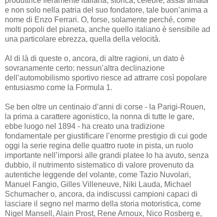
produttrice fieramente italiana, storica, celebre, assai amata
e non solo nella patria del suo fondatore, tale buon’anima a
nome di Enzo Ferrari. O, forse, solamente perché, come
molti popoli del pianeta, anche quello italiano è sensibile ad
una particolare ebrezza, quella della velocità.
Al di là di queste o, ancora, di altre ragioni, un dato è
sovranamente certo: nessun’altra declinazione
dell’automobilismo sportivo riesce ad attrarre così popolare
entusiasmo come la Formula 1.
Se ben oltre un centinaio d’anni di corse - la Parigi-Rouen,
la prima a carattere agonistico, la nonna di tutte le gare,
ebbe luogo nel 1894 - ha creato una tradizione
fondamentale per giustificare l’enorme prestigio di cui gode
oggi la serie regina delle quattro ruote in pista, un ruolo
importante nell’imporsi alle grandi platee lo ha avuto, senza
dubbio, il nutrimento sistematico di valore provenuto da
autentiche leggende del volante, come Tazio Nuvolari,
Manuel Fangio, Gilles Villeneuve, Niki Lauda, Michael
Schumacher o, ancora, da indiscussi campioni capaci di
lasciare il segno nel marmo della storia motoristica, come
Nigel Mansell, Alain Prost, Rene Arnoux, Nico Rosberg e,