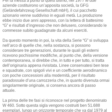
Per la messa a punto di quest’ultimo, nel 1977 le due
aziende costituirono un’apposita società, la GFG
(Geländefahrzeug Gesellschaft mbH), il cui pacchetto
azionario venne suddiviso in eguali metà. La produzione
ebbe inizio due anni appresso, con la lettera di battesimo
“G” e risultati d’ingresso che non delusero, considerando le
commesse subito guadagnate da alcuni eserciti.
Da questo momento in poi, la vita della Serie “G” si sviluppa
nell’arco di quelle che, nella sostanza, si possono
considerare tre generazioni, durante le quali gli esterni
ricevono pochissime modifiche, al punto che, della versione
contemporanea, si direbbe che, in tutto e per tutto, si tratta
dell’originaria appena rivisitata. Linee conservatesi ben tese
e squadrate, con spigoli vivi e un coefficiente aerodinamico
con poche concessioni alla modernità, per il risultato
paradossale d’una carrozzeria che, in quanto divenuta ormai
singolarmente originale, si conserva ancora di passo
attuale.
La prima delle tre fasi si riconosce nel progetto denominato
W 460. Sotto questa sigla vengono costruiti ben 51.688
esemplari, lungo un orizzonte temporale che va dal 1979 al