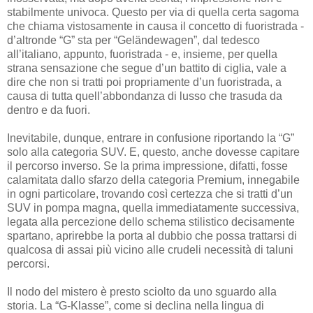
stabilmente univoca. Questo per via di quella certa sagoma
che chiama vistosamente in causa il concetto di fuoristrada -
d’altronde “G” sta per “Geländewagen”, dal tedesco
all’italiano, appunto, fuoristrada - e, insieme, per quella
strana sensazione che segue d’un battito di ciglia, vale a
dire che non si tratti poi propriamente d’un fuoristrada, a
causa di tutta quell’abbondanza di lusso che trasuda da
dentro e da fuori.
Inevitabile, dunque, entrare in confusione riportando la “G”
solo alla categoria SUV. E, questo, anche dovesse capitare
il percorso inverso. Se la prima impressione, difatti, fosse
calamitata dallo sfarzo della categoria Premium, innegabile
in ogni particolare, trovando così certezza che si tratti d’un
SUV in pompa magna, quella immediatamente successiva,
legata alla percezione dello schema stilistico decisamente
spartano, aprirebbe la porta al dubbio che possa trattarsi di
qualcosa di assai più vicino alle crudeli necessità di taluni
percorsi.
Il nodo del mistero è presto sciolto da uno sguardo alla
storia. La “G-Klasse”, come si declina nella lingua di