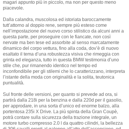
magari appunto più in piccolo, ma non per questo meno
piacevole.
Dalla calandra, muscolosa ed istoriata baroccamente
tutt’attorno al doppio rene, sempre più esteso come
nell’impostazione del nuovo corso stilistico da alcuni anni a
questa parte, per proseguire con le fiancate, non così
nervate ma ben tese ed assorbite al senso marcatamente
dinamico del corpo vettura, fino alla coda, dov’è di nuovo
esaltato il tema d’una robustezza visiva che rimeggia con
grinta ed eleganza, tutto in questa BMW testimonia d’uno
stile che, pur rimanendo identico nel tempo ed
inconfondibile per gli stilemi che lo caratterizzano, interpreta
l’istante della moda con originalità e la solita, teutonica
puntualità.
Sul fronte delle versioni, per quanto si prevede ad ora, si
partirà dalla 218i per la benzina e dalla 220d per il gasolio,
per approdare, in una sorta d’unico ed enorme balzo, alla
portentosa 235i X Drive. La più spinta della Gran Coupè,
potrà contare sulla sicurezza della trazione integrale, un
motore turbo compresso 2.0 l da quattro cilindri, la bellezza
di 306 cavalli pronti al galoppo all’atto dell’accensione, ed