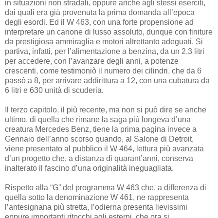
in situazioni non stradali, oppure anche agli stessi eserciti,
dai quali era già provenuta la prima domanda all’epoca
degli esordi. Ed il W 463, con una forte propensione ad
interpretare un canone di lusso assoluto, dunque con finiture
da prestigiosa ammiraglia e motori altrettanto adeguati. Si
partiva, infatti, per l’alimentazione a benzina, da un 2,3 litri
per accedere, con l’avanzare degli anni, a potenze
crescenti, come testimoniò il numero dei cilindri, che da 6
passò a 8, per arrivare addirittura a 12, con una cubatura da
6 litri e 630 unità di scuderia.
Il terzo capitolo, il più recente, ma non si può dire se anche
ultimo, di quella che rimane la saga più longeva d’una
creatura Mercedes Benz, tiene la prima pagina invece a
Gennaio dell’anno scorso quando, al Salone di Detroit,
viene presentato al pubblico il W 464, lettura più avanzata
d’un progetto che, a distanza di quarant’anni, conserva
inalterato il fascino d’una originalità ineguagliata.
Rispetto alla “G” del programma W 463 che, a differenza di
quella sotto la denominazione W 461, ne rappresenta
l’antesignana più stretta, l’odierna presenta lievissimi
eppure importanti ritocchi agli esterni, che ora si