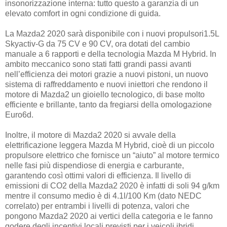
insonorizzazione interna: tutto questo a garanzia di un
elevato comfort in ogni condizione di guida.
La Mazda2 2020 sarà disponibile con i nuovi propulsori1.5L
Skyactiv-G da 75 CV e 90 CV, ora dotati del cambio
manuale a 6 rapporti e della tecnologia Mazda M Hybrid. In
ambito meccanico sono stati fatti grandi passi avanti
nell’efficienza dei motori grazie a nuovi pistoni, un nuovo
sistema di raffreddamento e nuovi iniettori che rendono il
motore di Mazda2 un gioiello tecnologico, di base molto
efficiente e brillante, tanto da fregiarsi della omologazione
Euro6d.
Inoltre, il motore di Mazda2 2020 si avvale della
elettrificazione leggera Mazda M Hybrid, cioè di un piccolo
propulsore elettrico che fornisce un “aiuto” al motore termico
nelle fasi più dispendiose di energia e carburante,
garantendo così ottimi valori di efficienza. Il livello di
emissioni di CO2 della Mazda2 2020 è infatti di soli 94 g/km
mentre il consumo medio è di 4.1l/100 Km (dato NEDC
correlato) per entrambi i livelli di potenza, valori che
pongono Mazda2 2020 ai vertici della categoria e le fanno
godere degli incentivi locali previsti per i veicoli ibridi.