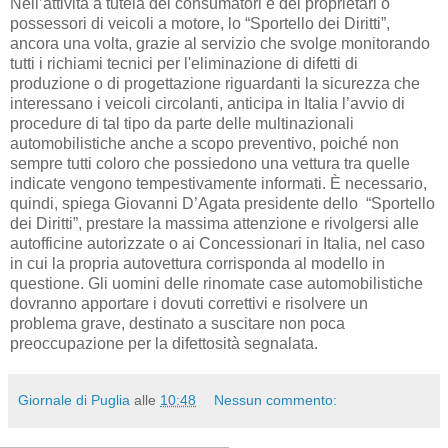
Nell’attività a tutela dei consumatori e dei proprietari o
possessori di veicoli a motore, lo “Sportello dei Diritti”,
ancora una volta, grazie al servizio che svolge monitorando
tutti i richiami tecnici per l'eliminazione di difetti di
produzione o di progettazione riguardanti la sicurezza che
interessano i veicoli circolanti, anticipa in Italia l’avvio di
procedure di tal tipo da parte delle multinazionali
automobilistiche anche a scopo preventivo, poiché non
sempre tutti coloro che possiedono una vettura tra quelle
indicate vengono tempestivamente informati. È necessario,
quindi, spiega Giovanni D’Agata presidente dello “Sportello
dei Diritti”, prestare la massima attenzione e rivolgersi alle
autofficine autorizzate o ai Concessionari in Italia, nel caso
in cui la propria autovettura corrisponda al modello in
questione. Gli uomini delle rinomate case automobilistiche
dovranno apportare i dovuti correttivi e risolvere un
problema grave, destinato a suscitare non poca
preoccupazione per la difettosità segnalata.
Giornale di Puglia
alle
10:48
Nessun commento: