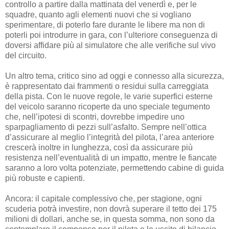
controllo a partire dalla mattinata del venerdì e, per le
squadre, quanto agli elementi nuovi che si vogliano
sperimentare, di poterlo fare durante le libere ma non di
poterli poi introdurre in gara, con l’ulteriore conseguenza di
doversi affidare più al simulatore che alle verifiche sul vivo
del circuito.
Un altro tema, critico sino ad oggi e connesso alla sicurezza,
è rappresentato dai frammenti o residui sulla carreggiata
della pista. Con le nuove regole, le varie superfici esterne
del veicolo saranno ricoperte da uno speciale tegumento
che, nell’ipotesi di scontri, dovrebbe impedire uno
sparpagliamento di pezzi sull’asfalto. Sempre nell’ottica
d’assicurare al meglio l’integrità del pilota, l’area anteriore
crescerà inoltre in lunghezza, così da assicurare più
resistenza nell’eventualità di un impatto, mentre le fiancate
saranno a loro volta potenziate, permettendo cabine di guida
più robuste e capienti.
Ancora: il capitale complessivo che, per stagione, ogni
scuderia potrà investire, non dovrà superare il tetto dei 175
milioni di dollari, anche se, in questa somma, non sono da