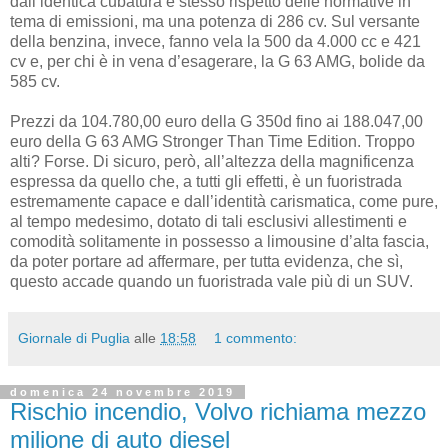
dall’identica cubatura e stesso rispetto delle normative in
tema di emissioni, ma una potenza di 286 cv. Sul versante
della benzina, invece, fanno vela la 500 da 4.000 cc e 421
cv e, per chi è in vena d’esagerare, la G 63 AMG, bolide da
585 cv.
Prezzi da 104.780,00 euro della G 350d fino ai 188.047,00
euro della G 63 AMG Stronger Than Time Edition. Troppo
alti? Forse. Di sicuro, però, all’altezza della magnificenza
espressa da quello che, a tutti gli effetti, è un fuoristrada
estremamente capace e dall’identità carismatica, come pure,
al tempo medesimo, dotato di tali esclusivi allestimenti e
comodità solitamente in possesso a limousine d’alta fascia,
da poter portare ad affermare, per tutta evidenza, che sì,
questo accade quando un fuoristrada vale più di un SUV.
Giornale di Puglia
alle
18:58
1 commento:
domenica 24 novembre 2019
Rischio incendio, Volvo richiama mezzo
milione di auto diesel