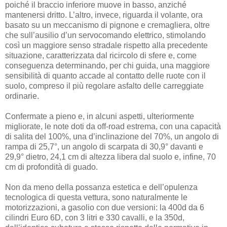
poiché il braccio inferiore muove in basso, anziché
mantenersi dritto. L’altro, invece, riguarda il volante, ora
basato su un meccanismo di pignone e cremagliera, oltre
che sull’ausilio d’un servocomando elettrico, stimolando
così un maggiore senso stradale rispetto alla precedente
situazione, caratterizzata dal ricircolo di sfere e, come
conseguenza determinando, per chi guida, una maggiore
sensibilità di quanto accade al contatto delle ruote con il
suolo, compreso il più regolare asfalto delle carreggiate
ordinarie.
Confermate a pieno e, in alcuni aspetti, ulteriormente
migliorate, le note doti da off-road estrema, con una capacità
di salita del 100%, una d’inclinazione del 70%, un angolo di
rampa di 25,7°, un angolo di scarpata di 30,9° davanti e
29,9° dietro, 24,1 cm di altezza libera dal suolo e, infine, 70
cm di profondità di guado.
Non da meno della possanza estetica e dell’opulenza
tecnologica di questa vettura, sono naturalmente le
motorizzazioni, a gasolio con due versioni: la 400d da 6
cilindri Euro 6D, con 3 litri e 330 cavalli, e la 350d,