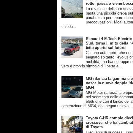
rotto: passa o viene bocc
La revisione dell’auto si av
basta una piccola crepa su
parabrezza per creare dubb
preoccupazioni. Molti automo
chiedo...
Renault 4 E-Tech Electric
Sud, torna il mito della “
tetto aperto sul futuro
Ci sono automobili che no
segnato soltanto l’evoluzio
mobilità, ma hanno rappres
vero e proprio simbolo di libertà e...
MG rilancia la gamma elet
nasce la nuova doppia ide
MG4
MG Motor rafforza la propri
nel segmento delle compat
elettriche con il lancio dell
generazione di MG4, che segna un’evo...
Toyota C-HR compie dieci 
crossover che ha cambiato
di Toyota
Dieci anni di successi, inn