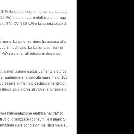
 SUV ibrido del segmento con batteria agli
 (155 kW) e a un motore elettrico che eroga
 di 245 CV (180 kW) e la coppia totale di
a frizione. La potenza viene trasmessa alla
porti modificato. La batteria agli ioni di
,3 kW•h e viene raffreddata in due modi
on alimentazione esclusivamente elettrica
ri e raggiungere la velocità massima di 100
o può essere alimentato esclusivamente con
ibrida; può inoltre sfruttare la funzione di
ige l’alimentazione elettrica nel traffico
ivo di ottimizzare i consumi, e il piano S
ormazioni sulle condizioni del sistema e sul