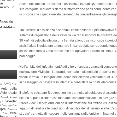
un
Anche nell’ambito dei sistemi d’assistenza la Audi Q5 rielaborata defi
ercato, un
sua categoria. Il nuovo sistema d’informazione per il conducente con
riconosce che il guidatore sta perdendo la concentrazione gli consig
o Ronaldo
alizzata...
Tra i sistemi d’assistenza disponibili come optional il più innovativo è 
sistema di regolazione della velocità via radar imposta la distanza dell
30 km/h di velocità effettua una frenata a fondo se riconosce il peric
assist” aiuta il guidatore a rimanere in carreggiata correggendo legger
assist” monitora la zona retrostante per agevolare i cambi di corsia. 
parcheggio.
Nell’ambito dell’infotainment Audi offre un’ampia gamma di compone
navigazione MMI plus. La grande centrale multimediale presenta molti 
vocali, e trova un’integrazione ideale nel telefono veicolare Audi Bl
ai passeggeri di navigare in Internet e consultare la posta elettronica da
AMG
ine
Ape
Auto della
Il telefono veicolare Bluetooth online permette al guidatore di acceder
Auto Usate
Broad Arrow
ricerca di punti di interesse mediante comando vocale o la navigazio
Chevrolet
y
Street View. I servizi Audi online di informazione sul traffico visualizz
i
Concept Car
aggiornati relativi alle condizioni di viabilità dell’itinerario scelto. 
upra
Custom
stream” permette di ricevere molte emittenti radiofoniche in Internet e 
Efta
EIMA