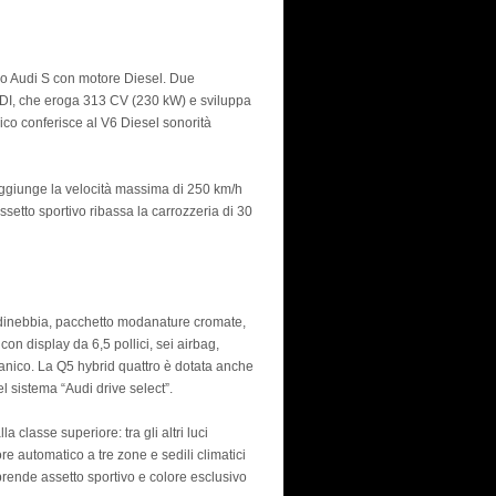
lo Audi S con motore Diesel. Due
TDI, che eroga 313 CV (230 kW) e sviluppa
ico conferisce al V6 Diesel sonorità
raggiunge la velocità massima di 250 km/h
setto sportivo ribassa la carrozzeria di 30
fendinebbia, pacchetto modanature cromate,
con display da 6,5 pollici, sei airbag,
canico. La Q5 hybrid quattro è dotata anche
l sistema “Audi drive select”.
classe superiore: tra gli altri luci
ore automatico a tre zone e sedili climatici
prende assetto sportivo e colore esclusivo