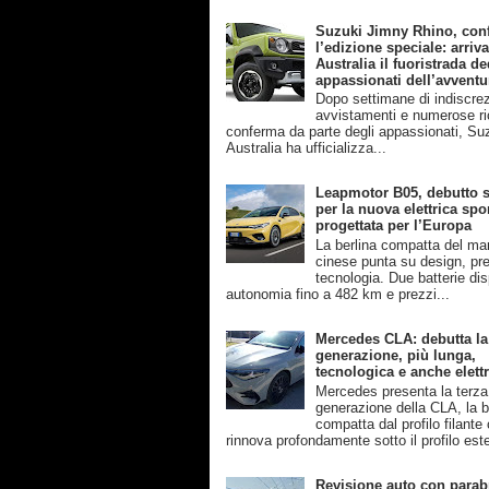
Suzuki Jimny Rhino, con
l’edizione speciale: arriva
Australia il fuoristrada de
appassionati dell’avventu
Dopo settimane di indiscrez
avvistamenti e numerose ri
conferma da parte degli appassionati, Su
Australia ha ufficializza...
Leapmotor B05, debutto s
per la nuova elettrica spo
progettata per l’Europa
La berlina compatta del ma
cinese punta su design, pre
tecnologia. Due batterie disp
autonomia fino a 482 km e prezzi...
Mercedes CLA: debutta la
generazione, più lunga,
tecnologica e anche elettr
Mercedes presenta la terza
generazione della CLA, la b
compatta dal profilo filante
rinnova profondamente sotto il profilo este
Revisione auto con parab