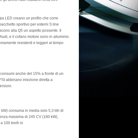
ogia LED creano un profilo che corre
l pacchetto sportivo per esterni S line
iscono alla Q5 un aspetto possente. Il
 Audi, e il cofano motore sono in alluminio.
tremamente resistenti e leggeri al tempo
i consumi anche del 15% a fronte di un
TFSI abbinano iniezione diretta a
ersioni.
5 kW) consuma in media solo 5,3 litri di
potenza massima di 245 CV (180 kW),
 a 100 km/h in