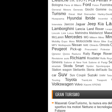
Elettriche
Fca
Ferrari
F
EVO
F1
EMC
Ford
Bologna
Fuoristr
Fiera di Milano
Foton
Giochi
Gomme
General Motors
Genesis
G
Turismo
Great Wall
Grenadier
Harley-Davi
Hyundai
Ibride
Husqvarna
Incentivi
I
La
Jeep
Kia
Jaguar
Jaecoo
Intervista
Lamborghini
Lancia
Land Rover
Leap
Mase
Mahindra
Maldarizzi
Lincoln
Link
Lotus
Mercedes
Min
McLaren
MG
Militem
Mimo
Motociclette
Mobility Expo
Moto
Motor Bike Ex
Nissan
Omoda
MPV
Multispazio
NME
Olmedo
Peugeot
Pick-up
Pneumatici
Polestar
Range Rover
Rally
Qjmotor
Qoros
Raduno
Richiami
Roadster
Revisione auto
Rolls Roy
Se
Ginevra
Salone di New York
Salone di Parigi
Skoda
Smart
stradale
Spider
Sportequipe
Station wagon
Stellantis
Storia dell'auto
Su
Suv
car
Suzuki
Suv Coupè
SWM
Tata
Toyota
Touring
TramLink
Trasporti
Volkswagen
Volvo
Xiaomi
XPENG
GRAN TURISMO
Maserati GranTurismo, la nuova era del
sportivo tra motori Nettuno e tecnologia 
Folgore