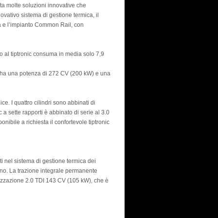
nta molte soluzioni innovative che
novativo sistema di gestione termica, il
ata e l’impianto Common Rail, con
 al tiptronic consuma in media solo 7,9
e ha una potenza di 272 CV (200 kW) e una
ce. I quattro cilindri sono abbinati di
a sette rapporti è abbinato di serie al 3.0
nibile a richiesta il confortevole tiptronic
ti nel sistema di gestione termica dei
eno. La trazione integrale permanente
rizzazione 2.0 TDI 143 CV (105 kW), che è