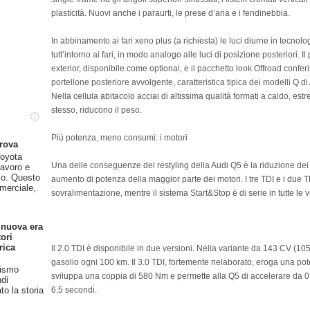
plasticità. Nuovi anche i paraurti, le prese d’aria e i fendinebbia.
In abbinamento ai fari xeno plus (a richiesta) le luci diurne in tecnol
tutt’intorno ai fari, in modo analogo alle luci di posizione posteriori. I
exterior, disponibile come optional, e il pacchetto look Offroad confer
portellone posteriore avvolgente, caratteristica tipica dei modelli Q di
Nella cellula abitacolo acciai di altissima qualità formati a caldo, es
stesso, riducono il peso.
Più potenza, meno consumi: i motori
prova
oyota
Una delle conseguenze del restyling della Audi Q5 è la riduzione de
lavoro e
so. Questo
aumento di potenza della maggior parte dei motori. I tre TDI e i due 
merciale,
sovralimentazione, mentre il sistema Start&Stop è di serie in tutte le v
 nuova era
ori
rica
Il 2.0 TDI è disponibile in due versioni. Nella variante da 143 CV (10
gasolio ogni 100 km. Il 3.0 TDI, fortemente rielaborato, eroga una 
rismo
sviluppa una coppia di 580 Nm e permette alla Q5 di accelerare da 0
ndi
6,5 secondi.
o la storia