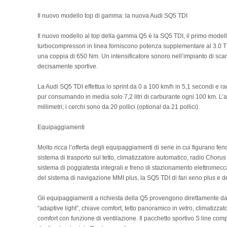
Il nuovo modello top di gamma: la nuova Audi SQ5 TDI
Il nuovo modello al top della gamma Q5 è la SQ5 TDI, il primo model
turbocompressori in linea forniscono potenza supplementare al 3.0 
una coppia di 650 Nm. Un intensificatore sonoro nell’impianto di scar
decisamente sportive.
La Audi SQ5 TDI effettua lo sprint da 0 a 100 km/h in 5,1 secondi e 
pur consumando in media solo 7,2 litri di carburante ogni 100 km. L’as
millimetri; i cerchi sono da 20 pollici (optional da 21 pollici).
Equipaggiamenti
Molto ricca l’offerta degli equipaggiamenti di serie in cui figurano 
sistema di trasporto sul tetto, climatizzatore automatico, radio Chorus 
sistema di poggiatesta integrali e freno di stazionamento elettromec
del sistema di navigazione MMI plus, la SQ5 TDI di fari xeno plus e de
Gli equipaggiamenti a richiesta della Q5 provengono direttamente dalla 
“adaptive light”, chiave comfort, tetto panoramico in vetro, climatizzat
comfort con funzione di ventilazione. Il pacchetto sportivo S line com