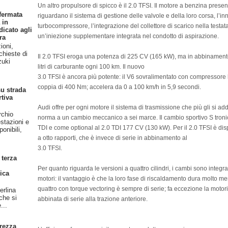
Un altro propulsore di spicco è il 2.0 TFSI. Il motore a benzina prese
fermata
riguardano il sistema di gestione delle valvole e della loro corsa, l’in
 in
turbocompressore, l’integrazione del collettore di scarico nella test
dicato agli
un’iniezione supplementare integrata nel condotto di aspirazione.
ra
ioni,
chieste di
Il 2.0 TFSI eroga una potenza di 225 CV (165 kW), ma in abbinamento
zuki
litri di carburante ogni 100 km. Il nuovo
3.0 TFSI è ancora più potente: il V6 sovralimentato con compressor
coppia di 400 Nm; accelera da 0 a 100 km/h in 5,9 secondi.
u strada
rtiva
Audi offre per ogni motore il sistema di trasmissione che più gli si addi
rchio
norma a un cambio meccanico a sei marce. Il cambio sportivo S tronic 
stazioni e
TDI e come optional al 2.0 TDI 177 CV (130 kW). Per il 2.0 TFSI è dispo
onibili,
a otto rapporti, che è invece di serie in abbinamento al
3.0 TFSI.
 terza
Per quanto riguarda le versioni a quattro cilindri, i cambi sono integra
ica
motori: il vantaggio è che la loro fase di riscaldamento dura molto m
quattro con torque vectoring è sempre di serie; fa eccezione la moto
erlina
 che si
abbinata di serie alla trazione anteriore.
...
rezza