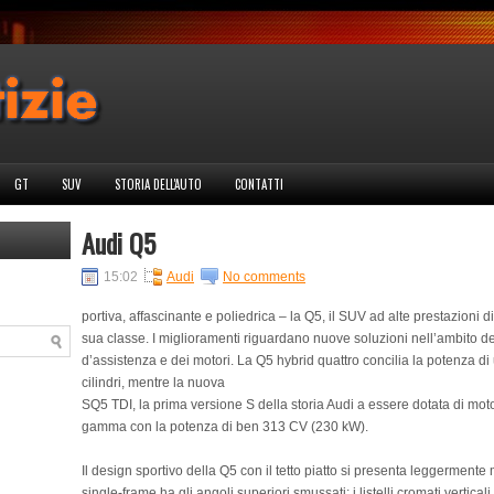
GT
SUV
STORIA DELL'AUTO
CONTATTI
Audi Q5
15:02
Audi
No comments
portiva, affascinante e poliedrica – la Q5, il SUV ad alte prestazioni 
sua classe. I miglioramenti riguardano nuove soluzioni nell’ambito del
d’assistenza e dei motori. La Q5 hybrid quattro concilia la potenza di 
cilindri, mentre la nuova
SQ5 TDI, la prima versione S della storia Audi a essere dotata di mot
gamma con la potenza di ben 313 CV (230 kW).
Il design sportivo della Q5 con il tetto piatto si presenta leggermente 
single-frame ha gli angoli superiori smussati; i listelli cromati verticali 