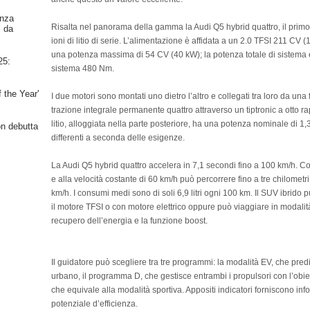
nza
Risalta nel panorama della gamma la Audi Q5 hybrid quattro, il primo
i da
ioni di litio di serie. L’alimentazione è affidata a un 2.0 TFSI 211 CV
una potenza massima di 54 CV (40 kW); la potenza totale di sistema è
25:
sistema 480 Nm.
 the Year'
I due motori sono montati uno dietro l’altro e collegati tra loro da un
trazione integrale permanente quattro attraverso un tiptronic a otto rap
litio, alloggiata nella parte posteriore, ha una potenza nominale di 1
on debutta
differenti a seconda delle esigenze.
La Audi Q5 hybrid quattro accelera in 7,1 secondi fino a 100 km/h. C
e alla velocità costante di 60 km/h può percorrere fino a tre chilomet
km/h. I consumi medi sono di soli 6,9 litri ogni 100 km. Il SUV ibrid
il motore TFSI o con motore elettrico oppure può viaggiare in modalità 
recupero dell’energia e la funzione boost.
Il guidatore può scegliere tra tre programmi: la modalità EV, che predil
urbano, il programma D, che gestisce entrambi i propulsori con l’obiett
che equivale alla modalità sportiva. Appositi indicatori forniscono inf
potenziale d’efficienza.