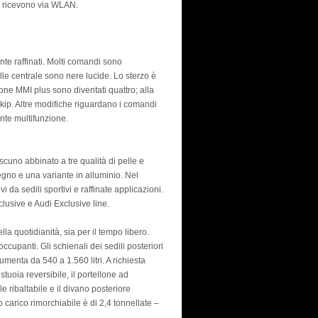
o ricevono via WLAN.
ente raffinati. Molti comandi sono
lle centrale sono nere lucide. Lo sterzo è
zione MMI plus sono diventati quattro; alla
ip. Altre modifiche riguardano i comandi
ante multifunzione.
ascuno abbinato a tre qualità di pelle e
 legno e una variante in alluminio. Nel
i da sedili sportivi e raffinate applicazioni.
lusive e Audi Exclusive line.
la quotidianità, sia per il tempo libero.
occupanti. Gli schienali dei sedili posteriori
umenta da 540 a 1.560 litri. A richiesta
tuoia reversibile, il portellone ad
 ribaltabile e il divano posteriore
 carico rimorchiabile è di 2,4 tonnellate –