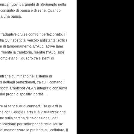
nisce nuovi parametri di riferimento nella
 consiglio di pausa è di serie. Quando
lia una pausa.
l“adaptive cruise control” perfezionato. Il
a Q5 rispetto al veicolo antistante; sotto i
olo di tamponamento. L’“Audi active lane
mente la traiettoria, mentre l’“Audi side
Completano il quadro tre sistemi di
nti che culminano nel sistema di
dettagli perfezionati, tra cui i comandi
uetooth. L’hotspot WLAN integrato consente
i propri dispositivi portatili.
e ai servizi Audi connect. Tra questi la
ne con Google Earth e la visualizzazione
ano sulla cartina di navigazione i dati
L’applicazione per smartphone “Audi Music
di memorizzare le preferite sul cellulare. Il