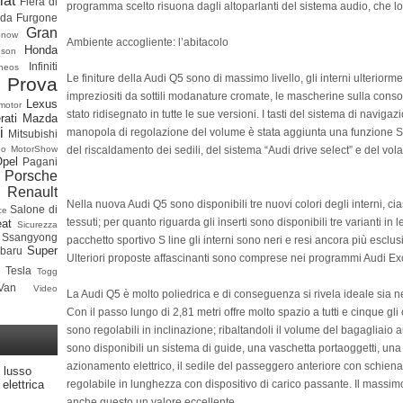
iat
Fiera di
programma scelto risuona dagli altoparlanti del sistema audio, che l
ada
Furgone
Gran
onow
Ambiente accogliente: l’abitacolo
Honda
dson
Infiniti
neos
Le finiture della Audi Q5 sono di massimo livello, gli interni ulteriorm
 Prova
impreziositi da sottili modanature cromate, le mascherine sulla conso
Lexus
motor
stato ridisegnato in tutte le sue versioni. I tasti del sistema di naviga
rati
Mazda
i
manopola di regolazione del volume è stata aggiunta una funzione Sk
Mitsubishi
del riscaldamento dei sedili, del sistema “Audi drive select” e del vol
po
MotorShow
Opel
Pagani
Porsche
Renault
Nella nuova Audi Q5 sono disponibili tre nuovi colori degli interni, ci
Salone di
ce
tessuti; per quanto riguarda gli inserti sono disponibili tre varianti in
at
Sicurezza
Ssangyong
pacchetto sportivo S line gli interni sono neri e resi ancora più esclusiv
Super
baru
Ulteriori proposte affascinanti sono comprese nei programmi Audi Exc
Tesla
Togg
Van
Video
La Audi Q5 è molto poliedrica e di conseguenza si rivela ideale sia nel
Con il passo lungo di 2,81 metri offre molto spazio a tutti e cinque gli 
sono regolabili in inclinazione; ribaltandoli il volume del bagagliaio a
sono disponibili un sistema di guide, una vaschetta portaoggetti, una s
azionamento elettrico, il sedile del passeggero anteriore con schienale
 lusso
regolabile in lunghezza con dispositivo di carico passante. Il massimo
elettrica
anche questo un valore eccellente.