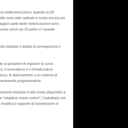
terzo elettromeccanico: quando la Q5
tto sono stati calibrati in modo ancora più
a maggior parte delle motorizzazioni sono
anche cerchi da 20 pollici e l’assetto
fondo stradale e adatta di conseguenza il
te al guidatore di regolare la curva
o, il servosterzo e il climatizzatore
ciency. In abbinamento a un sistema di
liberamente programmabile.
ementi modulari d’alto livello disponibili a
r “adaptive cruise control”, l’autotelaio con
modifica il rapporto di trasmissione in