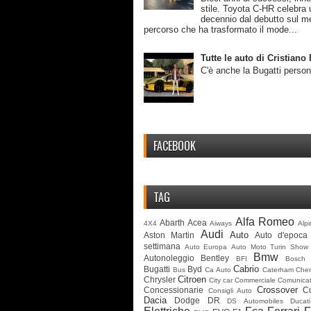
stile. Toyota C-HR celebra 
decennio dal debutto sul m
percorso che ha trasformato il mode...
Tutte le auto di Cristian
C'è anche la Bugatti person
FACEBOOK
TAG
Alfa Romeo
Abarth
Acea
4X4
Aiways
Alp
Audi
Auto
Aston Martin
Auto d'epoca
settimana
Auto Europa
Auto Moto Turin Show
Bmw
Autonoleggio
Bentley
BFI
Bosch
Cabrio
Bugatti
Byd
Bus
Ca Auto
Caterham
Cher
Citroen
Chrysler
City car
Commerciale
Comunicat
Crossover
Concessionarie
C
Consigli Auto
Dacia
Dodge
DR
DS Automobiles
Ducati