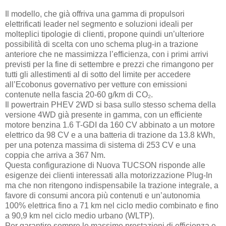
Il modello, che già offriva una gamma di propulsori
elettrificati leader nel segmento e soluzioni ideali per
molteplici tipologie di clienti, propone quindi un’ulteriore
possibilità di scelta con uno schema plug-in a trazione
anteriore che ne massimizza l’efficienza, con i primi arrivi
previsti per la fine di settembre e prezzi che rimangono per
tutti gli allestimenti al di sotto del limite per accedere
all’Ecobonus governativo per vetture con emissioni
contenute nella fascia 20-60 g/km di CO₂.
Il powertrain PHEV 2WD si basa sullo stesso schema della
versione 4WD già presente in gamma, con un efficiente
motore benzina 1.6 T-GDI da 160 CV abbinato a un motore
elettrico da 98 CV e a una batteria di trazione da 13.8 kWh,
per una potenza massima di sistema di 253 CV e una
coppia che arriva a 367 Nm.
Questa configurazione di Nuova TUCSON risponde alle
esigenze dei clienti interessati alla motorizzazione Plug-In
ma che non ritengono indispensabile la trazione integrale, a
favore di consumi ancora più contenuti e un’autonomia
100% elettrica fino a 71 km nel ciclo medio combinato e fino
a 90,9 km nel ciclo medio urbano (WLTP).
Per garantire sempre le massime prestazioni di efficienza e