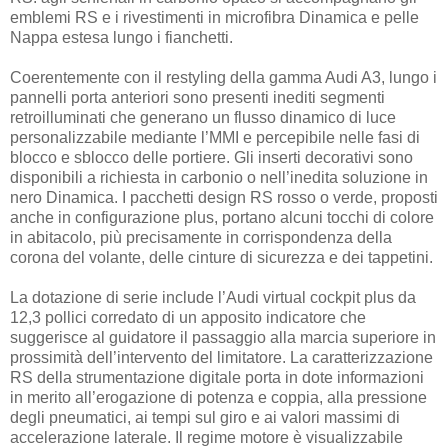
emblemi RS e i rivestimenti in microfibra Dinamica e pelle
Nappa estesa lungo i fianchetti.
Coerentemente con il restyling della gamma Audi A3, lungo i
pannelli porta anteriori sono presenti inediti segmenti
retroilluminati che generano un flusso dinamico di luce
personalizzabile mediante l’MMI e percepibile nelle fasi di
blocco e sblocco delle portiere. Gli inserti decorativi sono
disponibili a richiesta in carbonio o nell’inedita soluzione in
nero Dinamica. I pacchetti design RS rosso o verde, proposti
anche in configurazione plus, portano alcuni tocchi di colore
in abitacolo, più precisamente in corrispondenza della
corona del volante, delle cinture di sicurezza e dei tappetini.
La dotazione di serie include l’Audi virtual cockpit plus da
12,3 pollici corredato di un apposito indicatore che
suggerisce al guidatore il passaggio alla marcia superiore in
prossimità dell’intervento del limitatore. La caratterizzazione
RS della strumentazione digitale porta in dote informazioni
in merito all’erogazione di potenza e coppia, alla pressione
degli pneumatici, ai tempi sul giro e ai valori massimi di
accelerazione laterale. Il regime motore è visualizzabile