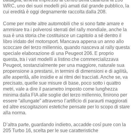
WRC, uno dei suoi modelli più amati dal grande pubblico, la
cui eredità è oggi degnamente raccolta dalla 208.
Come per molte altre automobili che si sono fatte amare e
ammirare tra i polverosi sterrati del rally mondiale, anche la
sua è una storia che costituisce un capitolo a sé dentro il
libro iridato del motorsport. Mancava appena un anno allo
scoccare del terzo millennio, quando nasceva al rally questa
speciale elaborazione di una Peugeot 206. E proprio
questa, tra i vari modelli a listino che commercializzava
Peugeot, sostanzialmente per una maggiore, naturale sua
propensione a prestarsi, in termini di dimensioni e di agilità,
alle asperità, alle insidie e ai ritmi dei tracciati. Anche se, va
precisato, quelle sue misure di base, poco sotto i quattro
metri, vale a dire il parametro imposto come lunghezza
minima dalla FIA alle soglie del terzo millennio, finirono per
essere “allungate” attraverso l’artificio di paraurti maggiorati
ed altre escogitazioni estetiche pensate per lo scopo di stare
alla norma.
D’altra parte, guardando indietro, accadde così pure con la
205 Turbo 16, scelta per le sue caratteristiche