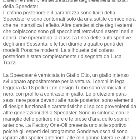
Esterni e interni: reinterpretazione degli elementi stilistici
della Speedster
Il cofano posteriore e il parabrezza sono tipici della
Speedster e sono contornati solo da una sottile cornice nera
che ne intensifica l’effetto. Altre caratteristiche degli esterni
che colpiscono sono gli specchietti retrovisori esterni neri e
conici, che riprendono la classica linea delle auto sportive
degli anni Sessanta, e le luci diurne a quattro punti dei
modelli Porsche moderni. La silhouette del cofano
posteriore è stata completamente ridisegnata da Luca
Trazzi.
La Speedster è verniciata in Giallo Otto, un giallo intenso
sviluppato appositamente per la vettura. I cerchi in lega
leggera da 18 pollici con design Turbo sono verniciati in
nero, con profilo a contrasto in giallo. Le protezioni para-
sassi nere poste davanti alle ruote posteriori sono elementi
di design funzionali e caratteristiche di spicco provenienti da
altre generazioni della Speedster. Sono in sintonia con le
maniglie delle portiere nere e le prese d’aria dello spoiler
anteriore. La Factory One-Off presenta uno stile sportivo
poiché gli esperti del programma Sonderwunsch si sono
ispirati allo spoiler anteriore, alle minigonne laterali e alle ali