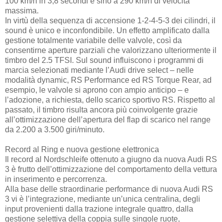
100 km/h in 3,8 secondi e sino a 290 km/h di velocità
massima.
In virtù della sequenza di accensione 1-2-4-5-3 dei cilindri, il
sound è unico e inconfondibile. Un effetto amplificato dalla
gestione totalmente variabile delle valvole, così da
consentirne aperture parziali che valorizzano ulteriormente il
timbro del 2.5 TFSI. Sul sound influiscono i programmi di
marcia selezionati mediante l’Audi drive select – nelle
modalità dynamic, RS Performance ed RS Torque Rear, ad
esempio, le valvole si aprono con ampio anticipo – e
l’adozione, a richiesta, dello scarico sportivo RS. Rispetto al
passato, il timbro risulta ancora più coinvolgente grazie
all’ottimizzazione dell’apertura del flap di scarico nel range
da 2.200 a 3.500 giri/minuto.
Record al Ring e nuova gestione elettronica
Il record al Nordschleife ottenuto a giugno da nuova Audi RS
3 è frutto dell’ottimizzazione del comportamento della vettura
in inserimento e percorrenza.
Alla base delle straordinarie performance di nuova Audi RS
3 vi è l’integrazione, mediante un’unica centralina, degli
input provenienti dalla trazione integrale quattro, dalla
gestione selettiva della coppia sulle singole ruote,