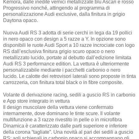
Kemora, dalle inedite vernici metallizzate blu Ascari e rosso
Progressivo nonché, attingendo al programma di
personalizzazione Audi exclusive, dalla finitura in grigio
Daytona opaco.
Nuova Audi RS 3 adotta di serie cerchi in lega da 19 pollici
in nero opaco con design a 5 razze a Y. In opzione sono
disponibili le ruote Audi Sport a 10 razze incrociate con logo
RS dall’esclusiva finitura grigio scuro opaco o nero
metallizzato lucido, portate al debutto dall’edizione limitata
Audi RS 3 performance edition. La vettura è ulteriormente
personalizzabile mediante i pacchetti carbonio o nero
lucido. Le calotte dei retrovisori laterali sono proposte in tinta
carrozzeria, con finitura total black o in fibre composite.
Volante di derivazione racing, sedili a guscio RS in carbonio
e App store integrato in vettura
Il design muscolare della vettura viene confermato
internamente, dove dominano le tinte scure. Il volante
multifunzione a 3 razze rivestito in pelle o in microfibra
Dinamica è caratterizzato dalle parti superiore e inferiore
della corona “tagliate”. Una novità al pari dei sedili a guscio
RS: agli schienali in carbonio opaco si accompagnano gli