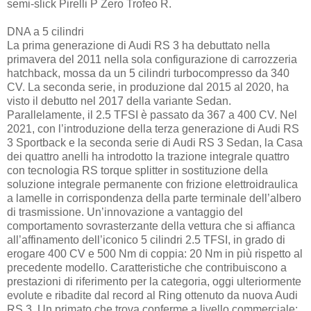
semi-slick Pirelli P Zero Trofeo R.
DNA a 5 cilindri
La prima generazione di Audi RS 3 ha debuttato nella
primavera del 2011 nella sola configurazione di carrozzeria
hatchback, mossa da un 5 cilindri turbocompresso da 340
CV. La seconda serie, in produzione dal 2015 al 2020, ha
visto il debutto nel 2017 della variante Sedan.
Parallelamente, il 2.5 TFSI è passato da 367 a 400 CV. Nel
2021, con l’introduzione della terza generazione di Audi RS
3 Sportback e la seconda serie di Audi RS 3 Sedan, la Casa
dei quattro anelli ha introdotto la trazione integrale quattro
con tecnologia RS torque splitter in sostituzione della
soluzione integrale permanente con frizione elettroidraulica
a lamelle in corrispondenza della parte terminale dell’albero
di trasmissione. Un’innovazione a vantaggio del
comportamento sovrasterzante della vettura che si affianca
all’affinamento dell’iconico 5 cilindri 2.5 TFSI, in grado di
erogare 400 CV e 500 Nm di coppia: 20 Nm in più rispetto al
precedente modello. Caratteristiche che contribuiscono a
prestazioni di riferimento per la categoria, oggi ulteriormente
evolute e ribadite dal record al Ring ottenuto da nuova Audi
RS 3. Un primato che trova conferme a livello commerciale: