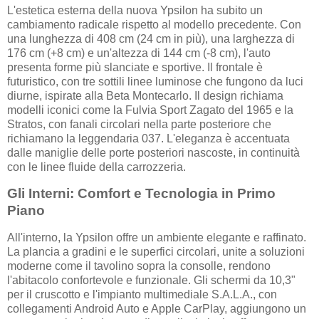
L'estetica esterna della nuova Ypsilon ha subito un
cambiamento radicale rispetto al modello precedente. Con
una lunghezza di 408 cm (24 cm in più), una larghezza di
176 cm (+8 cm) e un'altezza di 144 cm (-8 cm), l'auto
presenta forme più slanciate e sportive. Il frontale è
futuristico, con tre sottili linee luminose che fungono da luci
diurne, ispirate alla Beta Montecarlo. Il design richiama
modelli iconici come la Fulvia Sport Zagato del 1965 e la
Stratos, con fanali circolari nella parte posteriore che
richiamano la leggendaria 037. L'eleganza è accentuata
dalle maniglie delle porte posteriori nascoste, in continuità
con le linee fluide della carrozzeria.
Gli Interni: Comfort e Tecnologia in Primo
Piano
All'interno, la Ypsilon offre un ambiente elegante e raffinato.
La plancia a gradini e le superfici circolari, unite a soluzioni
moderne come il tavolino sopra la consolle, rendono
l'abitacolo confortevole e funzionale. Gli schermi da 10,3"
per il cruscotto e l'impianto multimediale S.A.L.A., con
collegamenti Android Auto e Apple CarPlay, aggiungono un