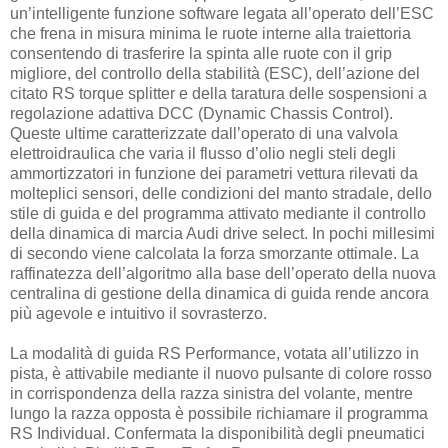
un’intelligente funzione software legata all’operato dell’ESC
che frena in misura minima le ruote interne alla traiettoria
consentendo di trasferire la spinta alle ruote con il grip
migliore, del controllo della stabilità (ESC), dell’azione del
citato RS torque splitter e della taratura delle sospensioni a
regolazione adattiva DCC (Dynamic Chassis Control).
Queste ultime caratterizzate dall’operato di una valvola
elettroidraulica che varia il flusso d’olio negli steli degli
ammortizzatori in funzione dei parametri vettura rilevati da
molteplici sensori, delle condizioni del manto stradale, dello
stile di guida e del programma attivato mediante il controllo
della dinamica di marcia Audi drive select. In pochi millesimi
di secondo viene calcolata la forza smorzante ottimale. La
raffinatezza dell’algoritmo alla base dell’operato della nuova
centralina di gestione della dinamica di guida rende ancora
più agevole e intuitivo il sovrasterzo.
La modalità di guida RS Performance, votata all’utilizzo in
pista, è attivabile mediante il nuovo pulsante di colore rosso
in corrispondenza della razza sinistra del volante, mentre
lungo la razza opposta è possibile richiamare il programma
RS Individual. Confermata la disponibilità degli pneumatici