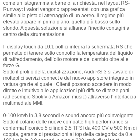
come un istogramma a barre o, a richiesta, nel layout RS-
Runway: i valori vengono rappresentati con una grafica
simile alla pista di atterraggio di un aereo. Il regime più
elevato appare in primo piano, quello più basso sullo
sfondo. A questa soluzione si affianca l’inedito contagiri al
centro della strumentazione.
Il display touch da 10,1 pollici integra la schermata RS che
permette di tenere sotto controllo la temperatura del liquido
di raffreddamento, dell’olio motore e del cambio oltre alle
forze G.
Sotto il profilo della digitalizzazione, Audi RS 3 si avvale di
molteplici servizi connect e del nuovo app store integrato in
vettura grazie al quale i Clienti possono accedere in modo
diretto e intuitivo alle applicazioni più diffuse di terze parti
(ad esempio Spotify o Amazon music) attraverso l’interfaccia
multimediale MMI.
0-100 km/h in 3,8 secondi e sound ancora più coinvolgente
Sotto il cofano delle nuove compatte high performance si
conferma l’iconico 5 cilindri 2.5 TFSI da 400 CV e 500 Nm di
coppia, garante di prestazioni al top della categoria: da 0 a