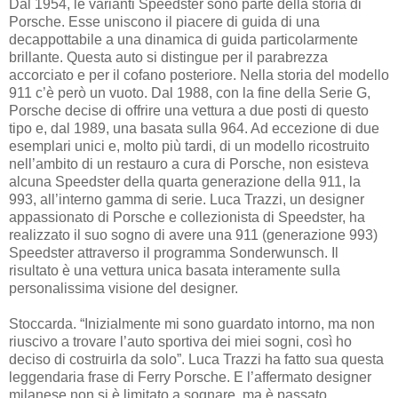
Dal 1954, le varianti Speedster sono parte della storia di
Porsche. Esse uniscono il piacere di guida di una
decappottabile a una dinamica di guida particolarmente
brillante. Questa auto si distingue per il parabrezza
accorciato e per il cofano posteriore. Nella storia del modello
911 c’è però un vuoto. Dal 1988, con la fine della Serie G,
Porsche decise di offrire una vettura a due posti di questo
tipo e, dal 1989, una basata sulla 964. Ad eccezione di due
esemplari unici e, molto più tardi, di un modello ricostruito
nell’ambito di un restauro a cura di Porsche, non esisteva
alcuna Speedster della quarta generazione della 911, la
993, all’interno gamma di serie. Luca Trazzi, un designer
appassionato di Porsche e collezionista di Speedster, ha
realizzato il suo sogno di avere una 911 (generazione 993)
Speedster attraverso il programma Sonderwunsch. Il
risultato è una vettura unica basata interamente sulla
personalissima visione del designer.
Stoccarda. “Inizialmente mi sono guardato intorno, ma non
riuscivo a trovare l’auto sportiva dei miei sogni, così ho
deciso di costruirla da solo”. Luca Trazzi ha fatto sua questa
leggendaria frase di Ferry Porsche. E l’affermato designer
milanese non si è limitato a sognare, ma è passato