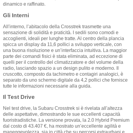
dinamico e raffinato.
Gli Interni
All'interno, l’abitacolo della Crosstrek trasmette una
sensazione di solidità e praticità. I sedili sono comodi e
accoglienti, ideali per lunghe tratte. Al centro della plancia
spicca un display da 11,6 pollici a sviluppo verticale, con
una buona risoluzione e un’interfaccia intuitiva. La maggior
parte dei comandi fisici è stata eliminata, ad eccezione di
quelli per il controllo del climatizzatore e del volume della
radio, lasciando spazio a un design pulito e moderno. Il
cruscotto, composto da tachimetro e contagiri analogici, è
separato da uno schermo digitale da 4,2 pollici che fornisce
tutte le informazioni necessarie alla guida.
Il Test Drive
Nel test drive, la Subaru Crosstrek si è rivelata all'altezza
delle aspettative, dimostrando le sue eccellenti capacità
fuoristradistiche. La versione provata, la 2.0 Hybrid Premium
dal costo di 43.407 €, ha mostrato un’eccellente agilità e
maneggevolezza, sia in città che su percorsi extraurbani e