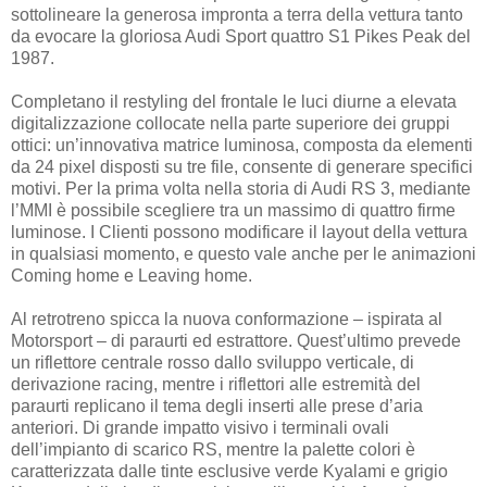
sottolineare la generosa impronta a terra della vettura tanto
da evocare la gloriosa Audi Sport quattro S1 Pikes Peak del
1987.
Completano il restyling del frontale le luci diurne a elevata
digitalizzazione collocate nella parte superiore dei gruppi
ottici: un’innovativa matrice luminosa, composta da elementi
da 24 pixel disposti su tre file, consente di generare specifici
motivi. Per la prima volta nella storia di Audi RS 3, mediante
l’MMI è possibile scegliere tra un massimo di quattro firme
luminose. I Clienti possono modificare il layout della vettura
in qualsiasi momento, e questo vale anche per le animazioni
Coming home e Leaving home.
Al retrotreno spicca la nuova conformazione – ispirata al
Motorsport – di paraurti ed estrattore. Quest’ultimo prevede
un riflettore centrale rosso dallo sviluppo verticale, di
derivazione racing, mentre i riflettori alle estremità del
paraurti replicano il tema degli inserti alle prese d’aria
anteriori. Di grande impatto visivo i terminali ovali
dell’impianto di scarico RS, mentre la palette colori è
caratterizzata dalle tinte esclusive verde Kyalami e grigio