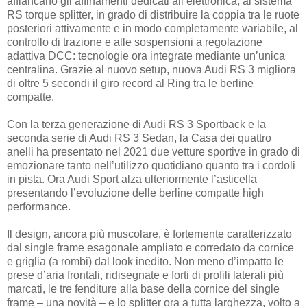
affiancano gli affinamenti dedicati all’elettronica, al sistema
RS torque splitter, in grado di distribuire la coppia tra le ruote
posteriori attivamente e in modo completamente variabile, al
controllo di trazione e alle sospensioni a regolazione
adattiva DCC: tecnologie ora integrate mediante un’unica
centralina. Grazie al nuovo setup, nuova Audi RS 3 migliora
di oltre 5 secondi il giro record al Ring tra le berline
compatte.
Con la terza generazione di Audi RS 3 Sportback e la
seconda serie di Audi RS 3 Sedan, la Casa dei quattro
anelli ha presentato nel 2021 due vetture sportive in grado di
emozionare tanto nell’utilizzo quotidiano quanto tra i cordoli
in pista. Ora Audi Sport alza ulteriormente l’asticella
presentando l’evoluzione delle berline compatte high
performance.
Il design, ancora più muscolare, è fortemente caratterizzato
dal single frame esagonale ampliato e corredato da cornice
e griglia (a rombi) dal look inedito. Non meno d’impatto le
prese d’aria frontali, ridisegnate e forti di profili laterali più
marcati, le tre fenditure alla base della cornice del single
frame – una novità – e lo splitter ora a tutta larghezza, volto a