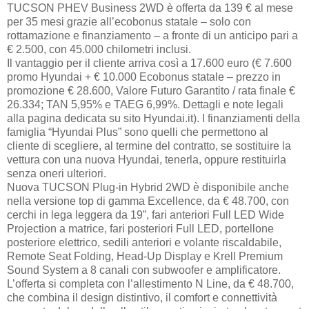
TUCSON PHEV Business 2WD è offerta da 139 € al mese
per 35 mesi grazie all’ecobonus statale – solo con
rottamazione e finanziamento – a fronte di un anticipo pari a
€ 2.500, con 45.000 chilometri inclusi.
Il vantaggio per il cliente arriva così a 17.600 euro (€ 7.600
promo Hyundai + € 10.000 Ecobonus statale – prezzo in
promozione € 28.600, Valore Futuro Garantito / rata finale €
26.334; TAN 5,95% e TAEG 6,99%. Dettagli e note legali
alla pagina dedicata su sito Hyundai.it). I finanziamenti della
famiglia “Hyundai Plus” sono quelli che permettono al
cliente di scegliere, al termine del contratto, se sostituire la
vettura con una nuova Hyundai, tenerla, oppure restituirla
senza oneri ulteriori.
Nuova TUCSON Plug-in Hybrid 2WD è disponibile anche
nella versione top di gamma Excellence, da € 48.700, con
cerchi in lega leggera da 19”, fari anteriori Full LED Wide
Projection a matrice, fari posteriori Full LED, portellone
posteriore elettrico, sedili anteriori e volante riscaldabile,
Remote Seat Folding, Head-Up Display e Krell Premium
Sound System a 8 canali con subwoofer e amplificatore.
L’offerta si completa con l’allestimento N Line, da € 48.700,
che combina il design distintivo, il comfort e connettività