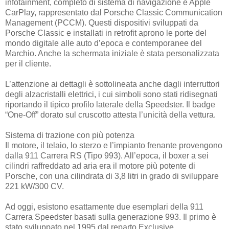
infotainment, completo di sistema di navigazione e Apple
CarPlay, rappresentato dal Porsche Classic Communication
Management (PCCM). Questi dispositivi sviluppati da
Porsche Classic e installati in retrofit aprono le porte del
mondo digitale alle auto d’epoca e contemporanee del
Marchio. Anche la schermata iniziale è stata personalizzata
per il cliente.
L’attenzione ai dettagli è sottolineata anche dagli interruttori
degli alzacristalli elettrici, i cui simboli sono stati ridisegnati
riportando il tipico profilo laterale della Speedster. Il badge
“One-Off” dorato sul cruscotto attesta l’unicità della vettura.
Sistema di trazione con più potenza
Il motore, il telaio, lo sterzo e l’impianto frenante provengono
dalla 911 Carrera RS (Tipo 993). All’epoca, il boxer a sei
cilindri raffreddato ad aria era il motore più potente di
Porsche, con una cilindrata di 3,8 litri in grado di sviluppare
221 kW/300 CV.
Ad oggi, esistono esattamente due esemplari della 911
Carrera Speedster basati sulla generazione 993. Il primo è
stato sviluppato nel 1995 dal reparto Exclusive