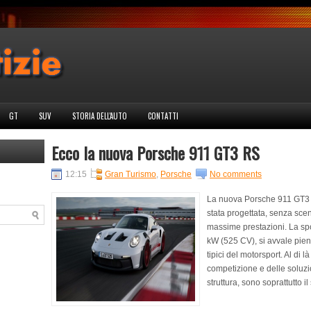
GT
SUV
STORIA DELL'AUTO
CONTATTI
Ecco la nuova Porsche 911 GT3 RS
12:15
Gran Turismo
,
Porsche
No comments
La nuova Porsche 911 GT3 R
stata progettata, senza sc
massime prestazioni. La spo
kW (525 CV), si avvale pien
tipici del motorsport. Al di
competizione e delle soluzio
struttura, sono soprattutto il