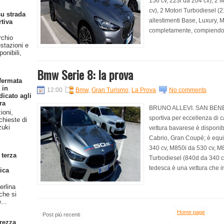
156 cv, 223i da 204 cv), 2
cv), 2 Motori Turbodiesel (
u strada
allestimenti Base, Luxury, 
rtiva
completamente, compiendo ne
rchio
stazioni e
onibili,
Bmw Serie 8: la prova
fermata
 in
12:00
Bmw
,
Gran Turismo
,
La Prova
No comments
dicato agli
ra
BRUNO ALLEVI. SAN BENE
ioni,
sportiva per eccellenza di 
chieste di
zuki
vettura bavarese è disponibi
Cabrio, Gran Coupè; è equi
340 cv, M850i da 530 cv, M
 terza
Turbodiesel (840d da 340 cv
tedesca è una vettura che in
ica
erlina
 che si
...
Home page
Post più recenti
rezza