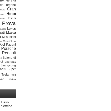
iat
Fiera di
ada
Furgone
Gran
onow
Honda
dson
Infiniti
neos
 Prova
Lexus
motor
rati
Mazda
i
Mitsubishi
po
MotorShow
Opel
Pagani
Porsche
Renault
Salone di
ce
at
Sicurezza
Ssangyong
Super
baru
Tesla
Togg
Van
Video
 lusso
elettrica