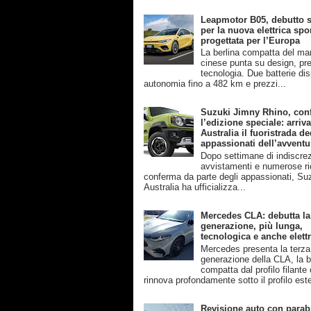
Leapmotor B05, debutto s
per la nuova elettrica spo
progettata per l’Europa
La berlina compatta del ma
cinese punta su design, pre
tecnologia. Due batterie disp
autonomia fino a 482 km e prezzi...
Suzuki Jimny Rhino, con
l’edizione speciale: arriva
Australia il fuoristrada de
appassionati dell’avventu
Dopo settimane di indiscrez
avvistamenti e numerose ri
conferma da parte degli appassionati, Su
Australia ha ufficializza...
Mercedes CLA: debutta la
generazione, più lunga,
tecnologica e anche elettr
Mercedes presenta la terza
generazione della CLA, la b
compatta dal profilo filante
rinnova profondamente sotto il profilo este
Revisione auto con parab