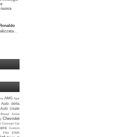
te
a nuova
o Ronaldo
alizzata...
AMG
ine
Ape
Auto della
Auto Usate
Broad Arrow
Chevrolet
y
i
Concept Car
upra
Custom
Efta
EIMA