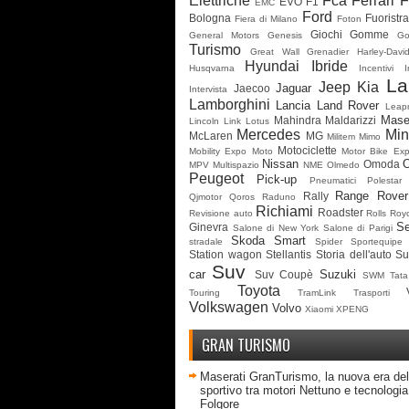
Elettriche
Fca
Ferrari
F
EVO
F1
EMC
Ford
Bologna
Fuoristr
Fiera di Milano
Foton
Giochi
Gomme
General Motors
Genesis
G
Turismo
Great Wall
Grenadier
Harley-Davi
Hyundai
Ibride
Husqvarna
Incentivi
I
La
Jeep
Kia
Jaguar
Jaecoo
Intervista
Lamborghini
Lancia
Land Rover
Leap
Mase
Mahindra
Maldarizzi
Lincoln
Link
Lotus
Mercedes
Min
McLaren
MG
Militem
Mimo
Motociclette
Mobility Expo
Moto
Motor Bike Ex
Nissan
Omoda
MPV
Multispazio
NME
Olmedo
Peugeot
Pick-up
Pneumatici
Polestar
Range Rover
Rally
Qjmotor
Qoros
Raduno
Richiami
Roadster
Revisione auto
Rolls Roy
Se
Ginevra
Salone di New York
Salone di Parigi
Skoda
Smart
stradale
Spider
Sportequipe
Station wagon
Stellantis
Storia dell'auto
Su
Suv
car
Suzuki
Suv Coupè
SWM
Tata
Toyota
Touring
TramLink
Trasporti
Volkswagen
Volvo
Xiaomi
XPENG
GRAN TURISMO
Maserati GranTurismo, la nuova era del
sportivo tra motori Nettuno e tecnologia 
Folgore