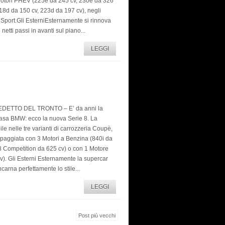
 Motori PHEV (225e da 245 cv, 230e da 326
218d da 150 cv, 223d da 197 cv), negli
MSport.Gli EsterniEsternamente si rinnova
tti passi in avanti sul piano...
LEGGI
DETTO DEL TRONTO – E’ da anni la
casa BMW: ecco la nuova Serie 8. La
le nelle tre varianti di carrozzeria Coupè,
paggiata con 3 Motori a Benzina (840i da
8 Competition da 625 cv) o con 1 Motore
). Gli Esterni Esternamente la supercar
carna perfettamente lo stile...
LEGGI
Post più vecchi