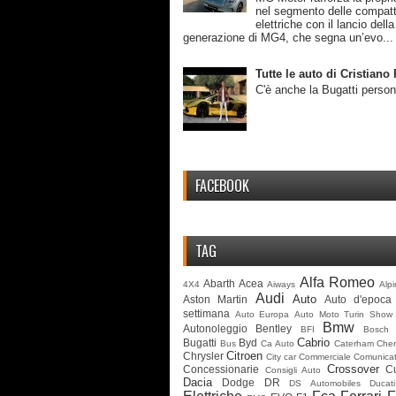
nel segmento delle compat
elettriche con il lancio dell
generazione di MG4, che segna un’evo...
Tutte le auto di Cristian
C'è anche la Bugatti person
FACEBOOK
TAG
Alfa Romeo
Abarth
Acea
4X4
Aiways
Alp
Audi
Auto
Aston Martin
Auto d'epoca
settimana
Auto Europa
Auto Moto Turin Show
Bmw
Autonoleggio
Bentley
BFI
Bosch
Cabrio
Bugatti
Byd
Bus
Ca Auto
Caterham
Cher
Citroen
Chrysler
City car
Commerciale
Comunicat
Crossover
Concessionarie
C
Consigli Auto
Dacia
Dodge
DR
DS Automobiles
Ducati