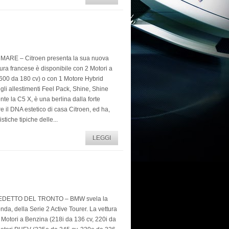
RE – Citroen presenta la sua nuova
tura francese è disponibile con 2 Motori a
600 da 180 cv) o con 1 Motore Hybrid
gli allestimenti Feel Pack, Shine, Shine
te la C5 X, è una berlina dalla forte
 il DNA estetico di casa Citroen, ed ha,
istiche tipiche delle...
LEGGI
DETTO DEL TRONTO – BMW svela la
da, della Serie 2 Active Tourer. La vettura
 Motori a Benzina (218i da 136 cv, 220i da