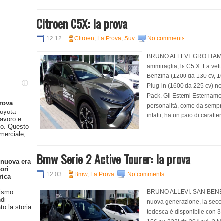
Citroen C5X: la prova
12:12
Citroen
,
La Prova
,
Suv
No comments
BRUNO ALLEVI. GROTTAMMA
ammiraglia, la C5 X. La vet
Benzina (1200 da 130 cv, 1
Plug-in (1600 da 225 cv) ne
Pack. Gli Esterni Esternamen
prova
personalità, come da sempre
oyota
infatti, ha un paio di caratter
lavoro e
so. Questo
merciale,
Bmw Serie 2 Active Tourer: la prova
 nuova era
ori
12:03
Bmw
,
La Prova
No comments
rica
BRUNO ALLEVI. SAN BENE
rismo
ndi
nuova generazione, la secon
o la storia
tedesca è disponibile con 3