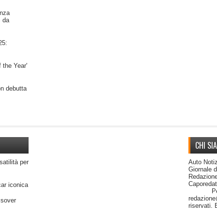
nza
i da
25:
 the Year'
on debutta
CHI SI
satilità per
Auto Notiz
Giornale 
Redazione
Capor
car iconica
Per cont
redazione@
ssover
riservati.