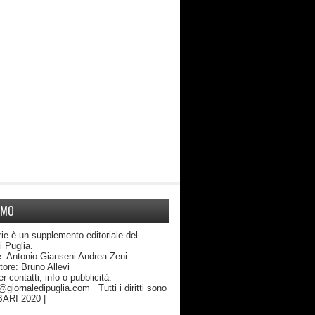
AMO
ie è un supplemento editoriale del
di Puglia.
: Antonio Gianseni Andrea Zeni
edattore: Bruno Allevi
atti, info o pubblicità:
giornaledipuglia.com Tutti i diritti sono
 BARI 2020 |