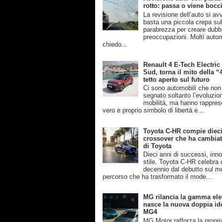
rotto: passa o viene bocc
La revisione dell’auto si av
basta una piccola crepa su
parabrezza per creare dubb
preoccupazioni. Molti automo
chiedo...
Renault 4 E-Tech Electric
Sud, torna il mito della “
tetto aperto sul futuro
Ci sono automobili che no
segnato soltanto l’evoluzio
mobilità, ma hanno rappres
vero e proprio simbolo di libertà e...
Toyota C-HR compie dieci 
crossover che ha cambiato
di Toyota
Dieci anni di successi, inn
stile. Toyota C-HR celebra 
decennio dal debutto sul m
percorso che ha trasformato il mode...
MG rilancia la gamma elet
nasce la nuova doppia ide
MG4
MG Motor rafforza la propri