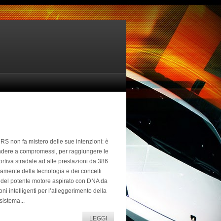
S non fa mistero delle sue intenzioni: è
endere a compromessi, per raggiungere le
rtiva stradale ad alte prestazioni da 386
amente della tecnologia e dei concetti
 là del potente motore aspirato con DNA da
ni intelligenti per l’alleggerimento della
 sistema...
LEGGI