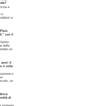
iata?
vicina e
l
i e
bilisti si
 Plein
4L” con il
n hanno
ne della
entato un
anni: il
 il volto
ovazione e
un
ercato, un
trica:
ntità di
a strategia