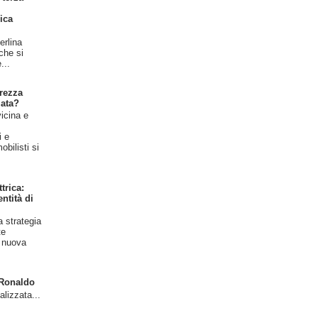
ica
erlina
 che si
...
rezza
iata?
vicina e
l
i e
bilisti si
trica:
ntità di
a strategia
te
a nuova
o Ronaldo
alizzata...