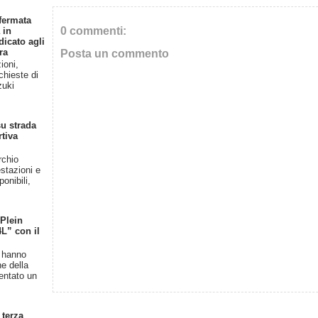
fermata
0 commenti:
 in
dicato agli
ra
Posta un commento
ioni,
chieste di
zuki
u strada
rtiva
rchio
stazioni e
onibili,
 Plein
4L” con il
n hanno
ne della
entato un
 terza