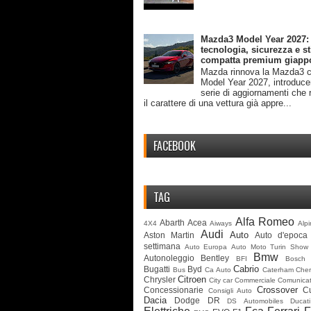
Mazda3 Model Year 2027:
tecnologia, sicurezza e st
compatta premium giapp
Mazda rinnova la Mazda3 c
Model Year 2027, introduc
serie di aggiornamenti che 
il carattere di una vettura già appre...
FACEBOOK
TAG
Alfa Romeo
Abarth
Acea
4X4
Aiways
Alp
Audi
Auto
Aston Martin
Auto d'epoca
settimana
Auto Europa
Auto Moto Turin Show
Bmw
Autonoleggio
Bentley
BFI
Bosch
Cabrio
Bugatti
Byd
Bus
Ca Auto
Caterham
Cher
Citroen
Chrysler
City car
Commerciale
Comunicat
Crossover
Concessionarie
C
Consigli Auto
Dacia
Dodge
DR
DS Automobiles
Ducati