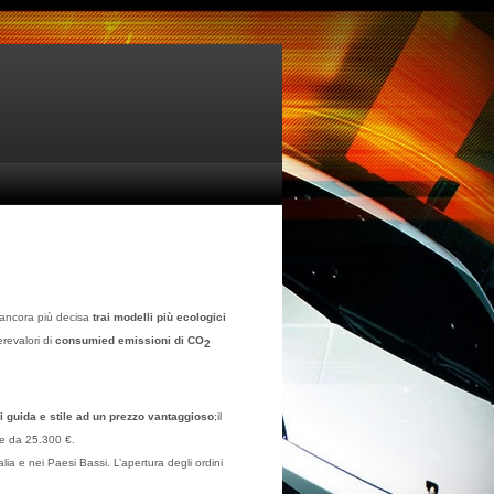
 ancora più decisa
trai modelli più ecologici
revalori di
consumied emissioni di CO
2
i guida e stile ad un prezzo vantaggioso
;il
ire da 25.300 €.
a e nei Paesi Bassi. L’apertura degli ordini