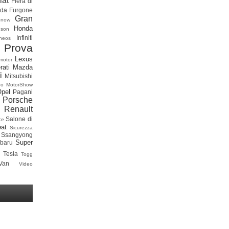
iat
Fiera di
ada
Furgone
Gran
onow
Honda
dson
Infiniti
neos
 Prova
Lexus
motor
rati
Mazda
i
Mitsubishi
po
MotorShow
Opel
Pagani
Porsche
Renault
Salone di
ce
at
Sicurezza
Ssangyong
Super
baru
Tesla
Togg
Van
Video