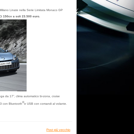
i Milano Linate nella Serie Limitata Monaco GP
 150cv a soli 23.500 euro.
lega da 17”, clima automatico bi-zona, cruise
®
P3 con Bluetooth
e USB con comandi al volante.
Post più vecchio