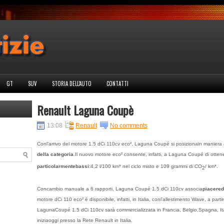
GT
SUV
STORIA DELL'AUTO
CONTATTI
Renault Laguna Coupè
13:08
Renault
No comments
Conl’arrivo del motore 1.5 dCi 110cv eco², Laguna Coupé si posizionain maniera
della categoria
.Il nuovo motore eco² consente, infatti, a Laguna Coupé di ottene
particolarmentebassi
:4,2 l/100 km* nel ciclo misto e 109 grammi di CO
/ km*.
2
Concambio manuale a 6 rapporti, Laguna Coupé 1.5 dCi 110cv associa
piacered
motore dCi 110 eco² è disponibile, infatti, in Italia, conl’allestimento Wave, a part
LagunaCoupé 1.5 dCi 110cv sarà commercializzata in Francia, Belgio,Spagna, Itali
iniziaoggi presso la Rete Renault in Italia.