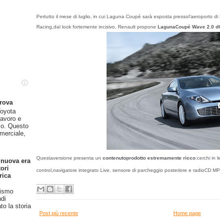
Pertutto il mese di luglio, in cui Laguna Coupé sarà esposta pressol’aeroporto d
Racing,dal look fortemente incisivo, Renault propone
LagunaCoupé Wave 2.0 dCi
prova
oyota
lavoro e
so. Questo
merciale,
Questaversione presenta un
contenutoprodotto estremamente ricco
:cerchi in 
 nuova era
ori
control,navigatore integrato Live, sensore di parcheggio posteriore e radioCD M
rica
rismo
ndi
o la storia
Post più recente
Home page