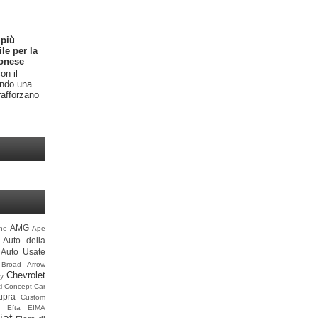
 più
ile per la
onese
on il
endo una
rafforzano
AMG
ine
Ape
Auto della
Auto Usate
Broad Arrow
Chevrolet
y
i
Concept Car
upra
Custom
Efta
EIMA