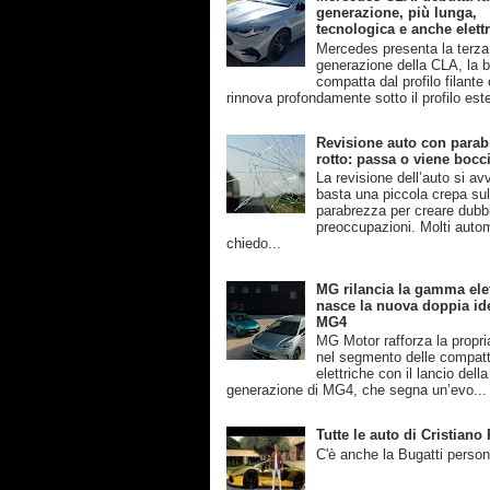
generazione, più lunga,
tecnologica e anche elettr
Mercedes presenta la terza
generazione della CLA, la b
compatta dal profilo filante
rinnova profondamente sotto il profilo este
Revisione auto con parab
rotto: passa o viene bocc
La revisione dell’auto si av
basta una piccola crepa su
parabrezza per creare dubb
preoccupazioni. Molti automo
chiedo...
MG rilancia la gamma elet
nasce la nuova doppia ide
MG4
MG Motor rafforza la propri
nel segmento delle compat
elettriche con il lancio dell
generazione di MG4, che segna un’evo...
Tutte le auto di Cristian
C'è anche la Bugatti person