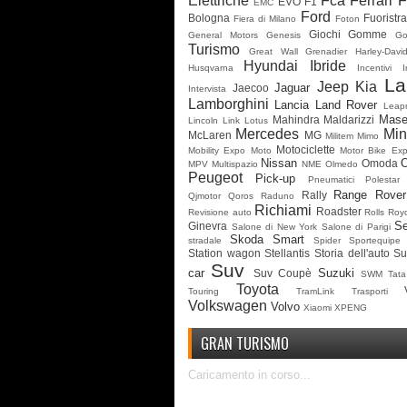
Elettriche
Fca
Ferrari
F
EVO
F1
EMC
Ford
Bologna
Fuoristr
Fiera di Milano
Foton
Giochi
Gomme
General Motors
Genesis
G
Turismo
Great Wall
Grenadier
Harley-Davi
Hyundai
Ibride
Husqvarna
Incentivi
I
La
Jeep
Kia
Jaguar
Jaecoo
Intervista
Lamborghini
Lancia
Land Rover
Leap
Mase
Mahindra
Maldarizzi
Lincoln
Link
Lotus
Mercedes
Min
McLaren
MG
Militem
Mimo
Motociclette
Mobility Expo
Moto
Motor Bike Ex
Nissan
Omoda
MPV
Multispazio
NME
Olmedo
Peugeot
Pick-up
Pneumatici
Polestar
Range Rover
Rally
Qjmotor
Qoros
Raduno
Richiami
Roadster
Revisione auto
Rolls Roy
Se
Ginevra
Salone di New York
Salone di Parigi
Skoda
Smart
stradale
Spider
Sportequipe
Station wagon
Stellantis
Storia dell'auto
Su
Suv
car
Suzuki
Suv Coupè
SWM
Tata
Toyota
Touring
TramLink
Trasporti
Volkswagen
Volvo
Xiaomi
XPENG
GRAN TURISMO
Caricamento in corso...