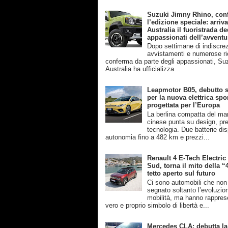
Suzuki Jimny Rhino, con
l’edizione speciale: arriva
Australia il fuoristrada de
appassionati dell’avventu
Dopo settimane di indiscrez
avvistamenti e numerose ri
conferma da parte degli appassionati, Su
Australia ha ufficializza...
Leapmotor B05, debutto s
per la nuova elettrica spo
progettata per l’Europa
La berlina compatta del ma
cinese punta su design, pre
tecnologia. Due batterie disp
autonomia fino a 482 km e prezzi...
Renault 4 E-Tech Electric
Sud, torna il mito della “
tetto aperto sul futuro
Ci sono automobili che no
segnato soltanto l’evoluzio
mobilità, ma hanno rappres
vero e proprio simbolo di libertà e...
Mercedes CLA: debutta la