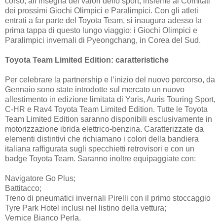
corso, all’insegna dei valori dello sport, insieme ai Comitati
dei prossimi Giochi Olimpici e Paralimpici. Con gli atleti
entrati a far parte del Toyota Team, si inaugura adesso la
prima tappa di questo lungo viaggio: i Giochi Olimpici e
Paralimpici invernali di Pyeongchang, in Corea del Sud.
Toyota Team Limited Edition: caratteristiche
Per celebrare la partnership e l’inizio del nuovo percorso, da
Gennaio sono state introdotte sul mercato un nuovo
allestimento in edizione limitata di Yaris, Auris Touring Sport,
C-HR e Rav4 Toyota Team Limited Edition. Tutte le Toyota
Team Limited Edition saranno disponibili esclusivamente in
motorizzazione ibrida elettrico-benzina. Caratterizzate da
elementi distintivi che richiamano i colori della bandiera
italiana raffigurata sugli specchietti retrovisori e con un
badge Toyota Team. Saranno inoltre equipaggiate con:
Navigatore Go Plus;
Battitacco;
Treno di pneumatici invernali Pirelli con il primo stoccaggio
Tyre Park Hotel inclusi nel listino della vettura;
Vernice Bianco Perla.