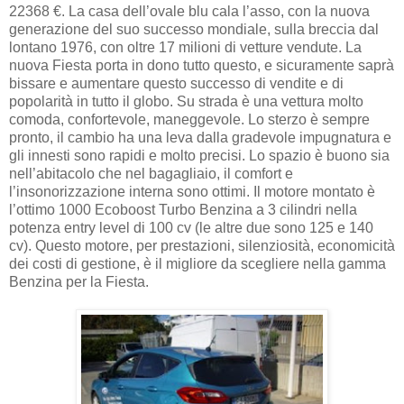
22368 €. La casa dell’ovale blu cala l’asso, con la nuova
generazione del suo successo mondiale, sulla breccia dal
lontano 1976, con oltre 17 milioni di vetture vendute. La
nuova Fiesta porta in dono tutto questo, e sicuramente saprà
bissare e aumentare questo successo di vendite e di
popolarità in tutto il globo. Su strada è una vettura molto
comoda, confortevole, maneggevole. Lo sterzo è sempre
pronto, il cambio ha una leva dalla gradevole impugnatura e
gli innesti sono rapidi e molto precisi. Lo spazio è buono sia
nell’abitacolo che nel bagagliaio, il comfort e
l’insonorizzazione interna sono ottimi. Il motore montato è
l’ottimo 1000 Ecoboost Turbo Benzina a 3 cilindri nella
potenza entry level di 100 cv (le altre due sono 125 e 140
cv). Questo motore, per prestazioni, silenziosità, economicità
dei costi di gestione, è il migliore da scegliere nella gamma
Benzina per la Fiesta.