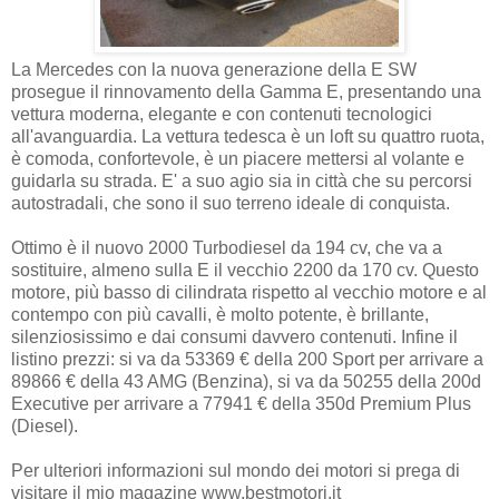
La Mercedes con la nuova generazione della E SW
prosegue il rinnovamento della Gamma E, presentando una
vettura moderna, elegante e con contenuti tecnologici
all'avanguardia. La vettura tedesca è un loft su quattro ruota,
è comoda, confortevole, è un piacere mettersi al volante e
guidarla su strada. E' a suo agio sia in città che su percorsi
autostradali, che sono il suo terreno ideale di conquista.
Ottimo è il nuovo 2000 Turbodiesel da 194 cv, che va a
sostituire, almeno sulla E il vecchio 2200 da 170 cv. Questo
motore, più basso di cilindrata rispetto al vecchio motore e al
contempo con più cavalli, è molto potente, è brillante,
silenziosissimo e dai consumi davvero contenuti. Infine il
listino prezzi: si va da 53369 € della 200 Sport per arrivare a
89866 € della 43 AMG (Benzina), si va da 50255 della 200d
Executive per arrivare a 77941 € della 350d Premium Plus
(Diesel).
Per ulteriori informazioni sul mondo dei motori si prega di
visitare il mio magazine www.bestmotori.it