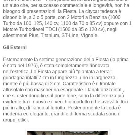
un’auto che, per successo commerciale e longevità, non ha
bisogno di presentazioni: la Fiesta. La citycar tedesca è
disponibile, a 3 o 5 porte, con 2 Motori a Benzina (1000
Turbo da 100, 125, 140 cv, 1100 da 70 o 85 cv) oppure con 1
Motore Turbodiesel TDCI (1500 da 85 o 120 cv), negli
allestimenti Plus, Titanium, ST-Line, Vignale.
Gli Esterni
Esternamente la settima generazione della Fiesta (la prima
è nata nel 1976), è stata completamente rinnovata
nell’estetica. La Fiesta appare più “piantata a terra”:
guadagna infatti 7 cm in lunghezza, uno in larghezza,
mentre è più bassa di 2 cm. Caratteristico è il frontale
affusolato con mascherina esagonale. I fanali orizzontali,
che si estendono fin sul portellone, sono la differenza più
evidente fra il nuovo e il vecchio modello (che aveva le luci
più in alto, di fianco al lunotto. Posteriormente la coda è
moderna ed elegante, grandi e di forma scudata sono i
gruppi ottici.