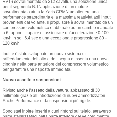
VVT-i sovralimentato da 212 cavalli, una soluzione unica
per il segmento B. L’applicazione di un motore
sovralimentato aiuta la Yaris GRMN ad ottenere una
performance straordinaria e la massima reattività agli input
provenienti dal volante. Il propulsore è sovralimentato da un
compressore volumetrico e abbinato ad un cambio manuale
a 6 rapporti, capace di assicurare un’accelerazione 0-100
km/h in soli 6.4 sec e una eccezionale progressione 80 –
120 km/h.
Inoltre è stato sviluppato un nuovo sistema di
raffreddamento dell’olio e dell’acqua e inserita una nuova
cinghia nella parte anteriore del compressore volumetrico
per garantire una risposta immediata.
Nuovo assetto e sospensioni
Rivisto anche l’assetto della vettura, abbassato di 30
millimetri grazie all’introduzione di nuovi ammortizzatori
Sachs Performance e da sospensioni più rigide.
Sono stati inoltre inseriti alcuni rinforzi sul telaio, attraverso
barre stabilizzatrici nella parte inferiore del veicolo mentre,