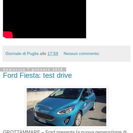
Giornale di Puglia
alle
17:59
Nessun commento:
domenica 7 gennaio 2018
Ford Fiesta: test drive
GROTTAMMARE – Ford presenta la nuova generazione di