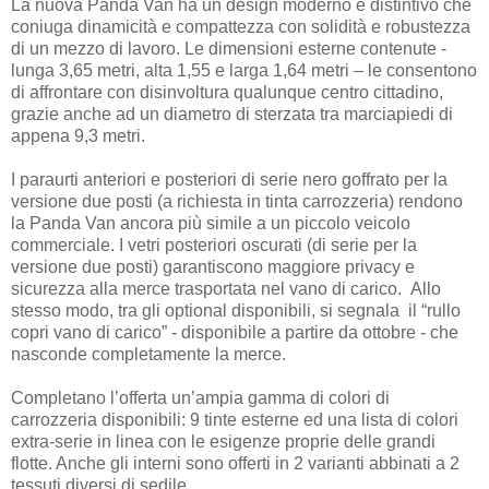
La nuova Panda Van ha un design moderno e distintivo che
coniuga dinamicità e compattezza con solidità e robustezza
di un mezzo di lavoro. Le dimensioni esterne contenute -
lunga 3,65 metri, alta 1,55 e larga 1,64 metri – le consentono
di affrontare con disinvoltura qualunque centro cittadino,
grazie anche ad un diametro di sterzata tra marciapiedi di
appena 9,3 metri.
I paraurti anteriori e posteriori di serie nero goffrato per la
versione due posti (a richiesta in tinta carrozzeria) rendono
la Panda Van ancora più simile a un piccolo veicolo
commerciale. I vetri posteriori oscurati (di serie per la
versione due posti) garantiscono maggiore privacy e
sicurezza alla merce trasportata nel vano di carico. Allo
stesso modo, tra gli optional disponibili, si segnala il “rullo
copri vano di carico” - disponibile a partire da ottobre - che
nasconde completamente la merce.
Completano l’offerta un’ampia gamma di colori di
carrozzeria disponibili: 9 tinte esterne ed una lista di colori
extra-serie in linea con le esigenze proprie delle grandi
flotte. Anche gli interni sono offerti in 2 varianti abbinati a 2
tessuti diversi di sedile.