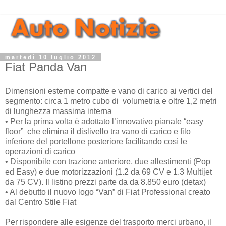
martedì 10 luglio 2012
Fiat Panda Van
Dimensioni esterne compatte e vano di carico ai vertici del
segmento: circa 1 metro cubo di volumetria e oltre 1,2 metri
di lunghezza massima interna
•
Per la prima volta è adottato l’innovativo pianale “easy
floor” che elimina il dislivello tra vano di carico e filo
inferiore del portellone posteriore facilitando così le
operazioni di carico
•
Disponibile con trazione anteriore, due allestimenti (Pop
ed Easy) e due motorizzazioni (1.2 da 69 CV e 1.3 Multijet
da 75 CV). Il listino prezzi parte da da 8.850 euro (detax)
•
Al debutto il nuovo logo “Van” di Fiat Professional creato
dal Centro Stile Fiat
Per rispondere alle esigenze del trasporto merci urbano, il