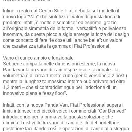
Infine, creato dal Centro Stile Fiat, debutta sul modello il
nuovo logo “Van” che sintetizza i valori di questa linea di
prodotto: infatti, è “netto e semplice” ed esprime, grazie
all’originale simmetria delle forme, “versatilità e polivalenza.
Insomma, da questa piccola sigla emerge la forza del design
come concetto di fare “le cose utili anche belle”: un valore
che caratterizza tutta la gamma di Fiat Professional.
Vano di carico ampio e funzionale
Sebbene compatta nelle dimensioni esterne, la nuova
Panda vanta un vano di carico spazioso e razionale - la
volumetria è di circa 1 metro cubo (per la versione a 2 posti)
mentre la lunghezza massima interna può arrivare ad oltre
1,2 metri – che si contraddistingue per l’adozione di un
innovativo pianale “easy floor”.
Infatti, con la nuova Panda Van, Fiat Professional supera i
limiti intrinseci dei piccoli veicoli commerciali “Car Derived”
introducendo per la prima volta questa soluzione che
elimina il dislivello tra vano di carico e filo del portellone
posteriore facilitando così le operazioni di carico alla stregua