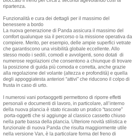
bloccato il freno per circa 2 secondi agevolando così la
ripartenza.
Funzionalità e cura dei dettagli per il massimo del
benessere a bordo
La nuova generazione di Panda assicura il massimo del
comfort qualunque sia il percorso o la missione operativa da
compiere. Merito, per esempio, delle ampie superfici vetrate
che garantiscono una visibilità globale eccellente. Allo
stesso modo i sedili, comodi e avvolgenti, sono dotati di
numerose regolazioni che consentono a chiunque di trovare
la posizione di guida più comoda e corretta, anche grazie
alla regolazione del volante (altezza e profondità) e quella
degli appoggiatesta anteriori “attivi” che riducono il colpo di
frusta in caso di urto.
I numerosi vani portaoggetti permettono di riporre effetti
personali e documenti di lavoro, in particolare, all’interno
della nuova plancia è stato ricavato un pratico “tascone”
porta-oggetti che si aggiunge al classico cassetto chiuso
nella parte bassa della plancia. Ulteriore novità stilistica e
funzionale di nuova Panda che risulta maggiormente utile
nella versione Van, è la particolare forma del freno di