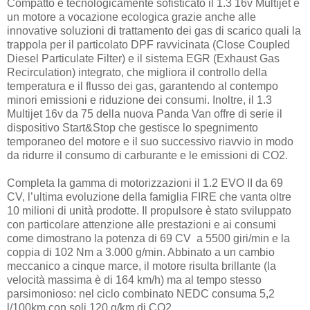
Compatto e tecnologicamente sofisticato il 1.3 16v Multijet è
un motore a vocazione ecologica grazie anche alle
innovative soluzioni di trattamento dei gas di scarico quali la
trappola per il particolato DPF ravvicinata (Close Coupled
Diesel Particulate Filter) e il sistema EGR (Exhaust Gas
Recirculation) integrato, che migliora il controllo della
temperatura e il flusso dei gas, garantendo al contempo
minori emissioni e riduzione dei consumi. Inoltre, il 1.3
Multijet 16v da 75 della nuova Panda Van offre di serie il
dispositivo Start&Stop che gestisce lo spegnimento
temporaneo del motore e il suo successivo riavvio in modo
da ridurre il consumo di carburante e le emissioni di CO2.
Completa la gamma di motorizzazioni il 1.2 EVO II da 69
CV, l’ultima evoluzione della famiglia FIRE che vanta oltre
10 milioni di unità prodotte. Il propulsore è stato sviluppato
con particolare attenzione alle prestazioni e ai consumi
come dimostrano la potenza di 69 CV a 5500 giri/min e la
coppia di 102 Nm a 3.000 g/min. Abbinato a un cambio
meccanico a cinque marce, il motore risulta brillante (la
velocità massima è di 164 km/h) ma al tempo stesso
parsimonioso: nel ciclo combinato NEDC consuma 5,2
l/100km con soli 120 g/km di CO2.