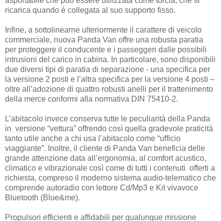
asportabile che può essere utilizzata come torcia, che si
ricarica quando è collegata al suo supporto fisso.
Infine, a sottolinearne ulteriormente il carattere di veicolo
commerciale, nuova Panda Van offre una robusta paratia
per proteggere il conducente e i passeggeri dalle possibili
intrusioni del carico in cabina. In particolare, sono disponibili
due diversi tipi di paratia di separazione - una specifica per
la versione 2 posti e l’altra specifica per la versione 4 posti –
oltre all’adozione di quattro robusti anelli per il trattenimento
della merce conformi alla normativa DIN 75410-2.
L’abitacolo invece conserva tutte le peculiarità della Panda
in versione “vettura” offrendo così quella gradevole praticità
tanto utile anche a chi usa l’abitacolo come “ufficio
viaggiante”. Inoltre, il cliente di Panda Van beneficia delle
grande attenzione data all’ergonomia, al comfort acustico,
climatico e vibrazionale così come di tutti i contenuti offerti a
richiesta, compreso il moderno sistema audio-telematico che
comprende autoradio con lettore Cd/Mp3 e Kit vivavoce
Bluetooth (Blue&me).
Propulsori efficienti e affidabili per qualunque missione