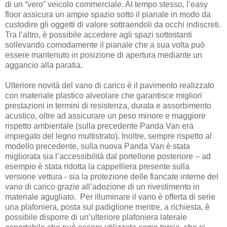
di un “vero” veicolo commerciale. Al tempo stesso, l’easy
floor assicura un ampio spazio sotto il pianale in modo da
custodire gli oggetti di valore sottraendoli da occhi indiscreti.
Tra l’altro, è possibile accedere agli spazi sottostanti
sollevando comodamente il pianale che a sua volta può
essere mantenuto in posizione di apertura mediante un
aggancio alla paratia.
Ulteriore novità del vano di carico è il pavimento realizzato
con materiale plastico alveolare che garantisce migliori
prestazioni in termini di resistenza, durata e assorbimento
acustico, oltre ad assicurare un peso minore e maggiore
rispetto ambientale (sulla precedente Panda Van era
impiegato del legno multistrato). Inoltre, sempre rispetto al
modello precedente, sulla nuova Panda Van è stata
migliorata sia l’accessibilità dal portellone posteriore – ad
esempio è stata ridotta la cappelliera presente sulla
versione vettura - sia la protezione delle fiancate interne del
vano di carico grazie all’adozione di un rivestimento in
materiale agugliato. Per illuminare il vano è offerta di serie
una plafoniera, posta sul padiglione mentre, a richiesta, è
possibile disporre di un’ulteriore plafoniera laterale