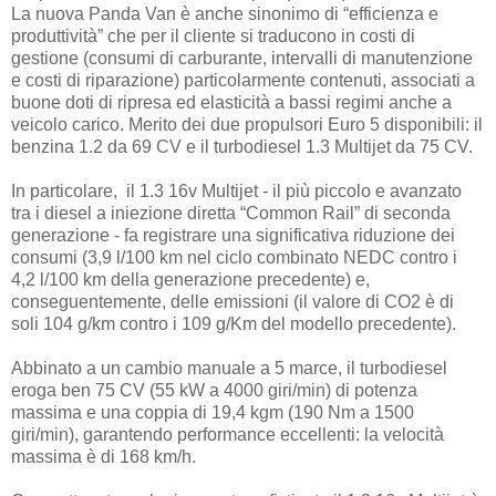
La nuova Panda Van è anche sinonimo di “efficienza e
produttività” che per il cliente si traducono in costi di
gestione (consumi di carburante, intervalli di manutenzione
e costi di riparazione) particolarmente contenuti, associati a
buone doti di ripresa ed elasticità a bassi regimi anche a
veicolo carico. Merito dei due propulsori Euro 5 disponibili: il
benzina 1.2 da 69 CV e il turbodiesel 1.3 Multijet da 75 CV.
In particolare, il 1.3 16v Multijet - il più piccolo e avanzato
tra i diesel a iniezione diretta “Common Rail” di seconda
generazione - fa registrare una significativa riduzione dei
consumi (3,9 l/100 km nel ciclo combinato NEDC contro i
4,2 l/100 km della generazione precedente) e,
conseguentemente, delle emissioni (il valore di CO2 è di
soli 104 g/km contro i 109 g/Km del modello precedente).
Abbinato a un cambio manuale a 5 marce, il turbodiesel
eroga ben 75 CV (55 kW a 4000 giri/min) di potenza
massima e una coppia di 19,4 kgm (190 Nm a 1500
giri/min), garantendo performance eccellenti: la velocità
massima è di 168 km/h.