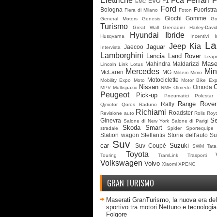
Elettriche
Fca
Ferrari
F
EVO
F1
EMC
Ford
Bologna
Fuoristr
Fiera di Milano
Foton
Giochi
Gomme
General Motors
Genesis
G
Turismo
Great Wall
Grenadier
Harley-Davi
Hyundai
Ibride
Husqvarna
Incentivi
I
La
Jeep
Kia
Jaguar
Jaecoo
Intervista
Lamborghini
Lancia
Land Rover
Leap
Mase
Mahindra
Maldarizzi
Lincoln
Link
Lotus
Mercedes
Min
McLaren
MG
Militem
Mimo
Motociclette
Mobility Expo
Moto
Motor Bike Ex
Nissan
Omoda
MPV
Multispazio
NME
Olmedo
Peugeot
Pick-up
Pneumatici
Polestar
Range Rover
Rally
Qjmotor
Qoros
Raduno
Richiami
Roadster
Revisione auto
Rolls Roy
Se
Ginevra
Salone di New York
Salone di Parigi
Skoda
Smart
stradale
Spider
Sportequipe
Station wagon
Stellantis
Storia dell'auto
Su
Suv
car
Suzuki
Suv Coupè
SWM
Tata
Toyota
Touring
TramLink
Trasporti
Volkswagen
Volvo
Xiaomi
XPENG
GRAN TURISMO
Maserati GranTurismo, la nuova era del
sportivo tra motori Nettuno e tecnologia 
Folgore