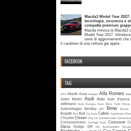
Mazda3 Model Year 2027:
tecnologia, sicurezza e st
compatta premium giapp
Mazda rinnova la Mazda3 c
Model Year 2027, introduc
serie di aggiornamenti che 
il carattere di una vettura già appre...
FACEBOOK
TAG
Alfa Romeo
Abarth
Acea
4X4
Aiways
Alp
Audi
Auto
Aston Martin
Auto d'epoca
settimana
Auto Europa
Auto Moto Turin Show
Bmw
Autonoleggio
Bentley
BFI
Bosch
Cabrio
Bugatti
Byd
Bus
Ca Auto
Caterham
Cher
Citroen
Chrysler
City car
Commerciale
Comunicat
Crossover
Concessionarie
C
Consigli Auto
Dacia
Dodge
DR
DS Automobiles
Ducati