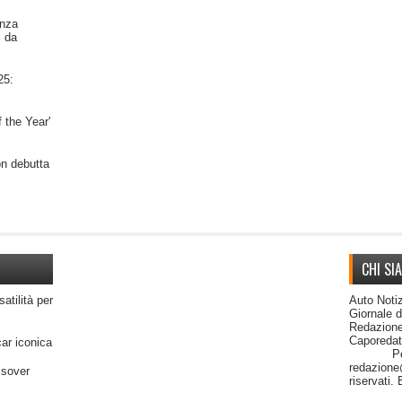
nza
i da
25:
 the Year'
on debutta
CHI SI
satilità per
Auto Notiz
Giornale 
Redazione
Capor
car iconica
Per cont
redazione@
ssover
riservati.