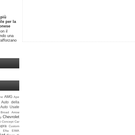
 più
ile per la
onese
on il
endo una
rafforzano
AMG
ine
Ape
Auto della
Auto Usate
Broad Arrow
Chevrolet
y
i
Concept Car
upra
Custom
Efta
EIMA