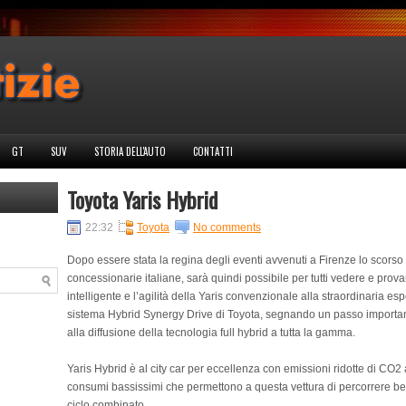
GT
SUV
STORIA DELL'AUTO
CONTATTI
Toyota Yaris Hybrid
22:32
Toyota
No comments
Dopo essere stata la regina degli eventi avvenuti a Firenze lo scorso 7
concessionarie italiane, sarà quindi possibile per tutti vedere e prov
intelligente e l’agilità della Yaris convenzionale alla straordinaria esp
sistema Hybrid Synergy Drive di Toyota, segnando un passo importante
alla diffusione della tecnologia full hybrid a tutta la gamma.
Yaris Hybrid è al city car per eccellenza con emissioni ridotte di CO2 a
consumi bassissimi che permettono a questa vettura di percorrere ben
ciclo combinato.