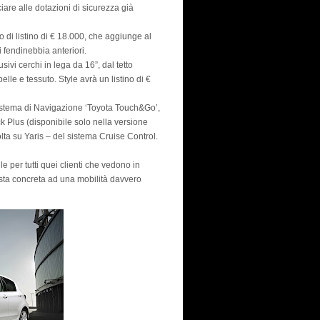
re alle dotazioni di sicurezza già
o di listino di € 18.000, che aggiunge al
 fendinebbia anteriori.
ivi cerchi in lega da 16”, dal tetto
elle e tessuto. Style avrà un listino di €
 Sistema di Navigazione ‘Toyota Touch&Go’,
k Plus (disponibile solo nella versione
olta su Yaris – del sistema Cruise Control.
 per tutti quei clienti che vedono in
osta concreta ad una mobilità davvero