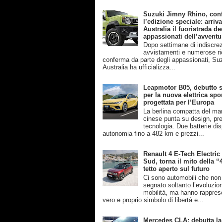
Suzuki Jimny Rhino, con
l’edizione speciale: arriva
Australia il fuoristrada de
appassionati dell’avventu
Dopo settimane di indiscrez
avvistamenti e numerose ri
conferma da parte degli appassionati, Su
Australia ha ufficializza...
Leapmotor B05, debutto s
per la nuova elettrica spo
progettata per l’Europa
La berlina compatta del ma
cinese punta su design, pre
tecnologia. Due batterie disp
autonomia fino a 482 km e prezzi...
Renault 4 E-Tech Electric
Sud, torna il mito della “
tetto aperto sul futuro
Ci sono automobili che no
segnato soltanto l’evoluzio
mobilità, ma hanno rappres
vero e proprio simbolo di libertà e...
Mercedes CLA: debutta la