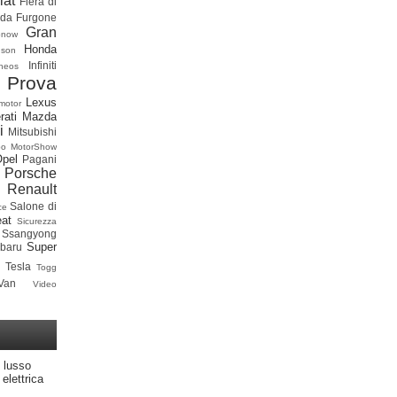
iat
Fiera di
ada
Furgone
Gran
onow
Honda
dson
Infiniti
neos
 Prova
Lexus
motor
rati
Mazda
i
Mitsubishi
po
MotorShow
Opel
Pagani
Porsche
Renault
Salone di
ce
at
Sicurezza
Ssangyong
Super
baru
Tesla
Togg
Van
Video
 lusso
elettrica