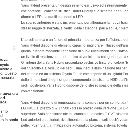
Yaris Hybrid presenta un design esterno esclusivo ed estremamente a
che riprende il concetto stilistico Under Priority e lo schema Keen Look 
diurne a LED e a quelli posteriori a LED.
Lo sbalzo anteriore è stato incrementato per alloggiare la nuova tra
stesso raggio di sterzata, ai vertici della categoria, pari a soli 4,7 metr
L’aerodinamica è un fattore di primaria importanza per l’efficienza d
Yaris Hybrid dispone di elementi capaci di migliorare il flusso dell’ar
quella inferiore mediante l’adozione di nuovi rivestimenti per il sottos
un livello di resistenza aerodinamica ai vertici della categoria, pari a 
prova
Gli interni della Yaris Hybrid presentano esclusive finiture di colore “b
oyota
del cruscotto e al tessuto dei sedili, una inedita illuminazione blu pe
lavoro e
so. Questo
del cambio ed un sistema Toyota Touch che dispone di un Hybrid Energ
merciale,
delle dimensioni di ogni singola componente del sistema HSD e all’inst
sedili posteriori, Yaris Hybrid dispone dello stesso spazio e della stes
convenzionale.
 nuova era
ori
rica
Yaris Hybrid dispone di equipaggiamenti completi per un comfort da “p
LOUNGE al prezzo di € 17.500 - stesso prezzo della versione 1.4 D-
rismo
superiore. Solo per citarne alcuni: cambio automatico E-CVT, sistema
ndi
Led anteriori e posteriori, rivestimento della plancia ‘soft touch’, vo
o la storia
pelle, ‘Push Start’, climatizzatore automatico bi-zona, sistema Toyot