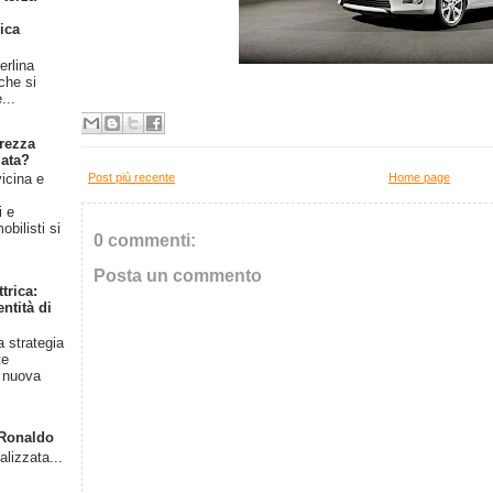
ica
erlina
 che si
...
rezza
iata?
Post più recente
Home page
vicina e
l
i e
bilisti si
0 commenti:
Posta un commento
trica:
ntità di
a strategia
te
a nuova
o Ronaldo
alizzata...