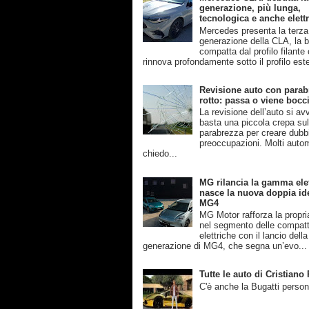
generazione, più lunga,
tecnologica e anche elettr
Mercedes presenta la terza
generazione della CLA, la b
compatta dal profilo filante
rinnova profondamente sotto il profilo este
Revisione auto con parab
rotto: passa o viene bocc
La revisione dell’auto si av
basta una piccola crepa su
parabrezza per creare dubb
preoccupazioni. Molti automo
chiedo...
MG rilancia la gamma elet
nasce la nuova doppia ide
MG4
MG Motor rafforza la propri
nel segmento delle compat
elettriche con il lancio dell
generazione di MG4, che segna un’evo...
Tutte le auto di Cristian
C'è anche la Bugatti person