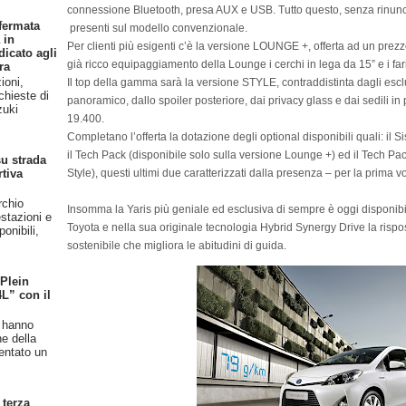
connessione Bluetooth, presa AUX e USB. Tutto questo, senza rinuncia
fermata
presenti sul modello convenzionale.
 in
Per clienti più esigenti c’è la versione LOUNGE +, offerta ad un prezz
dicato agli
già ricco equipaggiamento della Lounge i cerchi in lega da 15” e i fari
ra
ioni,
Il top della gamma sarà la versione STYLE, contraddistinta dagli esclus
chieste di
panoramico, dallo spoiler posteriore, dai privacy glass e dai sedili in p
zuki
19.400.
Completano l’offerta la dotazione degli optional disponibili quali: il
il Tech Pack (disponibile solo sulla versione Lounge +) ed il Tech Pac
u strada
Style), questi ultimi due caratterizzati dalla presenza – per la prima v
rtiva
rchio
Insomma la Yaris più geniale ed esclusiva di sempre è oggi disponibile
stazioni e
Toyota e nella sua originale tecnologia Hybrid Synergy Drive la risp
onibili,
sostenibile che migliora le abitudini di guida.
 Plein
4L” con il
n hanno
ne della
entato un
 terza