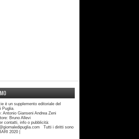
AMO
ie è un supplemento editoriale del
di Puglia.
: Antonio Gianseni Andrea Zeni
edattore: Bruno Allevi
atti, info o pubblicità:
giornaledipuglia.com Tutti i diritti sono
 BARI 2020 |