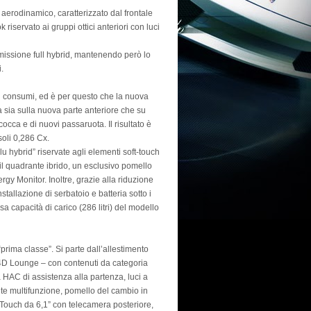
erodinamico, caratterizzato dal frontale
riservato ai gruppi ottici anteriori con luci
smissione full hybrid, mantenendo però lo
i.
ei consumi, ed è per questo che la nuova
ia sia sulla nuova parte anteriore che su
cocca e di nuovi passaruota. Il risultato è
soli 0,286 Cx.
lu hybrid” riservate agli elementi soft-touch
r il quadrante ibrido, un esclusivo pomello
y Monitor. Inoltre, grazie alla riduzione
allazione di serbatoio e batteria sotto i
sa capacità di carico (286 litri) del modello
rima classe”. Si parte dall’allestimento
4D Lounge – con contenuti da categoria
 HAC di assistenza alla partenza, luci a
lante multifunzione, pomello del cambio in
a Touch da 6,1” con telecamera posteriore,