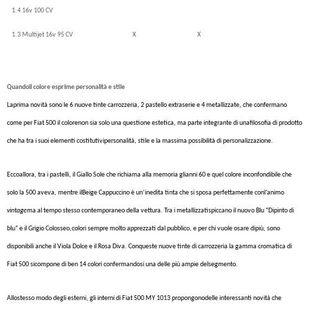
1.4 16v 100 CV
1.3 Multijet 16v 95 CV
X
X
Quandoil colore esprime personalità e stile
Laprima novità sono le 6 nuove tinte carrozzeria, 2 pastello extraserie e 4 metallizzate, che confermano
come per Fiat 500 il colorenon sia solo una questione estetica, ma parte integrante di unafilosofia di prodotto
che ha tra i suoi elementi costitutivipersonalità, stile e la massima possibilità di personalizzazione.
Eccoallora, tra i pastelli, il Giallo Sole che richiama alla memoria glianni 60 e quel colore inconfondibile che
solo la 500 aveva, mentre ilBeige Cappuccino è un’inedita tinta che si sposa perfettamente conl’animo
vintage
ma al tempo stesso contemporaneo della vettura. Tra i metallizzatispiccano il nuovo Blu “Dipinto di
blu” e il Grigio Colosseo,colori sempre molto apprezzati dal pubblico, e per chi vuole osare dipiù, sono
disponibili anche il Viola Dolce e il Rosa Diva. Conqueste nuove tinte di carrozzeria la gamma cromatica di
Fiat 500 sicompone di ben 14 colori confermandosi una delle più ampie delsegmento.
Allostesso modo degli esterni, gli interni di Fiat 500 MY 1013 propongonodelle interessanti novità che