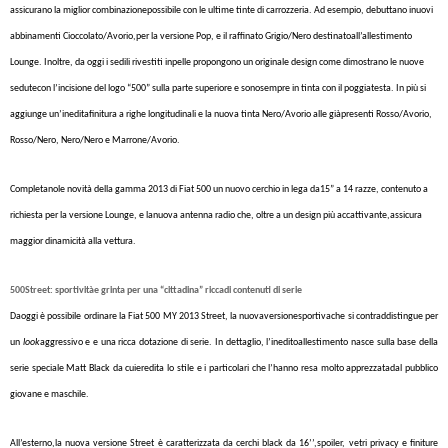
assicurano la miglior combinazionepossibile con le ultime tinte di carrozzeria. Ad esempio, debuttano inuovi
abbinamenti
Cioccolato/Avorio,per la versione Pop, e il raffinato Grigio/Nero destinatoall’allestimento
Lounge. Inoltre, da oggi i sedili rivestiti inpelle propongono un originale design come dimostrano le nuove
sedutecon l’incisione del logo “500” sulla parte superiore e sonosempre in tinta con il poggiatesta. In più si
aggiunge un’ineditafinitura a righe longitudinali e la nuova tinta Nero/Avorio alle giàpresenti Rosso/Avorio,
Rosso/Nero, Nero/Nero e Marrone/Avorio.
Completanole novità della gamma 2013 di Fiat 500 un nuovo cerchio in lega da15” a 14 razze, contenuto a
richiesta per la versione Lounge, e lanuova antenna radio che, oltre a un design più accattivante,assicura
maggior dinamicità alla vettura.
500Street:
sportivitàe grinta per una “cittadina”
riccadi contenuti di serie
Daoggi è possibile ordinare la Fiat 500 MY 2013 Street, la nuovaversione
sportivache si contraddistingue
per
un
look
aggressivo e e una ricca dotazione di serie. In dettaglio, l’ineditoallestimento nasce sulla base della
serie speciale Matt Black da cuieredita lo stile e i particolari che l’hanno resa molto apprezzatadal pubblico
giovane e maschile.
All’esterno,la nuova versione Street è caratterizzata da cerchi black da 16’’,spoiler, vetri privacy e finiture