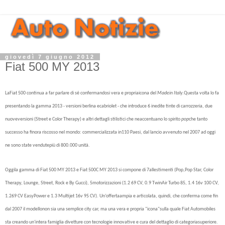
giovedì 7 giugno 2012
Fiat 500 MY 2013
LaFiat 500 continua a far parlare di sé confermandosi vera e propriaicona del
Madein Italy
.Questa volta lo fa
presentando la gamma 2013 - versioni berlina ecabriolet - che introduce 6 inedite tinte di carrozzeria, due
nuoveversioni (Street e Color Therapy) e altri dettagli stilistici che neaccentuano lo spirito
pop
che tanto
successo ha finora riscosso nel mondo: commercializzata in110 Paesi, dal lancio avvenuto nel 2007 ad oggi
ne sono state vendutepiù di 800.000 unità.
Oggila gamma di Fiat 500 MY 2013 e Fiat 500C MY 2013 si compone di 7allestimenti (
Pop,Pop Star, Color
Therapy, Lounge, Street, Rock e By Gucci), 5motorizzazioni (1.2 69 CV, 0.9 TwinAir Turbo 85, 1.4 16v 100 CV,
1.269 CV EasyPower e 1.3 Multijet 16v 95 CV).
Un’offertaampia e articolata, quindi, che conferma come fin
dal 2007 il modellonon sia una semplice city car, ma una vera e propria "icona"sulla quale Fiat Automobiles
sta creando un'intera famiglia divetture con tecnologie innovative e cura del dettaglio di categoriasuperiore.