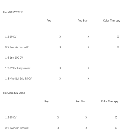
Fiat500 MY 2013
Pop
Pop Star
Color Therapy
1.2 69 CV
X
X
X
0.9 TwinAir Turbo 85
X
X
X
1.4 16v 100 CV
1.2 69 CV EasyPower
X
X
1.3 Multijet 16v 95 CV
X
X
Fiat500C MY 2013
Pop
Pop Star
Color Therapy
1.2 69 CV
X
X
X
0.9 TwinAir Turbo 85
X
X
X