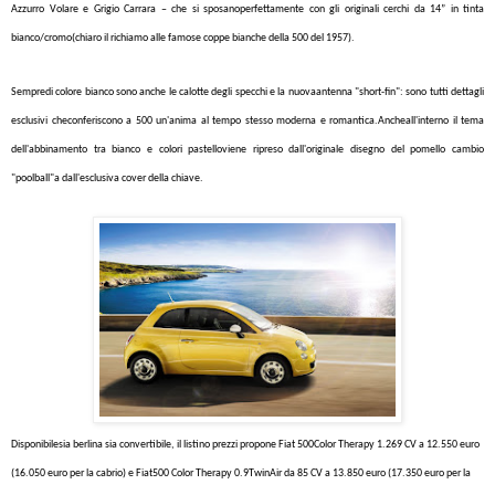
Azzurro Volare e Grigio Carrara – che si sposanoperfettamente con gli originali cerchi da 14” in tinta
bianco/cromo(chiaro il richiamo alle famose coppe bianche della 500 del 1957).
Sempredi colore bianco sono anche le calotte degli specchi e la nuovaantenna "short-fin": sono tutti dettagli
esclusivi checonferiscono a 500 un'anima al tempo stesso moderna e romantica.
Ancheall'interno il tema
dell'abbinamento tra bianco e colori pastelloviene ripreso dall'originale disegno del pomello cambio
"poolball"a dall'esclusiva cover della chiave.
Disponibilesia berlina sia convertibile, il listino prezzi propone Fiat 500Color Therapy
1.269 CV a 12.550 euro
(16.050 euro per la cabrio) e
Fiat500 Color Therapy
0.9TwinAir da 85 CV a 13.850 euro (17.350 euro per la