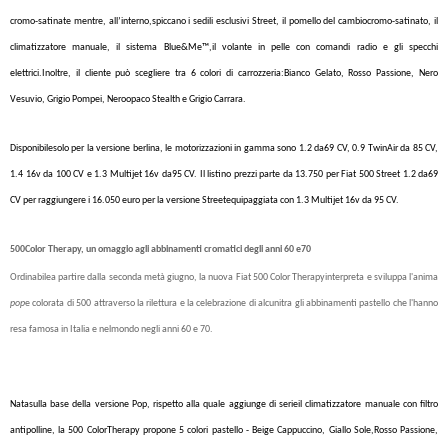
cromo-satinate mentre, all’interno,spiccano i sedili esclusivi Street, il pomello del cambiocromo-satinato, il
climatizzatore manuale, il sistema Blue&Me
™
,il volante in pelle con comandi radio e gli specchi
elettrici.Inoltre, il cliente può scegliere tra 6 colori di carrozzeria:Bianco Gelato, Rosso Passione, Nero
Vesuvio, Grigio Pompei, Neroopaco Stealth e Grigio Carrara.
Disponibilesolo per la versione berlina, le motorizzazioni in gamma sono 1.2 da69 CV, 0.9 TwinAir da 85 CV,
1.4 16v da 100 CV e 1.3 Multijet 16v da95 CV. Il listino prezzi parte da 13.750 per Fiat 500 Street 1.2 da69
CV per raggiungere i 16.050 euro per la versione Streetequipaggiata con 1.3 Multijet 16v da 95 CV.
500Color Therapy, un omaggio agli abbinamenti cromatici degli anni 60 e70
Ordinabilea partire dalla seconda metà giugno, la nuova Fiat 500 Color Therapyinterpreta e sviluppa l'anima
pop
e colorata di 500 attraverso la rilettura e la celebrazione di alcunitra gli abbinamenti pastello che l'hanno
resa famosa in Italia e nelmondo negli anni 60 e 70.
Natasulla base della versione Pop, rispetto alla quale aggiunge di serieil climatizzatore manuale con filtro
antipolline, la 500 ColorTherapy propone 5 colori pastello - Beige Cappuccino, Giallo Sole,Rosso Passione,