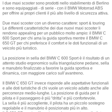
I due maxi scooter sono prodotti nello stabilimento di Berlino
e sono equipaggiati - di serie - con il BMW Motorrad ABS
per offrire ai propri clienti il più alto livello di sicurezza attiva.
Due maxi scooter con un diverso carattere: sport & touring
Le differenti caratteristiche dei due nuovi maxi scooter li
rendono appealing per un pubblico molto ampio: il BMW C
600 Sport per chi ama la guida sportiva mentre il BMW C
650 GT per chi preferisce il comfort e le doti funzionali di un
veicolo più turistico.
La posizione in sella del BMW C 600 Sport è il risultato di un
attento studio ergonomico sulla triangolazione pedane, sella
e manubrio finalizzato a favorire la guida sportiva e
dinamica, con maggiore carico sull’avantreno.
Il BMW C 650 GT invece risponde alle aspettative funzionali
e alle doti turistiche di chi vuole un veicolo adatto anche alle
percorrenze medio-lunghe. La posizione di guida per il
pilota e il passeggero è più “dritta” e più confortevole.
La sella è più accogliente, il pilota ha un piccolo sostegno
regolabile e il manubrio è posizionato più in alto.