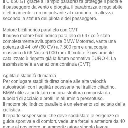
Il C 650 GT grazie all’ampio parabrezza protegge il pilota e
il passeggero da vento e pioggia. Il parabrezza è regolabile
elettricamente, con un pulsante al manubrio, in altezza
secondo la statura del pilota e del passeggero.
Motore bicilindrico parallelo con CVT
Il nuovo motore bicilindrico parallelo di 647 cc è stato
completamente sviluppato da BMW Motorrad, vanta una
potenza di 44 kW (60 CV) a 7.500 rpm e una coppia
massima di 66 Nm a 6.000 rpm. Il motore è ovviamente
catalizzato è rispetta già la futura normativa EURO 4. La
trasmissione è a variazione continua (CVT).
Agilità e stabilità di marcia
Per coniugare stabilità direzionale alle alte velocità
autostradali con l’agilità necessaria nel traffico cittadino,
BMW utilizza un telaio con una struttura composta da
tubolari di acciaio e profili in alluminio pressofuso.
Il motore bicilindrico parallelo è un elemento sollecitato della
ciclistica.
Il reparto sospensioni, che deve soddisfare le esigenze di
guida sportiva e di comfort, vede una forcella anteriore da 40
mm e al posteriore un ammortizzatore singolo lavora