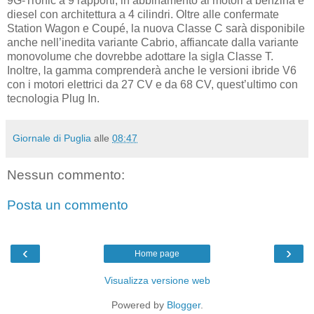
9G-Tronic a 9 rapporti, in abbinamento ai motori a benzina e
diesel con architettura a 4 cilindri. Oltre alle confermate
Station Wagon e Coupé, la nuova Classe C sarà disponibile
anche nell’inedita variante Cabrio, affiancate dalla variante
monovolume che dovrebbe adottare la sigla Classe T.
Inoltre, la gamma comprenderà anche le versioni ibride V6
con i motori elettrici da 27 CV e da 68 CV, quest’ultimo con
tecnologia Plug In.
Giornale di Puglia
alle
08:47
Nessun commento:
Posta un commento
‹
›
Home page
Visualizza versione web
Powered by
Blogger
.