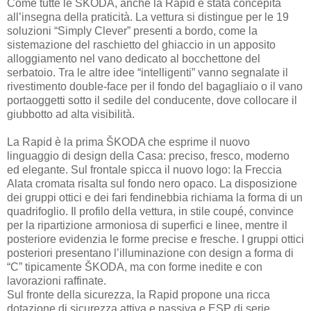
Come tutte le ŠKODA, anche la Rapid è stata concepita
all’insegna della praticità. La vettura si distingue per le 19
soluzioni “Simply Clever” presenti a bordo, come la
sistemazione del raschietto del ghiaccio in un apposito
alloggiamento nel vano dedicato al bocchettone del
serbatoio. Tra le altre idee “intelligenti” vanno segnalate il
rivestimento double-face per il fondo del bagagliaio o il vano
portaoggetti sotto il sedile del conducente, dove collocare il
giubbotto ad alta visibilità.
La Rapid è la prima ŠKODA che esprime il nuovo
linguaggio di design della Casa: preciso, fresco, moderno
ed elegante. Sul frontale spicca il nuovo logo: la Freccia
Alata cromata risalta sul fondo nero opaco. La disposizione
dei gruppi ottici e dei fari fendinebbia richiama la forma di un
quadrifoglio. Il profilo della vettura, in stile coupé, convince
per la ripartizione armoniosa di superfici e linee, mentre il
posteriore evidenzia le forme precise e fresche. I gruppi ottici
posteriori presentano l’illuminazione con design a forma di
“C” tipicamente ŠKODA, ma con forme inedite e con
lavorazioni raffinate.
Sul fronte della sicurezza, la Rapid propone una ricca
dotazione di sicurezza attiva e passiva e ESP di serie.