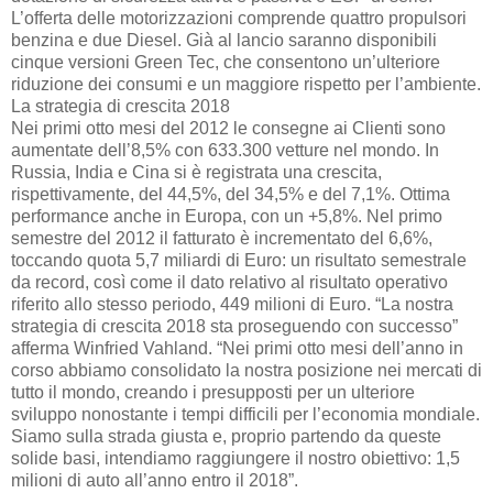
L’offerta delle motorizzazioni comprende quattro propulsori
benzina e due Diesel. Già al lancio saranno disponibili
cinque versioni Green Tec, che consentono un’ulteriore
riduzione dei consumi e un maggiore rispetto per l’ambiente.
La strategia di crescita 2018
Nei primi otto mesi del 2012 le consegne ai Clienti sono
aumentate dell’8,5% con 633.300 vetture nel mondo. In
Russia, India e Cina si è registrata una crescita,
rispettivamente, del 44,5%, del 34,5% e del 7,1%. Ottima
performance anche in Europa, con un +5,8%. Nel primo
semestre del 2012 il fatturato è incrementato del 6,6%,
toccando quota 5,7 miliardi di Euro: un risultato semestrale
da record, così come il dato relativo al risultato operativo
riferito allo stesso periodo, 449 milioni di Euro. “La nostra
strategia di crescita 2018 sta proseguendo con successo”
afferma Winfried Vahland. “Nei primi otto mesi dell’anno in
corso abbiamo consolidato la nostra posizione nei mercati di
tutto il mondo, creando i presupposti per un ulteriore
sviluppo nonostante i tempi difficili per l’economia mondiale.
Siamo sulla strada giusta e, proprio partendo da queste
solide basi, intendiamo raggiungere il nostro obiettivo: 1,5
milioni di auto all’anno entro il 2018”.