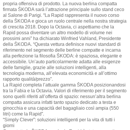
propria offensiva di prodotto. La nuova berlina compatta
firmata ŠKODA sarà l’attrazione principale sullo stand ceco
al Salone di Parigi. “La Rapid rappresenta il nuovo corso
della ŠKODA e gioca un ruolo centrale nella nostra strategia
di crescita 2018. Dopo la Octavia, ci aspettiamo che la
Rapid possa diventare un altro modello di volume nei
prossimi anni” ha dichiarato Winfried Vahland, Presidente
della ŠKODA. “Questa vettura definisce nuovi standard di
riferimento nel segmento delle berline compatte e incarna
alla perfezione la filosofia ŠKODA: è spaziosa, elegante e
accessibile. Un’auto particolarmente adatta alle esigenze
delle famiglie, grazie alle soluzioni intelligenti, alla
tecnologia moderna, all’elevata economicità e all’ottimo
rapporto qualità/prezzo”.
La Rapid completa l’attuale gamma ŠKODA posizionandosi
tra la Fabia e la Octavia. Valori di riferimento per il segmento
sono quelli riferiti all’offerta di spazio: nessun’altra berlina
compatta assicura infatti tanto spazio dedicato a testa e
ginocchia e una capacità del bagagliaio così ampia (550
litri) come la Rapid”.
“Simply Clever”: soluzioni intelligenti per la vita di tutti i
giorni