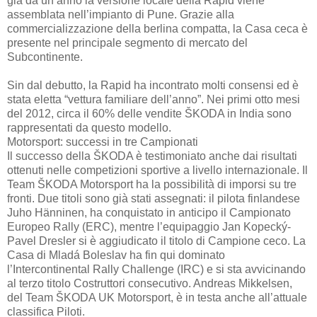
già da un anno la versione locale della Rapid viene
assemblata nell’impianto di Pune. Grazie alla
commercializzazione della berlina compatta, la Casa ceca è
presente nel principale segmento di mercato del
Subcontinente.
Sin dal debutto, la Rapid ha incontrato molti consensi ed è
stata eletta “vettura familiare dell’anno”. Nei primi otto mesi
del 2012, circa il 60% delle vendite ŠKODA in India sono
rappresentati da questo modello.
Motorsport: successi in tre Campionati
Il successo della ŠKODA è testimoniato anche dai risultati
ottenuti nelle competizioni sportive a livello internazionale. Il
Team ŠKODA Motorsport ha la possibilità di imporsi su tre
fronti. Due titoli sono già stati assegnati: il pilota finlandese
Juho Hänninen, ha conquistato in anticipo il Campionato
Europeo Rally (ERC), mentre l’equipaggio Jan Kopecký-
Pavel Dresler si è aggiudicato il titolo di Campione ceco. La
Casa di Mladá Boleslav ha fin qui dominato
l’Intercontinental Rally Challenge (IRC) e si sta avvicinando
al terzo titolo Costruttori consecutivo. Andreas Mikkelsen,
del Team ŠKODA UK Motorsport, è in testa anche all’attuale
classifica Piloti.