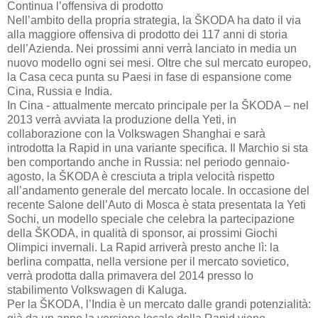
Continua l’offensiva di prodotto
Nell’ambito della propria strategia, la ŠKODA ha dato il via
alla maggiore offensiva di prodotto dei 117 anni di storia
dell’Azienda. Nei prossimi anni verrà lanciato in media un
nuovo modello ogni sei mesi. Oltre che sul mercato europeo,
la Casa ceca punta su Paesi in fase di espansione come
Cina, Russia e India.
In Cina - attualmente mercato principale per la ŠKODA – nel
2013 verrà avviata la produzione della Yeti, in
collaborazione con la Volkswagen Shanghai e sarà
introdotta la Rapid in una variante specifica. Il Marchio si sta
ben comportando anche in Russia: nel periodo gennaio-
agosto, la ŠKODA è cresciuta a tripla velocità rispetto
all’andamento generale del mercato locale. In occasione del
recente Salone dell’Auto di Mosca è stata presentata la Yeti
Sochi, un modello speciale che celebra la partecipazione
della ŠKODA, in qualità di sponsor, ai prossimi Giochi
Olimpici invernali. La Rapid arriverà presto anche lì: la
berlina compatta, nella versione per il mercato sovietico,
verrà prodotta dalla primavera del 2014 presso lo
stabilimento Volkswagen di Kaluga.
Per la ŠKODA, l’India è un mercato dalle grandi potenzialità: