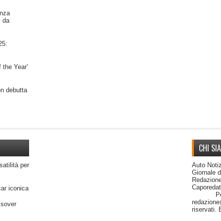
nza
i da
25:
 the Year'
on debutta
CHI SI
satilità per
Auto Notiz
Giornale 
Redazione
Capor
car iconica
Per cont
redazione@
ssover
riservati.