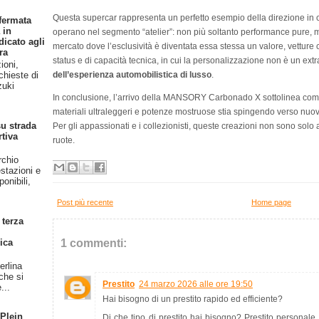
Questa supercar rappresenta un perfetto esempio della direzione in 
fermata
 in
operano nel segmento “atelier”: non più soltanto performance pure, 
dicato agli
mercato dove l’esclusività è diventata essa stessa un valore, vettur
ra
status e di capacità tecnica, in cui la personalizzazione non è un ext
ioni,
dell’esperienza automobilistica di lusso
.
chieste di
zuki
In conclusione, l’arrivo della MANSORY Carbonado X sottolinea com
materiali ultraleggeri e potenze mostruose stia spingendo verso nuovi 
u strada
Per gli appassionati e i collezionisti, queste creazioni non sono solo
rtiva
ruote.
rchio
stazioni e
onibili,
Post più recente
Home page
 terza
1 commenti:
ica
erlina
 che si
Prestito
24 marzo 2026 alle ore 19:50
...
Hai bisogno di un prestito rapido ed efficiente?
 Plein
Di che tipo di prestito hai bisogno? Prestito personale