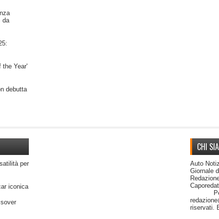
nza
i da
25:
 the Year'
on debutta
CHI SI
satilità per
Auto Notiz
Giornale 
Redazione
Capor
car iconica
Per cont
redazione@
ssover
riservati.