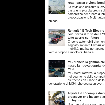
rotto: passa o viene bocc
La revisione dell’auto si av
basta una piccola crepa su
parabrezza per creare dubb
preoccupazioni. Molti automo
chiedo...
Renault 4 E-Tech Electric
Sud, torna il mito della “
tetto aperto sul futuro
Ci sono automobili che no
segnato soltanto l’evoluzio
mobilità, ma hanno rappres
vero e proprio simbolo di libertà e...
MG rilancia la gamma elet
nasce la nuova doppia ide
MG4
MG Motor rafforza la propri
nel segmento delle compat
elettriche con il lancio dell
generazione di MG4, che segna un’evo...
Toyota C-HR compie dieci 
crossover che ha cambiato
di Toyota
Dieci anni di successi, inn