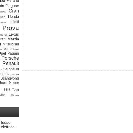
iat
Fiera di
ada
Furgone
Gran
onow
Honda
dson
Infiniti
neos
 Prova
Lexus
motor
rati
Mazda
i
Mitsubishi
po
MotorShow
Opel
Pagani
Porsche
Renault
Salone di
ce
at
Sicurezza
Ssangyong
Super
baru
Tesla
Togg
Van
Video
 lusso
elettrica