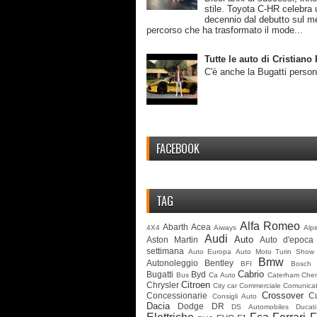
stile. Toyota C-HR celebra 
decennio dal debutto sul m
percorso che ha trasformato il mode...
Tutte le auto di Cristian
C'è anche la Bugatti person
FACEBOOK
TAG
Alfa Romeo
Abarth
Acea
4X4
Aiways
Alp
Audi
Auto
Aston Martin
Auto d'epoca
settimana
Auto Europa
Auto Moto Turin Show
Bmw
Autonoleggio
Bentley
BFI
Bosch
Cabrio
Bugatti
Byd
Bus
Ca Auto
Caterham
Cher
Citroen
Chrysler
City car
Commerciale
Comunicat
Crossover
Concessionarie
C
Consigli Auto
Dacia
Dodge
DR
DS Automobiles
Ducati