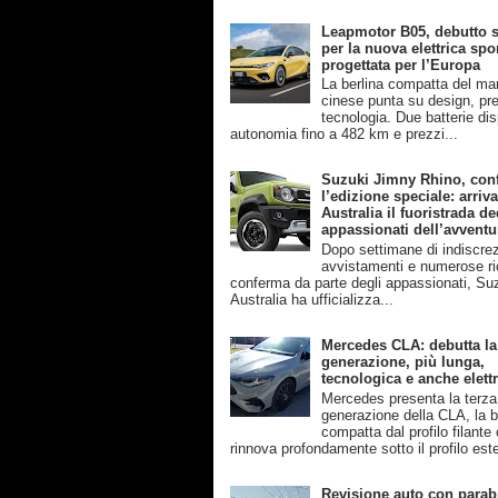
Leapmotor B05, debutto s
per la nuova elettrica spo
progettata per l’Europa
La berlina compatta del ma
cinese punta su design, pre
tecnologia. Due batterie disp
autonomia fino a 482 km e prezzi...
Suzuki Jimny Rhino, con
l’edizione speciale: arriva
Australia il fuoristrada de
appassionati dell’avventu
Dopo settimane di indiscrez
avvistamenti e numerose ri
conferma da parte degli appassionati, Su
Australia ha ufficializza...
Mercedes CLA: debutta la
generazione, più lunga,
tecnologica e anche elettr
Mercedes presenta la terza
generazione della CLA, la b
compatta dal profilo filante
rinnova profondamente sotto il profilo este
Revisione auto con parab