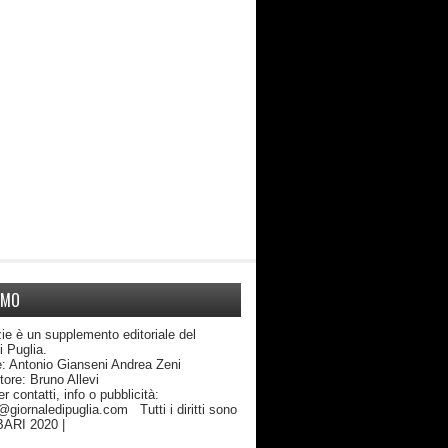
AMO
ie è un supplemento editoriale del
di Puglia.
: Antonio Gianseni Andrea Zeni
edattore: Bruno Allevi
atti, info o pubblicità:
giornaledipuglia.com Tutti i diritti sono
 BARI 2020 |