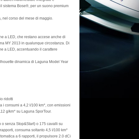
d il sistema Bose®, per un suono premium
a, nel corso del mese di maggio.
ne a LED, che restano accese anche di
guna MY 2013 in qualunque circostanza. Di
urne a LED, accentuando il carattere
 silhouette dinamica di Laguna Model Year
o ridotti
 i consumi a 4,2 l/100 km*, con emissioni
 112 g/km* su Laguna SporTour.
n o senza Stop&Start) o 175 cavalli su
apporti, consuma soltanto 4,5 l/100 km*
matica a 6 rapporti, il propulsore 2.0 dCi