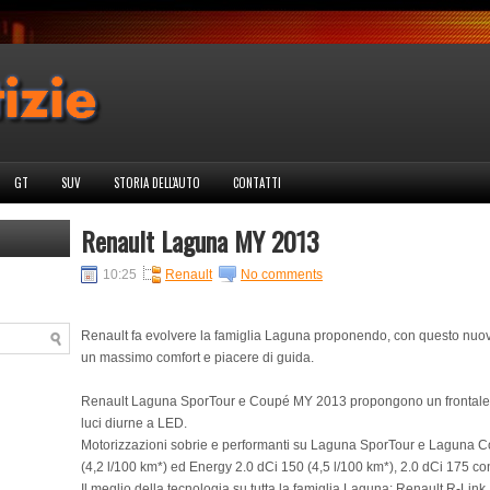
GT
SUV
STORIA DELL'AUTO
CONTATTI
Renault Laguna MY 2013
10:25
Renault
No comments
Renault fa evolvere la famiglia Laguna proponendo, con questo nuovo
un massimo comfort e piacere di guida.
Renault Laguna SporTour e Coupé MY 2013 propongono un frontale più
luci diurne a LED.
Motorizzazioni sobrie e performanti su Laguna SporTour e Laguna C
(4,2 l/100 km*) ed Energy 2.0 dCi 150 (4,5 l/100 km*), 2.0 dCi 175 c
Il meglio della tecnologia su tutta la famiglia Laguna: Renault R-Link, 