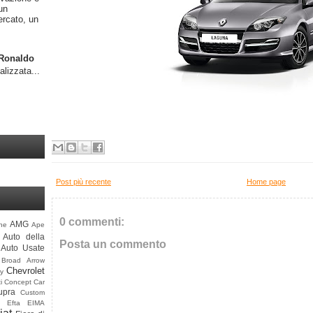
un
ercato, un
o Ronaldo
alizzata...
Post più recente
Home page
0 commenti:
AMG
ine
Ape
Auto della
Posta un commento
Auto Usate
Broad Arrow
Chevrolet
y
i
Concept Car
upra
Custom
Efta
EIMA