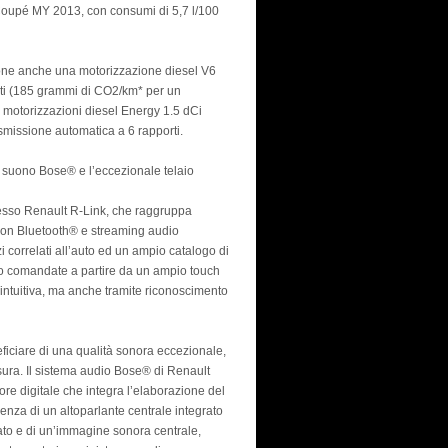
upé MY 2013, con consumi di 5,7 l/100
ne anche una motorizzazione diesel V6
rti (185 grammi di CO2/km* per un
 motorizzazioni diesel Energy 1.5 dCi
smissione automatica a 6 rapporti.
k, suono Bose® e l’eccezionale telaio
esso Renault R-Link, che raggruppa
a con Bluetooth® e streaming audio
zi correlati all’auto ed un ampio catalogo di
sono comandate a partire da un ampio touch
 intuitiva, ma anche tramite riconoscimento
ciare di una qualità sonora eccezionale,
ura. Il sistema audio Bose® di Renault
e digitale che integra l’elaborazione del
enza di un altoparlante centrale integrato
iato e di un’immagine sonora centrale,