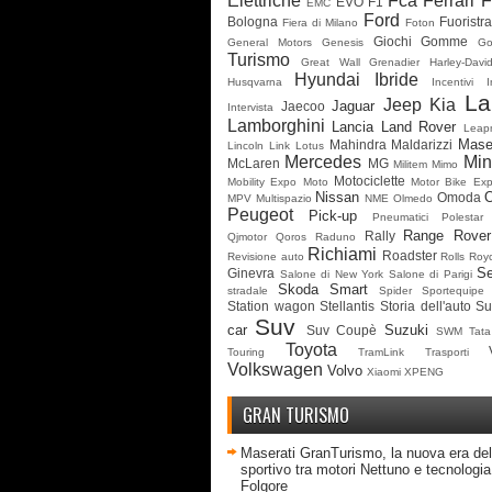
Elettriche
Fca
Ferrari
F
EVO
F1
EMC
Ford
Bologna
Fuoristr
Fiera di Milano
Foton
Giochi
Gomme
General Motors
Genesis
G
Turismo
Great Wall
Grenadier
Harley-Davi
Hyundai
Ibride
Husqvarna
Incentivi
I
La
Jeep
Kia
Jaguar
Jaecoo
Intervista
Lamborghini
Lancia
Land Rover
Leap
Mase
Mahindra
Maldarizzi
Lincoln
Link
Lotus
Mercedes
Min
McLaren
MG
Militem
Mimo
Motociclette
Mobility Expo
Moto
Motor Bike Ex
Nissan
Omoda
MPV
Multispazio
NME
Olmedo
Peugeot
Pick-up
Pneumatici
Polestar
Range Rover
Rally
Qjmotor
Qoros
Raduno
Richiami
Roadster
Revisione auto
Rolls Roy
Se
Ginevra
Salone di New York
Salone di Parigi
Skoda
Smart
stradale
Spider
Sportequipe
Station wagon
Stellantis
Storia dell'auto
Su
Suv
car
Suzuki
Suv Coupè
SWM
Tata
Toyota
Touring
TramLink
Trasporti
Volkswagen
Volvo
Xiaomi
XPENG
GRAN TURISMO
Maserati GranTurismo, la nuova era del
sportivo tra motori Nettuno e tecnologia 
Folgore