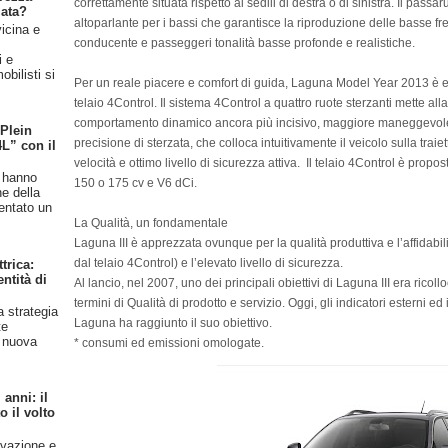
correttamente situata rispetto ai sedili di destra o di sinistra. Il passa
iata?
altoparlante per i bassi che garantisce la riproduzione delle basse fr
vicina e
conducente e passeggeri tonalità basse profonde e realistiche.
l
i e
bilisti si
Per un reale piacere e comfort di guida, Laguna Model Year 2013 è eq
telaio 4Control. Il sistema 4Control a quattro ruote sterzanti mette alla 
comportamento dinamico ancora più incisivo, maggiore maneggevole
 Plein
precisione di sterzata, che colloca intuitivamente il veicolo sulla trai
4L” con il
velocità e ottimo livello di sicurezza attiva. Il telaio 4Control è prop
n hanno
150 o 175 cv e V6 dCi.
ne della
entato un
La Qualità, un fondamentale
Laguna III è apprezzata ovunque per la qualità produttiva e l’affidabi
dal telaio 4Control) e l’elevato livello di sicurezza.
trica:
ntità di
Al lancio, nel 2007, uno dei principali obiettivi di Laguna III era ricollo
termini di Qualità di prodotto e servizio. Oggi, gli indicatori esterni 
a strategia
Laguna ha raggiunto il suo obiettivo.
te
a nuova
* consumi ed emissioni omologate.
anni: il
 il volto
ovazione e