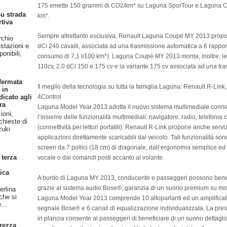
175 emette 150 grammi di CO2/km* su Laguna SporTour e Laguna Co
u strada
km*.
rtiva
Sempre altrettanto esclusiva, Renault Laguna Coupé MY 2013 propo
rchio
stazioni e
dCi 240 cavalli, associata ad una trasmissione automatica a 6 rappo
onibili,
consumo di 7,1 l/100 km*). Laguna Coupé MY 2013 monta, inoltre, le
110cv, 2.0 dCi 150 e 175 cv e la variante 175 cv associata ad una tra
fermata
Il meglio della tecnologia su tutta la famiglia Laguna: Renault R-Lin
 in
4Control
dicato agli
ra
Laguna Model Year 2013 adotta il nuovo sistema multimediale conn
ioni,
l’insieme delle funzionalità multimediali: navigatore, radio, telefoni
chieste di
(connettività per lettori portatili). Renault R-Link propone anche servi
zuki
applicazioni direttamente scaricabili dal veicolo. Tali funzionalità 
screen da 7 pollici (18 cm) di diagonale, dall’ergonomia semplice ed
 terza
vocale o dai comandi posti accanto al volante.
ica
A bordo di Laguna MY 2013, conducente e passeggeri possono benefi
grazie al sistema audio Bose®, garanzia di un suono premium su mis
erlina
 che si
Laguna Model Year 2013 comprende 10 altoparlanti ed un amplificator
...
segnale Bose® e 6 canali di equalizzazione individualizzata. La pres
in plancia consente ai passeggeri di beneficiare di un suono dettagl
rezza