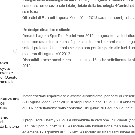
connesso, un eccezionale telaio, dotato della tecnologia 4Control e
su misura.
Gli ordini di Renault Laguna Model Year 2013 saranno aperti, in Itali
Un design dinamico e attuale
Renault Laguna SporTour Model Year 2013 inaugura nuove luci diur
notte, con una minore intensità, per sottolineare il dinamismo di La
serie, i proiettori fendinebbia scompaiono per far spazio alle luci di
moderno di Laguna MY 2013.
Disponibili anche nuovi cerchi in alluminio 16’’, che sottolineano la
prova
2013.
oyota
lavoro e
so. Questo
merciale,
Motorizzazioni risparmiose e attente all’ambiente, per costi di esercizi
 nuova era
Su Laguna Model Year 2013, il propulsore diesel 1.5 dCi 110 abbassa
ori
rica
di CO2 perfettamente sotto controllo: 109 g/km* su Laguna Coupé e
rismo
Il propulsore Energy 2.0 dCi è disponibile in versione 150 cavalli (co
ndi
Laguna SporTour MY 2013. Associato alla trasmissione manuale a 6 r
o la storia
ed emette 120 grammi di CO2/km*. Associato ad una trasmissione auto