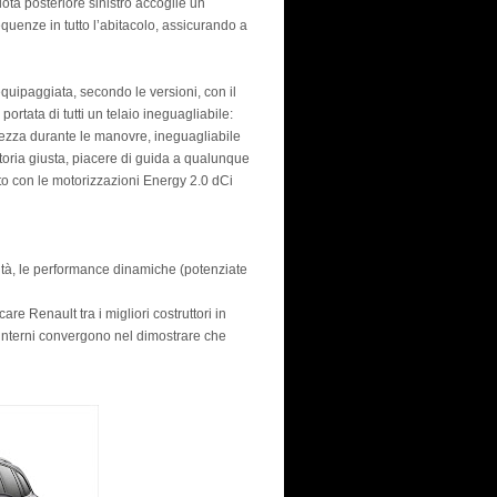
ruota posteriore sinistro accoglie un
equenze in tutto l’abitacolo, assicurando a
uipaggiata, secondo le versioni, con il
portata di tutti un telaio ineguagliabile:
zza durante le manovre, ineguagliabile
ettoria giusta, piacere di guida a qualunque
osto con le motorizzazioni Energy 2.0 dCi
lità, le performance dinamiche (potenziate
care Renault tra i migliori costruttori in
ed interni convergono nel dimostrare che