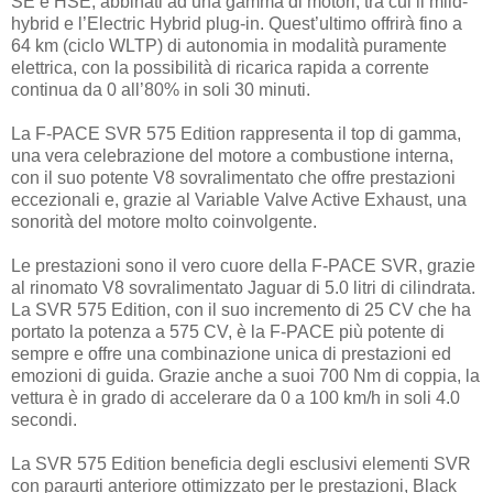
SE e HSE, abbinati ad una gamma di motori, tra cui il mild-
hybrid e l’Electric Hybrid plug-in. Quest’ultimo offrirà fino a
64 km (ciclo WLTP) di autonomia in modalità puramente
elettrica, con la possibilità di ricarica rapida a corrente
continua da 0 all’80% in soli 30 minuti.
La F-PACE SVR 575 Edition rappresenta il top di gamma,
una vera celebrazione del motore a combustione interna,
con il suo potente V8 sovralimentato che offre prestazioni
eccezionali e, grazie al Variable Valve Active Exhaust, una
sonorità del motore molto coinvolgente.
Le prestazioni sono il vero cuore della F-PACE SVR, grazie
al rinomato V8 sovralimentato Jaguar di 5.0 litri di cilindrata.
La SVR 575 Edition, con il suo incremento di 25 CV che ha
portato la potenza a 575 CV, è la F-PACE più potente di
sempre e offre una combinazione unica di prestazioni ed
emozioni di guida. Grazie anche a suoi 700 Nm di coppia, la
vettura è in grado di accelerare da 0 a 100 km/h in soli 4.0
secondi.
La SVR 575 Edition beneficia degli esclusivi elementi SVR
con paraurti anteriore ottimizzato per le prestazioni, Black