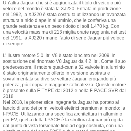
Un’altra Jaguar che si è aggiudicata il titolo di veicolo più
veloce del mondo è stata la XJ220. Entrata in produzione
nel 1992, la XJ220 è stata costruita utilizzando un’avanzata
struttura a nido d’ape in alluminio, che le conferiva una
grande resistenza e un peso ridotto di soli 1.470 kg. Con
una velocità massima di 213 miglia orarie raggiunta nei test
del 1991, la XJ220 rimane l’auto di serie Jaguar più veloce
di sempre.
L’illustre motore 5.0 litri V8 è stato lanciato nel 2009, in
sostituzione del rinomato V8 Jaguar da 4,2 litri. Come il suo
predecessore, il motore quad-cam a 32 valvole in alluminio
è stato originariamente offerto in versione aspirata e
sovralimentata su diverse vetture Jaguar, erogando più
potenza, più coppia e maggiore raffinatezza. Questo motore
è presente sulla F-TYPE dal 2012 e nella F-PACE SVR dal
2018.
Nel 2018, la pioneristica ingegneria Jaguar ha portato al
lancio di uno dei primi veicoli elettrici premium al mondo: la
I-PACE. Utilizzando una specifica architettura in alluminio
per EV, quella della I-PACE è la struttura Jaguar più rigida
dal punto di vista torsionale fino ad oggi costruita, con una