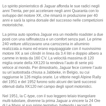
Lo spirito pionieristico di Jaguar affonda le sue radici negli
anni Trenta, per poi accelerare negli anni Quaranta con lo
sviluppo del motore XK, che rimarrà in produzione per 40
anni e sarà la spina dorsale del successo nelle competizioni
motoristiche.
La prima auto sportiva Jaguar era un modello roadster a due
posti con una raffinatezza e un comfort senza pari. Le prime
240 vetture utilizzavano una carrozzeria in alluminio
realizzata a mano ed erano equipaggiate con il nuovissimo
motore XK a sei cilindri in linea da 3.4 litri e doppio albero a
camme in testa da 160 CV. La velocità massima di 120
miglia orarie della XK120 la rendeva l’auto di serie più
veloce al mondo. Per dimostrarlo, Jaguar fece correre l’auto
su un’autostrada chiusa a Jabbeke, in Belgio, su cui
raggiunse le 126 miglia orarie. Le vittorie negli Alpine Rally
del 1951 e del 1952 furono solo alcuni dei tanti successi
ottenuti dalla XK120 nel campo degli sport motoristici.
Nel 1951, la C-type, con il suo leggero telaio triangolare
multi-tubolare, divenne la prima Jaguar a vincere la 24 Ore
di Le Mans al suo primo tentativo, battendo i record di