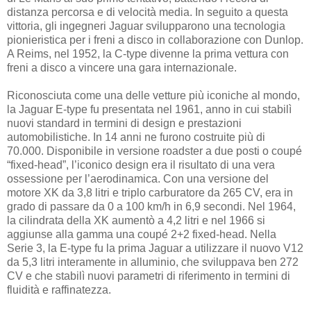
distanza percorsa e di velocità media. In seguito a questa
vittoria, gli ingegneri Jaguar svilupparono una tecnologia
pionieristica per i freni a disco in collaborazione con Dunlop.
A Reims, nel 1952, la C-type divenne la prima vettura con
freni a disco a vincere una gara internazionale.
Riconosciuta come una delle vetture più iconiche al mondo,
la Jaguar E-type fu presentata nel 1961, anno in cui stabilì
nuovi standard in termini di design e prestazioni
automobilistiche. In 14 anni ne furono costruite più di
70.000. Disponibile in versione roadster a due posti o coupé
“fixed-head”, l’iconico design era il risultato di una vera
ossessione per l’aerodinamica. Con una versione del
motore XK da 3,8 litri e triplo carburatore da 265 CV, era in
grado di passare da 0 a 100 km/h in 6,9 secondi. Nel 1964,
la cilindrata della XK aumentò a 4,2 litri e nel 1966 si
aggiunse alla gamma una coupé 2+2 fixed-head. Nella
Serie 3, la E-type fu la prima Jaguar a utilizzare il nuovo V12
da 5,3 litri interamente in alluminio, che sviluppava ben 272
CV e che stabilì nuovi parametri di riferimento in termini di
fluidità e raffinatezza.