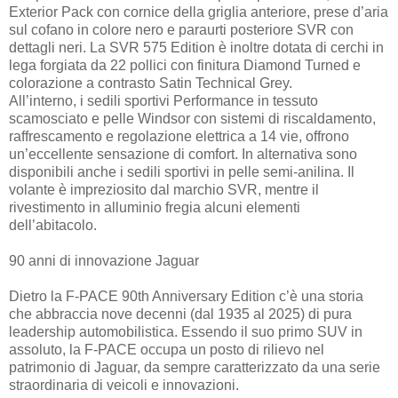
Exterior Pack con cornice della griglia anteriore, prese d’aria
sul cofano in colore nero e paraurti posteriore SVR con
dettagli neri. La SVR 575 Edition è inoltre dotata di cerchi in
lega forgiata da 22 pollici con finitura Diamond Turned e
colorazione a contrasto Satin Technical Grey.
All’interno, i sedili sportivi Performance in tessuto
scamosciato e pelle Windsor con sistemi di riscaldamento,
raffrescamento e regolazione elettrica a 14 vie, offrono
un’eccellente sensazione di comfort. In alternativa sono
disponibili anche i sedili sportivi in pelle semi-anilina. Il
volante è impreziosito dal marchio SVR, mentre il
rivestimento in alluminio fregia alcuni elementi
dell’abitacolo.
90 anni di innovazione Jaguar
Dietro la F-PACE 90th Anniversary Edition c’è una storia
che abbraccia nove decenni (dal 1935 al 2025) di pura
leadership automobilistica. Essendo il suo primo SUV in
assoluto, la F-PACE occupa un posto di rilievo nel
patrimonio di Jaguar, da sempre caratterizzato da una serie
straordinaria di veicoli e innovazioni.