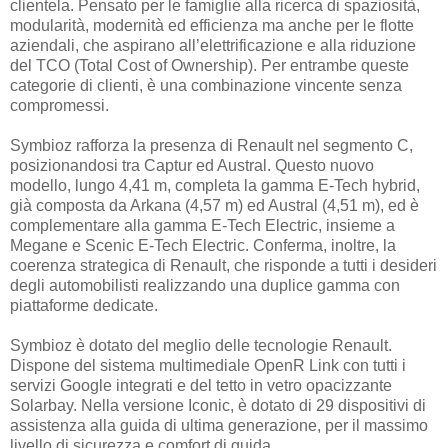
clientela. Pensato per le famiglie alla ricerca di spaziosità,
modularità, modernità ed efficienza ma anche per le flotte
aziendali, che aspirano all’elettrificazione e alla riduzione
del TCO (Total Cost of Ownership). Per entrambe queste
categorie di clienti, è una combinazione vincente senza
compromessi.
Symbioz rafforza la presenza di Renault nel segmento C,
posizionandosi tra Captur ed Austral. Questo nuovo
modello, lungo 4,41 m, completa la gamma E-Tech hybrid,
già composta da Arkana (4,57 m) ed Austral (4,51 m), ed è
complementare alla gamma E-Tech Electric, insieme a
Megane e Scenic E-Tech Electric. Conferma, inoltre, la
coerenza strategica di Renault, che risponde a tutti i desideri
degli automobilisti realizzando una duplice gamma con
piattaforme dedicate.
Symbioz è dotato del meglio delle tecnologie Renault.
Dispone del sistema multimediale OpenR Link con tutti i
servizi Google integrati e del tetto in vetro opacizzante
Solarbay. Nella versione Iconic, è dotato di 29 dispositivi di
assistenza alla guida di ultima generazione, per il massimo
livello di sicurezza e comfort di guida.