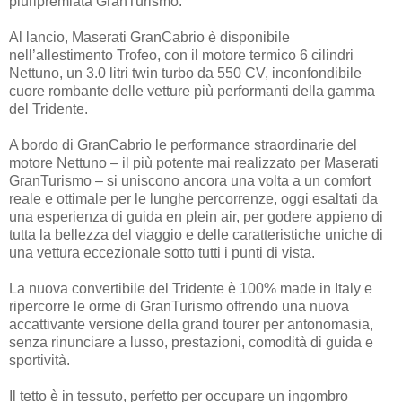
pluripremiata GranTurismo.
Al lancio, Maserati GranCabrio è disponibile
nell’allestimento Trofeo, con il motore termico 6 cilindri
Nettuno, un 3.0 litri twin turbo da 550 CV, inconfondibile
cuore rombante delle vetture più performanti della gamma
del Tridente.
A bordo di GranCabrio le performance straordinarie del
motore Nettuno – il più potente mai realizzato per Maserati
GranTurismo – si uniscono ancora una volta a un comfort
reale e ottimale per le lunghe percorrenze, oggi esaltati da
una esperienza di guida en plein air, per godere appieno di
tutta la bellezza del viaggio e delle caratteristiche uniche di
una vettura eccezionale sotto tutti i punti di vista.
La nuova convertibile del Tridente è 100% made in Italy e
ripercorre le orme di GranTurismo offrendo una nuova
accattivante versione della grand tourer per antonomasia,
senza rinunciare a lusso, prestazioni, comodità di guida e
sportività.
Il tetto è in tessuto, perfetto per occupare un ingombro