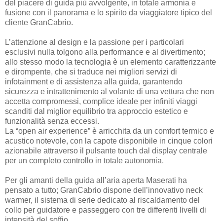
del piacere di guida più avvolgente, in totale armonia e
fusione con il panorama e lo spirito da viaggiatore tipico del
cliente GranCabrio.
L’attenzione al design e la passione per i particolari
esclusivi nulla tolgono alla performance e al divertimento;
allo stesso modo la tecnologia è un elemento caratterizzante
e dirompente, che si traduce nei migliori servizi di
infotainment e di assistenza alla guida, garantendo
sicurezza e intrattenimento al volante di una vettura che non
accetta compromessi, complice ideale per infiniti viaggi
scanditi dal miglior equilibrio tra approccio estetico e
funzionalità senza eccessi.
La “open air experience” è arricchita da un comfort termico e
acustico notevole, con la capote disponibile in cinque colori
azionabile attraverso il pulsante touch dal display centrale
per un completo controllo in totale autonomia.
Per gli amanti della guida all’aria aperta Maserati ha
pensato a tutto; GranCabrio dispone dell’innovativo neck
warmer, il sistema di serie dedicato al riscaldamento del
collo per guidatore e passeggero con tre differenti livelli di
intensità del soffio.