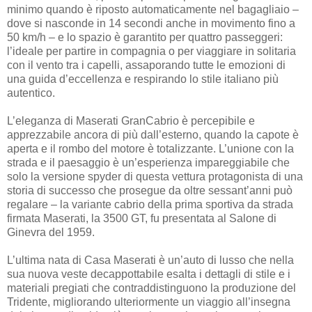
minimo quando è riposto automaticamente nel bagagliaio –
dove si nasconde in 14 secondi anche in movimento fino a
50 km/h – e lo spazio è garantito per quattro passeggeri:
l’ideale per partire in compagnia o per viaggiare in solitaria
con il vento tra i capelli, assaporando tutte le emozioni di
una guida d’eccellenza e respirando lo stile italiano più
autentico.
L’eleganza di Maserati GranCabrio è percepibile e
apprezzabile ancora di più dall’esterno, quando la capote è
aperta e il rombo del motore è totalizzante. L’unione con la
strada e il paesaggio è un’esperienza impareggiabile che
solo la versione spyder di questa vettura protagonista di una
storia di successo che prosegue da oltre sessant’anni può
regalare – la variante cabrio della prima sportiva da strada
firmata Maserati, la 3500 GT, fu presentata al Salone di
Ginevra del 1959.
L’ultima nata di Casa Maserati è un’auto di lusso che nella
sua nuova veste decappottabile esalta i dettagli di stile e i
materiali pregiati che contraddistinguono la produzione del
Tridente, migliorando ulteriormente un viaggio all’insegna