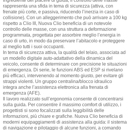
Ingrediente del piacere di guida, il controllo delle masse
rappresenta una sfida in tema di sicurezza (attiva, con
frenate più corte, e passiva, riducendo l’inerzia in caso di
collisione). Con un alleggerimento che può arrivare a 100 kg
rispetto a Clio III, Nuova Clio beneficia di un notevole
controllo delle masse, con una struttura a deformazione
programmata, progettata per assorbire meglio l’energia in
caso di urto, in modo da preservare l’abitacolo e proteggere
al meglio tutti i suoi occupanti.
In tema di sicurezza attiva, la qualità del telaio, associata ad
un modello digitale auto-adattativo della dinamica del
veicolo, consente di determinare con precisione le situazioni
di emergenza. Di serie, le funzioni ABS ed ESP si rivelano
più efficaci, intervenendo al momento giusto, per evitare gli
strappi violenti. Un gruppo centralina/blocco idraulico
integra anche l’assistenza elettronica alla frenata di
emergenza (AFE).
Il lavoro realizzato sull’ergonomia consente di concentrarsi
sulla guida. Per consentire il massimo comfort di utilizzo, i
progettisti si sono focalizzati sulla leggibilità delle
informazioni, più chiare e grafiche. Nuova Clio beneficia di
moderni equipaggiamenti di assistenza alla guida: il sistema
di navigazione e pilotaggio di alcune funzioni, a comando