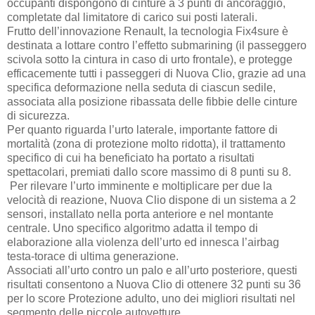
occupanti dispongono di cinture a 3 punti di ancoraggio,
completate dal limitatore di carico sui posti laterali.
Frutto dell’innovazione Renault, la tecnologia Fix4sure è
destinata a lottare contro l’effetto submarining (il passeggero
scivola sotto la cintura in caso di urto frontale), e protegge
efficacemente tutti i passeggeri di Nuova Clio, grazie ad una
specifica deformazione nella seduta di ciascun sedile,
associata alla posizione ribassata delle fibbie delle cinture
di sicurezza.
Per quanto riguarda l’urto laterale, importante fattore di
mortalità (zona di protezione molto ridotta), il trattamento
specifico di cui ha beneficiato ha portato a risultati
spettacolari, premiati dallo score massimo di 8 punti su 8.
Per rilevare l’urto imminente e moltiplicare per due la
velocità di reazione, Nuova Clio dispone di un sistema a 2
sensori, installato nella porta anteriore e nel montante
centrale. Uno specifico algoritmo adatta il tempo di
elaborazione alla violenza dell’urto ed innesca l’airbag
testa-torace di ultima generazione.
Associati all’urto contro un palo e all’urto posteriore, questi
risultati consentono a Nuova Clio di ottenere 32 punti su 36
per lo score Protezione adulto, uno dei migliori risultati nel
segmento delle piccole autovetture.