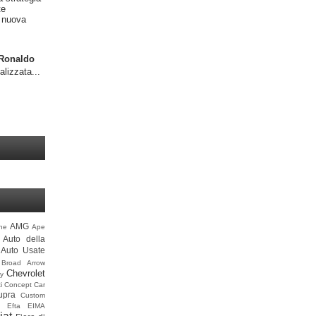
te
a nuova
o Ronaldo
alizzata...
AMG
ine
Ape
Auto della
Auto Usate
Broad Arrow
Chevrolet
y
i
Concept Car
upra
Custom
Efta
EIMA