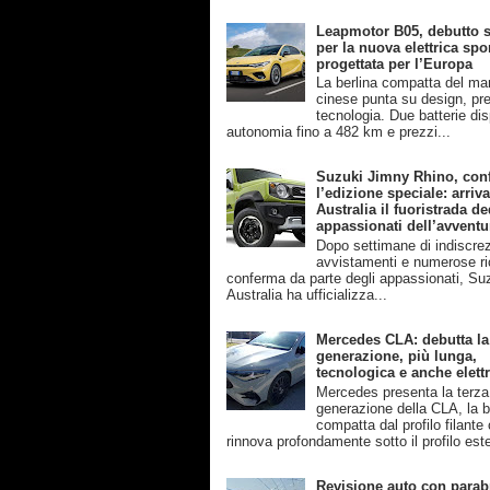
Leapmotor B05, debutto s
per la nuova elettrica spo
progettata per l’Europa
La berlina compatta del ma
cinese punta su design, pre
tecnologia. Due batterie disp
autonomia fino a 482 km e prezzi...
Suzuki Jimny Rhino, con
l’edizione speciale: arriva
Australia il fuoristrada de
appassionati dell’avventu
Dopo settimane di indiscrez
avvistamenti e numerose ri
conferma da parte degli appassionati, Su
Australia ha ufficializza...
Mercedes CLA: debutta la
generazione, più lunga,
tecnologica e anche elettr
Mercedes presenta la terza
generazione della CLA, la b
compatta dal profilo filante
rinnova profondamente sotto il profilo este
Revisione auto con parab