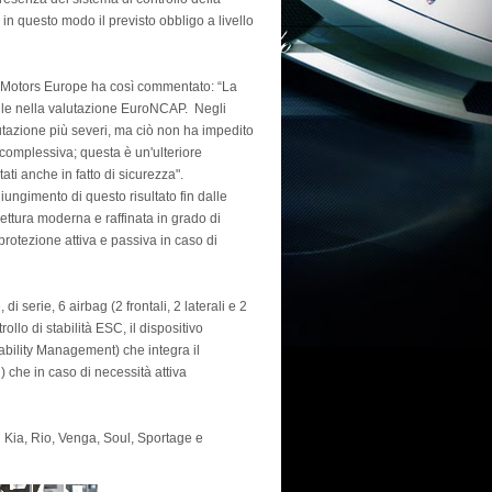
o in questo modo il previsto obbligo a livello
 Motors Europe ha così commentato: “La
telle nella valutazione EuroNCAP. Negli
valutazione più severi, ma ciò non ha impedito
omplessiva; questa è un'ulteriore
ati anche in fatto di sicurezza".
giungimento di questo risultato fin dalle
ettura moderna e raffinata in grado di
i protezione attiva e passiva in caso di
serie, 6 airbag (2 frontali, 2 laterali e 2
ollo di stabilità ESC, il dispositivo
tability Management) che integra il
 che in caso di necessità attiva
li Kia, Rio, Venga, Soul, Sportage e