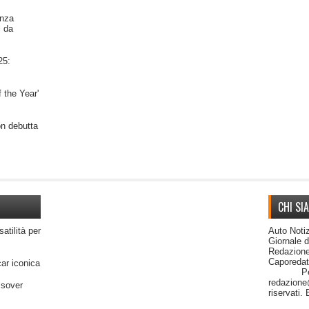
nza
i da
25:
 the Year'
on debutta
CHI SI
satilità per
Auto Notiz
Giornale 
Redazione
Capor
car iconica
Per cont
redazione@
ssover
riservati.