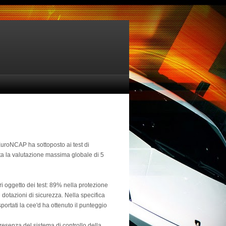
EuroNCAP ha sottoposto ai test di
ita la valutazione massima globale di 5
ori oggetto dei test: 89% nella protezione
dotazioni di sicurezza. Nella specifica
ortati la cee'd ha ottenuto il punteggio
esenza del sistema di controllo della