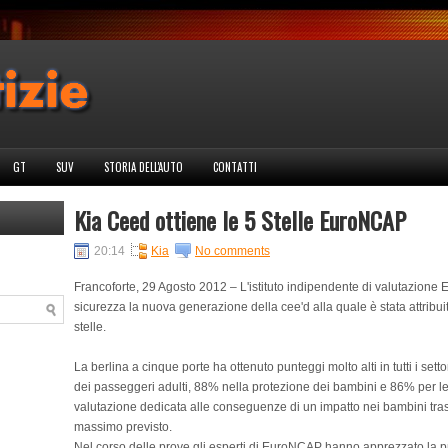
GT
SUV
STORIA DELL'AUTO
CONTATTI
Kia Ceed ottiene le 5 Stelle EuroNCAP
20:14
Kia
No comments
Francoforte, 29 Agosto 2012 – L'istituto indipendente di valutazione 
sicurezza la nuova generazione della cee'd alla quale è stata attribu
stelle.
La berlina a cinque porte ha ottenuto punteggi molto alti in tutti i sett
dei passeggeri adulti, 88% nella protezione dei bambini e 86% per le 
valutazione dedicata alle conseguenze di un impatto nei bambini trasp
massimo previsto.
Nel corso delle prove gli esperti di EuroNCAP hanno apprezzato la pr