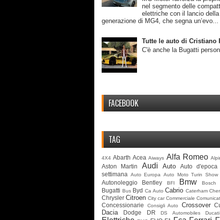
nel segmento delle compat
elettriche con il lancio dell
generazione di MG4, che segna un’evo...
Tutte le auto di Cristian
C'è anche la Bugatti person
FACEBOOK
TAG
Alfa Romeo
Abarth
Acea
4X4
Aiways
Alp
Audi
Auto
Aston Martin
Auto d'epoca
settimana
Auto Europa
Auto Moto Turin Show
Bmw
Autonoleggio
Bentley
BFI
Bosch
Cabrio
Bugatti
Byd
Bus
Ca Auto
Caterham
Cher
Citroen
Chrysler
City car
Commerciale
Comunicat
Crossover
Concessionarie
C
Consigli Auto
Dacia
Dodge
DR
DS Automobiles
Ducati