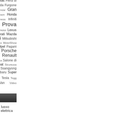
iat
Fiera di
ada
Furgone
Gran
onow
Honda
dson
Infiniti
neos
 Prova
Lexus
motor
rati
Mazda
i
Mitsubishi
po
MotorShow
Opel
Pagani
Porsche
Renault
Salone di
ce
at
Sicurezza
Ssangyong
Super
baru
Tesla
Togg
Van
Video
 lusso
elettrica