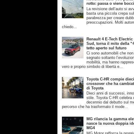
rotto: passa o viene bocc
La revisione dell’auto si av
basta una piccola crepa su
parabrezza per creare dubb
preoccupazioni. Molti automo
chiedo...
Renault 4 E-Tech Electric
Sud, torna il mito della “
tetto aperto sul futuro
Ci sono automobili che no
segnato soltanto l’evoluzio
mobilità, ma hanno rappres
vero e proprio simbolo di libertà e...
Toyota C-HR compie dieci 
crossover che ha cambiato
di Toyota
Dieci anni di successi, inn
stile. Toyota C-HR celebra 
decennio dal debutto sul m
percorso che ha trasformato il mode...
MG rilancia la gamma elet
nasce la nuova doppia ide
MG4
MG Motor rafforza la propri