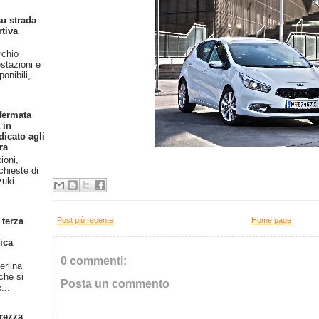
u strada
rtiva
rchio
stazioni e
onibili,
fermata
 in
dicato agli
ra
ioni,
chieste di
zuki
Post più recente
Home page
 terza
ica
0 commenti:
erlina
 che si
Posta un commento
...
rezza