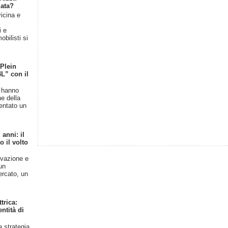
iata?
vicina e
l
i e
bilisti si
 Plein
4L” con il
n hanno
ne della
entato un
anni: il
 il volto
ovazione e
un
ercato, un
trica:
ntità di
a strategia