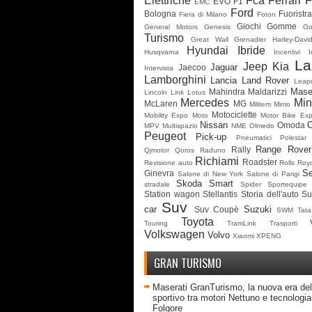
Elettriche
Fca
Ferrari
F
EVO
F1
EMC
Ford
Bologna
Fuoristr
Fiera di Milano
Foton
Giochi
Gomme
General Motors
Genesis
G
Turismo
Great Wall
Grenadier
Harley-Davi
Hyundai
Ibride
Husqvarna
Incentivi
I
La
Jeep
Kia
Jaguar
Jaecoo
Intervista
Lamborghini
Lancia
Land Rover
Leap
Mase
Mahindra
Maldarizzi
Lincoln
Link
Lotus
Mercedes
Min
McLaren
MG
Militem
Mimo
Motociclette
Mobility Expo
Moto
Motor Bike Ex
Nissan
Omoda
MPV
Multispazio
NME
Olmedo
Peugeot
Pick-up
Pneumatici
Polestar
Range Rover
Rally
Qjmotor
Qoros
Raduno
Richiami
Roadster
Revisione auto
Rolls Roy
Se
Ginevra
Salone di New York
Salone di Parigi
Skoda
Smart
stradale
Spider
Sportequipe
Station wagon
Stellantis
Storia dell'auto
Su
Suv
car
Suzuki
Suv Coupè
SWM
Tata
Toyota
Touring
TramLink
Trasporti
Volkswagen
Volvo
Xiaomi
XPENG
GRAN TURISMO
Maserati GranTurismo, la nuova era del
sportivo tra motori Nettuno e tecnologia 
Folgore