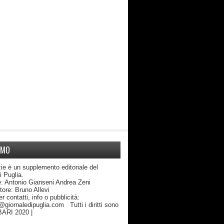
AMO
ie è un supplemento editoriale del
di Puglia.
: Antonio Gianseni Andrea Zeni
edattore: Bruno Allevi
atti, info o pubblicità:
giornaledipuglia.com Tutti i diritti sono
 BARI 2020 |