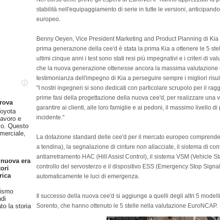
stabilità nell'equipaggiamento di serie in tutte le versioni, anticipand
europeo.
Benny Oeyen, Vice President Marketing and Product Planning di Kia
prima generazione della cee'd è stata la prima Kia a ottenere le 5 s
ultimi cinque anni i test sono stati resi più impegnativi e i criteri di 
che la nuova generazione ottenesse ancora la massima valutazione c
testimonianza dell'impegno di Kia a perseguire sempre i migliori risult
"I nostri ingegneri si sono dedicati con particolare scrupolo per il rag
prime fasi della progettazione della nuova cee'd, per realizzare una v
prova
garantire ai clienti, alle loro famiglie e ai pedoni, il massimo livello d
oyota
incidente."
lavoro e
so. Questo
merciale,
La dotazione standard delle cee'd per il mercato europeo comprende, di 
a tendina), la segnalazione di cinture non allacciate, il sistema di contr
antiarretramento HAC (Hill Assist Control), il sistema VSM (Vehicle S
 nuova era
controllo del servosterzo e il dispositivo ESS (Emergency Stop Signal)
ori
rica
automaticamente le luci di emergenza.
rismo
Il successo della nuova cee'd si aggiunge a quelli degli altri 5 model
ndi
Sorento, che hanno ottenuto le 5 stelle nella valutazione EuroNCAP.
o la storia