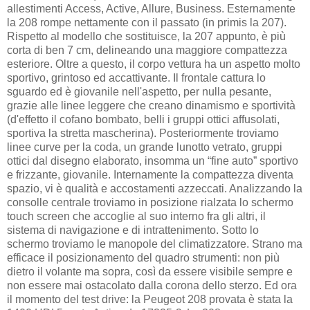
allestimenti Access, Active, Allure, Business. Esternamente
la 208 rompe nettamente con il passato (in primis la 207).
Rispetto al modello che sostituisce, la 207 appunto, è più
corta di ben 7 cm, delineando una maggiore compattezza
esteriore. Oltre a questo, il corpo vettura ha un aspetto molto
sportivo, grintoso ed accattivante. Il frontale cattura lo
sguardo ed è giovanile nell'aspetto, per nulla pesante,
grazie alle linee leggere che creano dinamismo e sportività
(d'effetto il cofano bombato, belli i gruppi ottici affusolati,
sportiva la stretta mascherina). Posteriormente troviamo
linee curve per la coda, un grande lunotto vetrato, gruppi
ottici dal disegno elaborato, insomma un “fine auto” sportivo
e frizzante, giovanile. Internamente la compattezza diventa
spazio, vi è qualità e accostamenti azzeccati. Analizzando la
consolle centrale troviamo in posizione rialzata lo schermo
touch screen che accoglie al suo interno fra gli altri, il
sistema di navigazione e di intrattenimento. Sotto lo
schermo troviamo le manopole del climatizzatore. Strano ma
efficace il posizionamento del quadro strumenti: non più
dietro il volante ma sopra, così da essere visibile sempre e
non essere mai ostacolato dalla corona dello sterzo. Ed ora
il momento del test drive: la Peugeot 208 provata è stata la