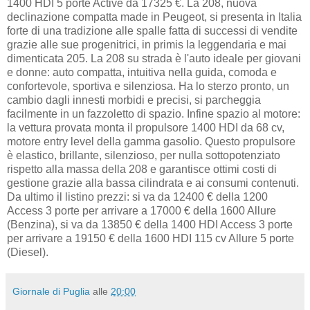
1400 HDI 5 porte Active da 17325 €. La 208, nuova
declinazione compatta made in Peugeot, si presenta in Italia
forte di una tradizione alle spalle fatta di successi di vendite
grazie alle sue progenitrici, in primis la leggendaria e mai
dimenticata 205. La 208 su strada è l'auto ideale per giovani
e donne: auto compatta, intuitiva nella guida, comoda e
confortevole, sportiva e silenziosa. Ha lo sterzo pronto, un
cambio dagli innesti morbidi e precisi, si parcheggia
facilmente in un fazzoletto di spazio. Infine spazio al motore:
la vettura provata monta il propulsore 1400 HDI da 68 cv,
motore entry level della gamma gasolio. Questo propulsore
è elastico, brillante, silenzioso, per nulla sottopotenziato
rispetto alla massa della 208 e garantisce ottimi costi di
gestione grazie alla bassa cilindrata e ai consumi contenuti.
Da ultimo il listino prezzi: si va da 12400 € della 1200
Access 3 porte per arrivare a 17000 € della 1600 Allure
(Benzina), si va da 13850 € della 1400 HDI Access 3 porte
per arrivare a 19150 € della 1600 HDI 115 cv Allure 5 porte
(Diesel).
Giornale di Puglia
alle
20:00