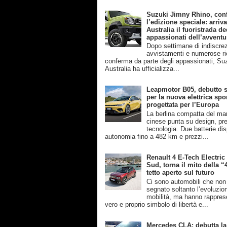
Suzuki Jimny Rhino, con
l’edizione speciale: arriva
Australia il fuoristrada de
appassionati dell’avventu
Dopo settimane di indiscrez
avvistamenti e numerose ri
conferma da parte degli appassionati, Su
Australia ha ufficializza...
Leapmotor B05, debutto s
per la nuova elettrica spo
progettata per l’Europa
La berlina compatta del ma
cinese punta su design, pre
tecnologia. Due batterie disp
autonomia fino a 482 km e prezzi...
Renault 4 E-Tech Electric
Sud, torna il mito della “
tetto aperto sul futuro
Ci sono automobili che no
segnato soltanto l’evoluzio
mobilità, ma hanno rappres
vero e proprio simbolo di libertà e...
Mercedes CLA: debutta la