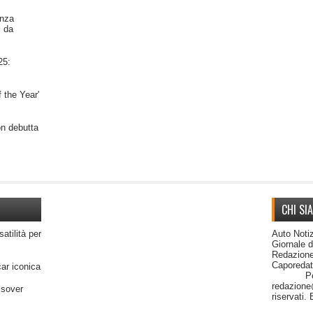
nza
i da
25:
 the Year'
on debutta
CHI SI
satilità per
Auto Notiz
Giornale 
Redazione
Capor
car iconica
Per cont
redazione@
ssover
riservati.