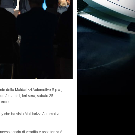
te della Maldarizzi Automotive S.p.a.,
rità e amici, ieri sera, sabato 25
Lecce.
rty che ha visto Maldarizzi Automotive
ncessionaria di vendita e assistenza è