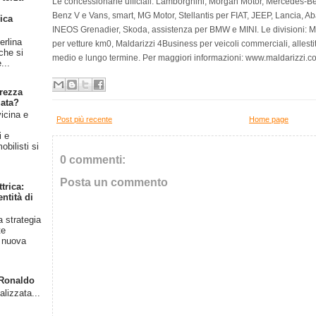
Le concessionarie ufficiali: Lamborghini, Morgan Motor, Mercedes-
Benz V e Vans, smart, MG Motor, Stellantis per FIAT, JEEP, Lancia, Ab
ica
INEOS Grenadier, Skoda, assistenza per BMW e MINI. Le divisioni: Mal
erlina
per vetture km0, Maldarizzi 4Business per veicoli commerciali, allestit
 che si
medio e lungo termine. Per maggiori informazioni: www.maldarizzi.c
...
rezza
iata?
vicina e
Post più recente
Home page
l
i e
bilisti si
0 commenti:
Posta un commento
trica:
ntità di
a strategia
te
a nuova
o Ronaldo
alizzata...