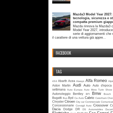
Mazda3 Model Year 2027:
tecnologia, sicurezza e st
compatta premium giapp
Mazda rinnova la Mazda3 c
Model Year 2027, introduc
serie di aggiornamenti che 
il carattere di una vettura già appre...
FACEBOOK
TAG
Alfa Romeo
Abarth
Acea
4X4
Aiways
Alp
Audi
Auto
Aston Martin
Auto d'epoca
settimana
Auto Europa
Auto Moto Turin Show
Bmw
Autonoleggio
Bentley
BFI
Bosch
Cabrio
Bugatti
Byd
Bus
Ca Auto
Caterham
Cher
Citroen
Chrysler
City car
Commerciale
Comunicat
Crossover
Concessionarie
C
Consigli Auto
Dacia
Dodge
DR
DS Automobiles
Ducati