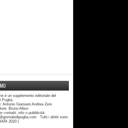
AMO
ie è un supplemento editoriale del
di Puglia.
: Antonio Gianseni Andrea Zeni
edattore: Bruno Allevi
atti, info o pubblicità:
giornaledipuglia.com Tutti i diritti sono
 BARI 2020 |