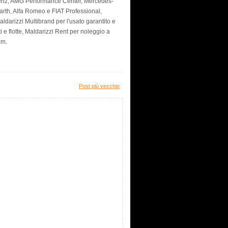
Benz, AMG Performance Center, Mercedes-
arth, Alfa Romeo e FIAT Professional,
darizzi Multibrand per l'usato garantito e
i e flotte, Maldarizzi Rent per noleggio a
om.
Post più vecchio