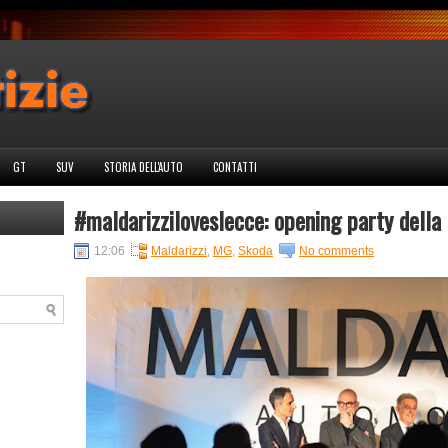
GT
SUV
STORIA DELL'AUTO
CONTATTI
#maldarizziloveslecce: opening party della
12:06
Maldarizzi
,
MG
,
Skoda
No comments