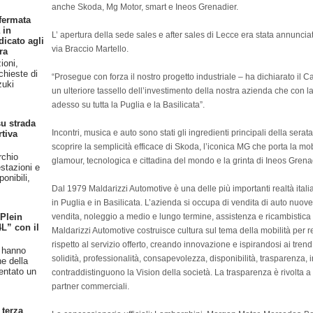
anche Skoda, Mg Motor, smart e Ineos Grenadier.
fermata
 in
L’ apertura della sede sales e after sales di Lecce era stata annunci
dicato agli
via Braccio Martello.
ra
ioni,
chieste di
“Prosegue con forza il nostro progetto industriale – ha dichiarato il 
zuki
un ulteriore tassello dell’investimento della nostra azienda che con 
adesso su tutta la Puglia e la Basilicata”.
u strada
Incontri, musica e auto sono stati gli ingredienti principali della ser
rtiva
scoprire la semplicità efficace di Skoda, l’iconica MG che porta la mobi
rchio
glamour, tecnologica e cittadina del mondo e la grinta di Ineos Grena
stazioni e
onibili,
Dal 1979 Maldarizzi Automotive è una delle più importanti realtà ital
in Puglia e in Basilicata. L’azienda si occupa di vendita di auto nuove
vendita, noleggio a medio e lungo termine, assistenza e ricambistica d
 Plein
4L” con il
Maldarizzi Automotive costruisce cultura sul tema della mobilità per
rispetto al servizio offerto, creando innovazione e ispirandosi ai tren
n hanno
solidità, professionalità, consapevolezza, disponibilità, trasparenza
ne della
entato un
contraddistinguono la Vision della società. La trasparenza è rivolta a tutt
partner commerciali.
 terza