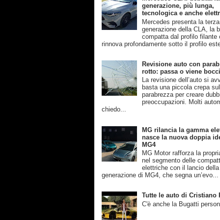
generazione, più lunga,
tecnologica e anche elettr
Mercedes presenta la terza
generazione della CLA, la b
compatta dal profilo filante
rinnova profondamente sotto il profilo este
Revisione auto con parab
rotto: passa o viene bocc
La revisione dell’auto si av
basta una piccola crepa su
parabrezza per creare dubb
preoccupazioni. Molti automo
chiedo...
MG rilancia la gamma elet
nasce la nuova doppia ide
MG4
MG Motor rafforza la propri
nel segmento delle compat
elettriche con il lancio dell
generazione di MG4, che segna un’evo...
Tutte le auto di Cristian
C'è anche la Bugatti person