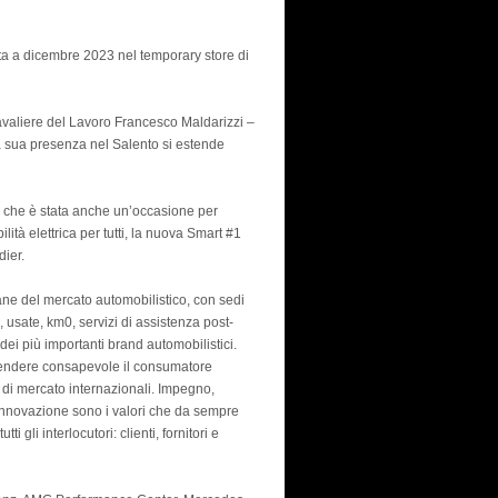
ata a dicembre 2023 nel temporary store di
Cavaliere del Lavoro Francesco Maldarizzi –
la sua presenza nel Salento si estende
ata che è stata anche un’occasione per
lità elettrica per tutti, la nuova Smart #1
dier.
iane del mercato automobilistico, con sedi
, usate, km0, servizi di assistenza post-
ei più importanti brand automobilistici.
 rendere consapevole il consumatore
d di mercato internazionali. Impegno,
, innovazione sono i valori che da sempre
i gli interlocutori: clienti, fornitori e