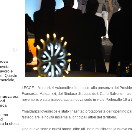
prova
oyota
lavoro e
so. Questo
merciale,
LECCE – Maldarizzi Automotive è a Lecce: alla presenza del Presiden
Francesco Maldarizzi, del Sindaco di Lecce dott. Carlo Salvemini, auto
 nuova era
novembre, è stata inaugurata la nuova sede in viale Portogallo 16 a 
ori
rica
#maldarizziloveslecce è stato l’hashtag protagonista dell’opening pa
rismo
festeggiare le novità insieme ai principali attori del territorio.
ndi
o la storia
Una nuova sede e nuovi brand: oltre all’usato multibrand la nuova co