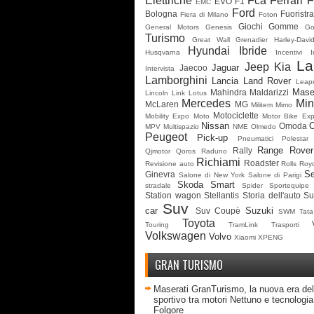
Elettriche
Fca
Ferrari
F
EVO
F1
EMC
Ford
Bologna
Fuoristr
Fiera di Milano
Foton
Giochi
Gomme
General Motors
Genesis
G
Turismo
Great Wall
Grenadier
Harley-Davi
Hyundai
Ibride
Husqvarna
Incentivi
I
La
Jeep
Kia
Jaguar
Jaecoo
Intervista
Lamborghini
Lancia
Land Rover
Leap
Mase
Mahindra
Maldarizzi
Lincoln
Link
Lotus
Mercedes
Min
McLaren
MG
Militem
Mimo
Motociclette
Mobility Expo
Moto
Motor Bike Ex
Nissan
Omoda
MPV
Multispazio
NME
Olmedo
Peugeot
Pick-up
Pneumatici
Polestar
Range Rover
Rally
Qjmotor
Qoros
Raduno
Richiami
Roadster
Revisione auto
Rolls Roy
Se
Ginevra
Salone di New York
Salone di Parigi
Skoda
Smart
stradale
Spider
Sportequipe
Station wagon
Stellantis
Storia dell'auto
Su
Suv
car
Suzuki
Suv Coupè
SWM
Tata
Toyota
Touring
TramLink
Trasporti
Volkswagen
Volvo
Xiaomi
XPENG
GRAN TURISMO
Maserati GranTurismo, la nuova era del
sportivo tra motori Nettuno e tecnologia 
Folgore