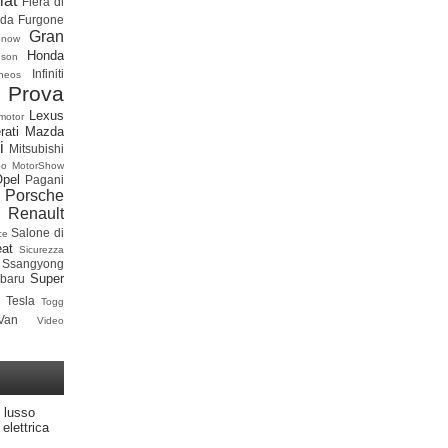
iat
Fiera di
ada
Furgone
Gran
onow
Honda
dson
Infiniti
neos
 Prova
Lexus
motor
rati
Mazda
i
Mitsubishi
po
MotorShow
Opel
Pagani
Porsche
Renault
Salone di
ce
at
Sicurezza
Ssangyong
Super
baru
Tesla
Togg
Van
Video
 lusso
elettrica