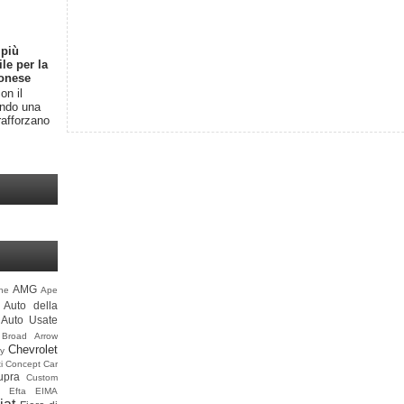
 più
ile per la
onese
on il
endo una
rafforzano
AMG
ine
Ape
Auto della
Auto Usate
Broad Arrow
Chevrolet
y
i
Concept Car
upra
Custom
Efta
EIMA