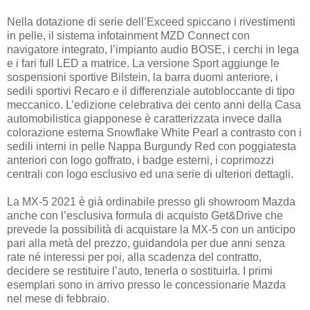
Nella dotazione di serie dell’Exceed spiccano i rivestimenti
in pelle, il sistema infotainment MZD Connect con
navigatore integrato, l’impianto audio BOSE, i cerchi in lega
e i fari full LED a matrice. La versione Sport aggiunge le
sospensioni sportive Bilstein, la barra duomi anteriore, i
sedili sportivi Recaro e il differenziale autobloccante di tipo
meccanico. L’edizione celebrativa dei cento anni della Casa
automobilistica giapponese è caratterizzata invece dalla
colorazione esterna Snowflake White Pearl a contrasto con i
sedili interni in pelle Nappa Burgundy Red con poggiatesta
anteriori con logo goffrato, i badge esterni, i coprimozzi
centrali con logo esclusivo ed una serie di ulteriori dettagli.
La MX-5 2021 è già ordinabile presso gli showroom Mazda
anche con l’esclusiva formula di acquisto Get&Drive che
prevede la possibilità di acquistare la MX-5 con un anticipo
pari alla metà del prezzo, guidandola per due anni senza
rate né interessi per poi, alla scadenza del contratto,
decidere se restituire l’auto, tenerla o sostituirla. I primi
esemplari sono in arrivo presso le concessionarie Mazda
nel mese di febbraio.