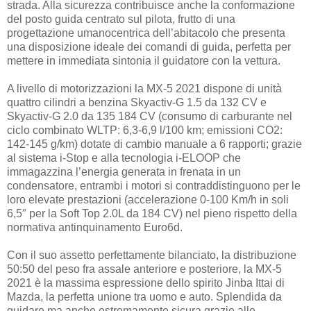
strada. Alla sicurezza contribuisce anche la conformazione
del posto guida centrato sul pilota, frutto di una
progettazione umanocentrica dell’abitacolo che presenta
una disposizione ideale dei comandi di guida, perfetta per
mettere in immediata sintonia il guidatore con la vettura.
A livello di motorizzazioni la MX-5 2021 dispone di unità
quattro cilindri a benzina Skyactiv-G 1.5 da 132 CV e
Skyactiv-G 2.0 da 135 184 CV (consumo di carburante nel
ciclo combinato WLTP: 6,3-6,9 l/100 km; emissioni CO2:
142-145 g/km) dotate di cambio manuale a 6 rapporti; grazie
al sistema i-Stop e alla tecnologia i-ELOOP che
immagazzina l’energia generata in frenata in un
condensatore, entrambi i motori si contraddistinguono per le
loro elevate prestazioni (accelerazione 0-100 Km/h in soli
6,5″ per la Soft Top 2.0L da 184 CV) nel pieno rispetto della
normativa antinquinamento Euro6d.
Con il suo assetto perfettamente bilanciato, la distribuzione
50:50 del peso fra assale anteriore e posteriore, la MX-5
2021 è la massima espressione dello spirito Jinba Ittai di
Mazda, la perfetta unione tra uomo e auto. Splendida da
guidare ma anche estremamente sicura grazie alle