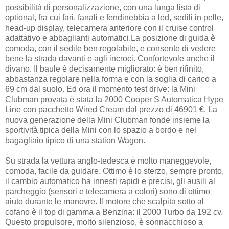
possibilità di personalizzazione, con una lunga lista di
optional, fra cui fari, fanali e fendinebbia a led, sedili in pelle,
head-up display, telecamera anteriore con il cruise control
adattativo e abbaglianti automatici.La posizione di guida è
comoda, con il sedile ben regolabile, e consente di vedere
bene la strada davanti e agli incroci. Confortevole anche il
divano. Il baule è decisamente migliorato: è ben rifinito,
abbastanza regolare nella forma e con la soglia di carico a
69 cm
dal suolo. Ed ora il momento test drive: la Mini
Clubman provata è stata la 2000 Cooper S Automatica Hype
Line con pacchetto Wired Cream dal prezzo di 46901 €. La
nuova generazione della Mini Clubman fonde insieme la
sportività tipica della Mini con lo spazio a bordo e nel
bagagliaio tipico di una station Wagon.
Su strada la vettura anglo-tedesca è molto maneggevole,
comoda, facile da guidare. Ottimo è lo sterzo, sempre pronto,
il cambio automatico ha innesti rapidi e precisi, gli ausili al
parcheggio (sensori e telecamera a colori) sono di ottimo
aiuto durante le manovre. Il motore che scalpita sotto al
cofano è il top di gamma a Benzina: il 2000 Turbo da 192 cv.
Questo propulsore, molto silenzioso, è sonnacchioso a