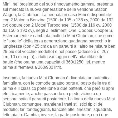
Mini, nel prosieguo del suo rinnovamento gamma, presenta
sul mercato la nuova generazione della versione Station
Wagon, la Clubman. La neonata in casa Mini è disponibile
con 2 Motori a Benzina (1500 da 105 o 136 cv, 2000 da 192
cv) oppure con 2 Motori Turbodiesel (1500 da 116 cv, 2000
da 150 o 190 cv), negli allestimenti One, Cooper, Cooper S.
Esternamente è cambiata molto la Mini Clubman, che come
le “sorelle” della terza generazione guadagna parecchio in
lunghezza (con
425 cm
da un paraurti all’altro ne misura ben
29 più del vecchio modello) e nel passo (adesso è di
267
cm
,
10 cm
in più), a tutto vantaggio dell’abitabilità e del
baule (che ora ha una capacità di 360/1250 litri, mentre
prima si fermava a 260/930 litri).
Insomma, la nuova Mini Clubman è diventata un’autentica
famigliare, con le comode quattro porte al posto delle tre di
prima e il classico portellone a due battenti, che però si apre
elettricamente, anche passando un piede vicino a un
sensore sotto il paraurti posteriore. La linea della nuova Mini
Clubman, comunque, mantiene i tratti stilistici tipici del
modello: fari tondeggianti, fiancate alte, finestrini squadrati,
tetto piatto. Cambia, invece, la parte posteriore, con i due