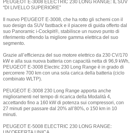
PEUGEOT E-3008 ELECTRIC 230 LONG RANGE: IL SUV
“DI LIVELLO SUPERIORE”
Il nuovo PEUGEOT E-3008, che ha rotto gli schemi con il
suo design da SUV fastback e il piacere di guida offerto dal
suo Panoramic i-Cockpit®, stabilisce un nuovo punto di
riferimento offrendo la migliore gamma elettrica del suo
segmento.
Grazie all’efficienza del suo motore elettrico da 230 CV/170
kW e alla sua nuova batteria con capacità netta di 96,9 kWh,
PEUGEOT E-3008 Electric 230 Long Range è in grado di
percorrere 700 km con una sola carica della batteria (ciclo
combinato WLTP).
PEUGEOT E-3008 230 Long Range apporta anche
miglioramenti nel tempo di ricarica della Modalità 4,
accettando fino a 160 kW di potenza sui compressori, con
27 minuti per passare dal 20% all’80%, o 150 km in 10
minuti.
PEUGEOT E-5008 ELECTRIC 230 LONG RANGE:
UN’OFFERTA UNICA