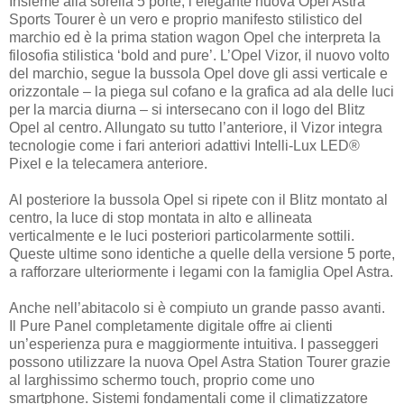
Insieme alla sorella 5 porte, l’elegante nuova Opel Astra
Sports Tourer è un vero e proprio manifesto stilistico del
marchio ed è la prima station wagon Opel che interpreta la
filosofia stilistica ‘bold and pure’. L’Opel Vizor, il nuovo volto
del marchio, segue la bussola Opel dove gli assi verticale e
orizzontale – la piega sul cofano e la grafica ad ala delle luci
per la marcia diurna – si intersecano con il logo del Blitz
Opel al centro. Allungato su tutto l’anteriore, il Vizor integra
tecnologie come i fari anteriori adattivi Intelli-Lux LED®
Pixel e la telecamera anteriore.
Al posteriore la bussola Opel si ripete con il Blitz montato al
centro, la luce di stop montata in alto e allineata
verticalmente e le luci posteriori particolarmente sottili.
Queste ultime sono identiche a quelle della versione 5 porte,
a rafforzare ulteriormente i legami con la famiglia Opel Astra.
Anche nell’abitacolo si è compiuto un grande passo avanti.
Il Pure Panel completamente digitale offre ai clienti
un’esperienza pura e maggiormente intuitiva. I passeggeri
possono utilizzare la nuova Opel Astra Station Tourer grazie
al larghissimo schermo touch, proprio come uno
smartphone. Sistemi fondamentali come il climatizzatore