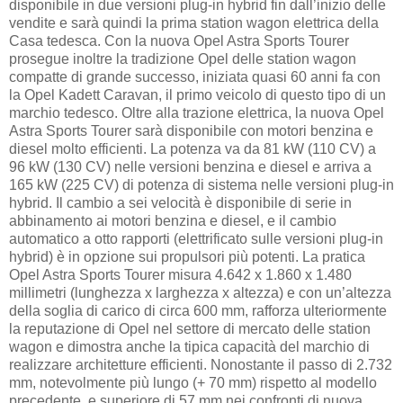
disponibile in due versioni plug-in hybrid fin dall’inizio delle
vendite e sarà quindi la prima station wagon elettrica della
Casa tedesca. Con la nuova Opel Astra Sports Tourer
prosegue inoltre la tradizione Opel delle station wagon
compatte di grande successo, iniziata quasi 60 anni fa con
la Opel Kadett Caravan, il primo veicolo di questo tipo di un
marchio tedesco. Oltre alla trazione elettrica, la nuova Opel
Astra Sports Tourer sarà disponibile con motori benzina e
diesel molto efficienti. La potenza va da 81 kW (110 CV) a
96 kW (130 CV) nelle versioni benzina e diesel e arriva a
165 kW (225 CV) di potenza di sistema nelle versioni plug-in
hybrid. Il cambio a sei velocità è disponibile di serie in
abbinamento ai motori benzina e diesel, e il cambio
automatico a otto rapporti (elettrificato sulle versioni plug-in
hybrid) è in opzione sui propulsori più potenti. La pratica
Opel Astra Sports Tourer misura 4.642 x 1.860 x 1.480
millimetri (lunghezza x larghezza x altezza) e con un’altezza
della soglia di carico di circa 600 mm, rafforza ulteriormente
la reputazione di Opel nel settore di mercato delle station
wagon e dimostra anche la tipica capacità del marchio di
realizzare architetture efficienti. Nonostante il passo di 2.732
mm, notevolmente più lungo (+ 70 mm) rispetto al modello
precedente, e superiore di 57 mm nei confronti di nuova