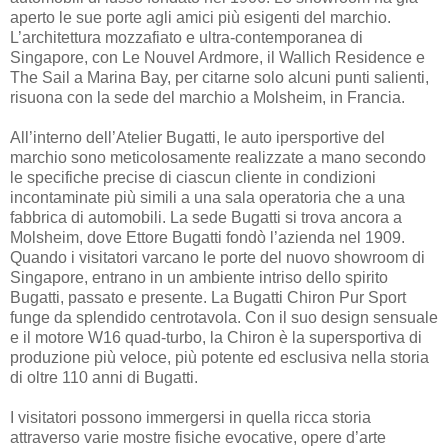
aperto le sue porte agli amici più esigenti del marchio.
L’architettura mozzafiato e ultra-contemporanea di
Singapore, con Le Nouvel Ardmore, il Wallich Residence e
The Sail a Marina Bay, per citarne solo alcuni punti salienti,
risuona con la sede del marchio a Molsheim, in Francia.
All’interno dell’Atelier Bugatti, le auto ipersportive del
marchio sono meticolosamente realizzate a mano secondo
le specifiche precise di ciascun cliente in condizioni
incontaminate più simili a una sala operatoria che a una
fabbrica di automobili. La sede Bugatti si trova ancora a
Molsheim, dove Ettore Bugatti fondò l’azienda nel 1909.
Quando i visitatori varcano le porte del nuovo showroom di
Singapore, entrano in un ambiente intriso dello spirito
Bugatti, passato e presente. La Bugatti Chiron Pur Sport
funge da splendido centrotavola. Con il suo design sensuale
e il motore W16 quad-turbo, la Chiron è la supersportiva di
produzione più veloce, più potente ed esclusiva nella storia
di oltre 110 anni di Bugatti.
I visitatori possono immergersi in quella ricca storia
attraverso varie mostre fisiche evocative, opere d’arte