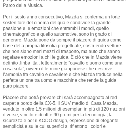
Parco della Musica.
Per il sesto anno consecutivo, Mazda si conferma un forte
sostenitore del cinema del quale condivide la grande
passione e le emozioni che entrambi i mondi, quello
cinematografico e quello automotive, sono in grado di
generare. Mazda pone da sempre il piacere di guida come
base della propria filosofia progettuale, costruendo vetture
che non siano meri mezzi di trasporto, ma auto che sanno
regalare emozioni a chi le guida. È ciò che in Mazda viene
definito Jinba Ittai, letteralmente “cavallo e uomo come una
cosa sola”, ovvero il termine giapponese che descrive
l’armonia fra cavallo e cavaliere e che Mazda traduce nella
perfetta unione tra uomo e macchina che rende la guida
puro piacere.
Piacere che potrà provare chi sarà accompagnato al red
carpet a bordo della CX-5, il SUV medio di Casa Mazda,
venduto in oltre 1,5 milioni di esemplari in più di 120 nazioni
diverse, vincitore di oltre 90 premi per la tecnologia, la
sicurezza e per il KODO design, espressione di elegante
semplicità e sulle cui superfici si riflettono i colori e