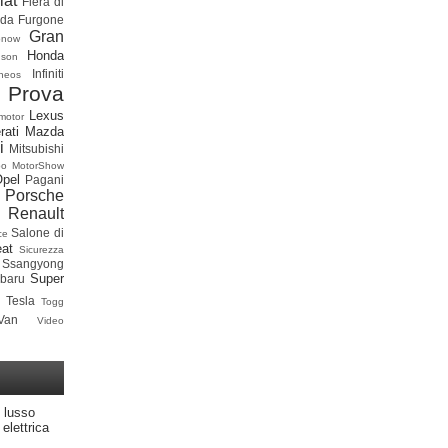
iat
Fiera di
ada
Furgone
Gran
onow
Honda
dson
Infiniti
neos
 Prova
Lexus
motor
rati
Mazda
i
Mitsubishi
po
MotorShow
Opel
Pagani
Porsche
Renault
Salone di
ce
at
Sicurezza
Ssangyong
Super
baru
Tesla
Togg
Van
Video
 lusso
elettrica