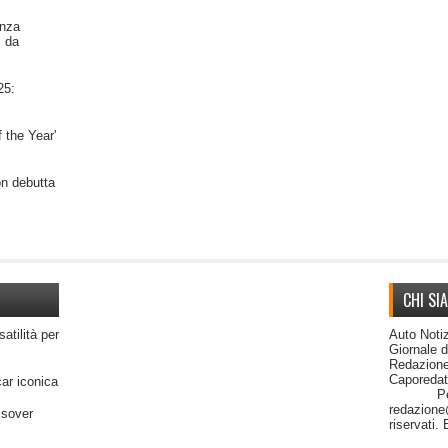
nza
i da
25:
 the Year'
on debutta
CHI SI
satilità per
Auto Notiz
Giornale 
Redazione
Capor
car iconica
Per cont
redazione@
ssover
riservati.