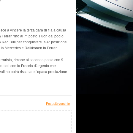
ce a vincere la terza gara di fila a causa
 Ferrari fino al 7° posto. Fuori dal podio
la Red Bull per conquistare la 4° posizione.
n la Mercedes e Raikkonen in Ferrari.
 ferrarista, rimane al secondo posto con 9
ruttori con la Freccia d'argento che
allino potrà riscattare l'opaca prestazione
Post più vecchio