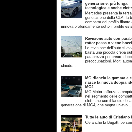
generazione, più lunga,
tecnologica e anche elettr
Mercedes presenta la terza
generazione della CLA, la b
compatta dal profilo filante
rinnova profondamente sotto il profilo este
Revisione auto con parab
rotto: passa o viene bocc
La revisione dell’auto si av
basta una piccola crepa su
parabrezza per creare dubb
preoccupazioni. Molti automo
chiedo...
MG rilancia la gamma elet
nasce la nuova doppia ide
MG4
MG Motor rafforza la propri
nel segmento delle compat
elettriche con il lancio dell
generazione di MG4, che segna un’evo...
Tutte le auto di Cristian
C'è anche la Bugatti person