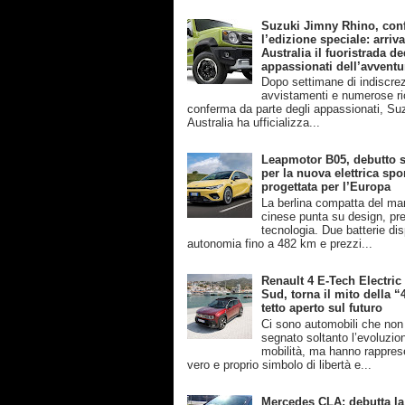
Suzuki Jimny Rhino, con
l’edizione speciale: arriva
Australia il fuoristrada de
appassionati dell’avventu
Dopo settimane di indiscrez
avvistamenti e numerose ri
conferma da parte degli appassionati, Su
Australia ha ufficializza...
Leapmotor B05, debutto s
per la nuova elettrica spo
progettata per l’Europa
La berlina compatta del ma
cinese punta su design, pre
tecnologia. Due batterie disp
autonomia fino a 482 km e prezzi...
Renault 4 E-Tech Electric
Sud, torna il mito della “
tetto aperto sul futuro
Ci sono automobili che no
segnato soltanto l’evoluzio
mobilità, ma hanno rappres
vero e proprio simbolo di libertà e...
Mercedes CLA: debutta la