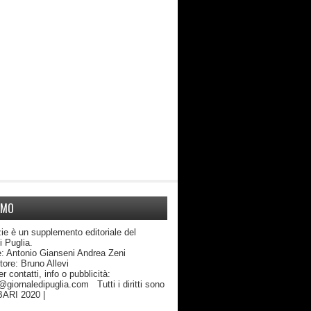
AMO
ie è un supplemento editoriale del
di Puglia.
: Antonio Gianseni Andrea Zeni
edattore: Bruno Allevi
atti, info o pubblicità:
giornaledipuglia.com Tutti i diritti sono
 BARI 2020 |