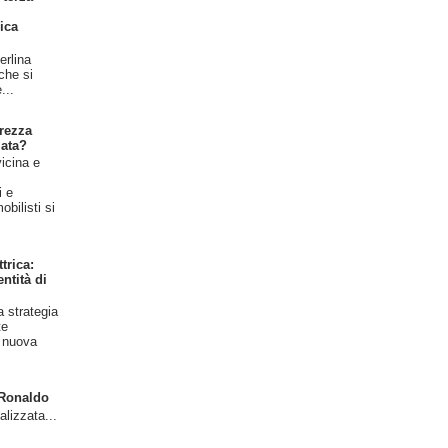
ica
erlina
 che si
...
rezza
iata?
vicina e
l
i e
bilisti si
trica:
ntità di
a strategia
te
a nuova
o Ronaldo
alizzata...