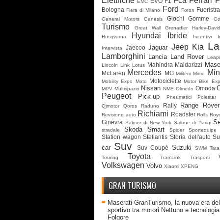
Elettriche
Fca
Ferrari
F
EVO
F1
EMC
Ford
Bologna
Fuoristr
Fiera di Milano
Foton
Giochi
Gomme
General Motors
Genesis
G
Turismo
Great Wall
Grenadier
Harley-Davi
Hyundai
Ibride
Husqvarna
Incentivi
I
La
Jeep
Kia
Jaguar
Jaecoo
Intervista
Lamborghini
Lancia
Land Rover
Leap
Mase
Mahindra
Maldarizzi
Lincoln
Link
Lotus
Mercedes
Min
McLaren
MG
Militem
Mimo
Motociclette
Mobility Expo
Moto
Motor Bike Ex
Nissan
Omoda
MPV
Multispazio
NME
Olmedo
Peugeot
Pick-up
Pneumatici
Polestar
Range Rover
Rally
Qjmotor
Qoros
Raduno
Richiami
Roadster
Revisione auto
Rolls Roy
Se
Ginevra
Salone di New York
Salone di Parigi
Skoda
Smart
stradale
Spider
Sportequipe
Station wagon
Stellantis
Storia dell'auto
Su
Suv
car
Suzuki
Suv Coupè
SWM
Tata
Toyota
Touring
TramLink
Trasporti
Volkswagen
Volvo
Xiaomi
XPENG
GRAN TURISMO
Maserati GranTurismo, la nuova era del
sportivo tra motori Nettuno e tecnologia 
Folgore