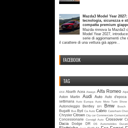
Mazda3 Model Year 2027:
tecnologia, sicurezza e st
compatta premium giapp
Mazda rinnova la Mazda3 c
Model Year 2027, introduc
serie di aggiornamenti che 
il carattere di una vettura già appre...
FACEBOOK
TAG
Alfa Romeo
Abarth
Acea
4X4
Aiways
Alp
Audi
Auto
Aston Martin
Auto d'epoca
settimana
Auto Europa
Auto Moto Turin Show
Bmw
Autonoleggio
Bentley
BFI
Bosch
Cabrio
Bugatti
Byd
Bus
Ca Auto
Caterham
Cher
Citroen
Chrysler
City car
Commerciale
Comunicat
Crossover
Concessionarie
C
Consigli Auto
Dacia
Dodge
DR
DS Automobiles
Ducati