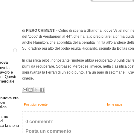
di PIERO CHIMENTI -
Colpo di scena a Shanghai, dove Vettel non ries
del 'tocco' di Verstappen al 44°, che ha fatto precipitare la prima guida
anche Hamilton, che approfitta della penalità inflitta all'olandese del
Sul gradino più alto del podio esulta Ricciardo, seguito da Bottas co
In classifica piloti, nonostante l'inglese abbia recuperato 8 punti dal
prova
punti da recuperare. Sorpasso Mercedes, invece, nella classifica cost
oyota
lavoro e
sopravanza la Ferrari di un solo punto. Tra un paio di settimane il Cav
so. Questo
cinese.
merciale,
 nuova era
ori
Post più recente
Home page
rica
rismo
ndi
0 commenti:
o la storia
Posta un commento