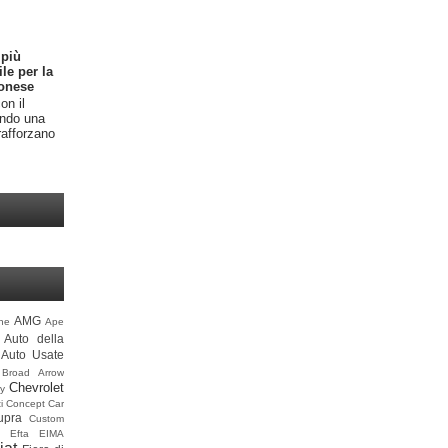
 più
ile per la
onese
on il
endo una
rafforzano
AMG
ine
Ape
Auto della
Auto Usate
Broad Arrow
Chevrolet
y
i
Concept Car
upra
Custom
Efta
EIMA