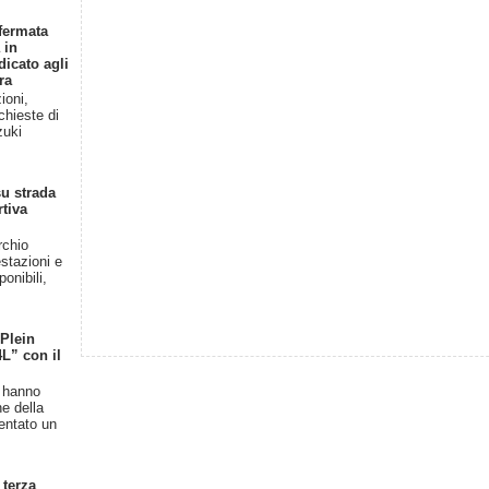
fermata
 in
dicato agli
ra
ioni,
chieste di
zuki
u strada
rtiva
rchio
stazioni e
onibili,
 Plein
4L” con il
n hanno
ne della
entato un
 terza