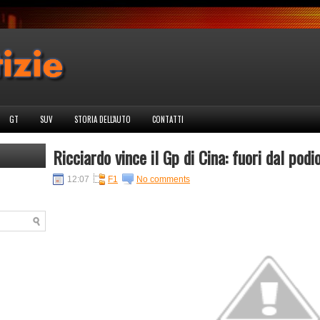
GT
SUV
STORIA DELL'AUTO
CONTATTI
Ricciardo vince il Gp di Cina: fuori dal pod
12:07
F1
No comments