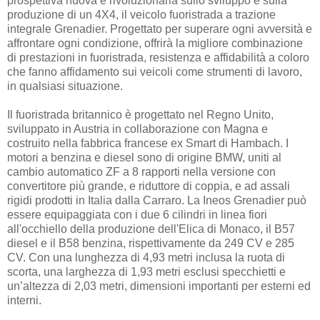
prospettiva nuova e rivoluzionaria sullo sviluppo e sulla
produzione di un 4X4, il veicolo fuoristrada a trazione
integrale Grenadier. Progettato per superare ogni avversità e
affrontare ogni condizione, offrirà la migliore combinazione
di prestazioni in fuoristrada, resistenza e affidabilità a coloro
che fanno affidamento sui veicoli come strumenti di lavoro,
in qualsiasi situazione.
Il fuoristrada britannico è progettato nel Regno Unito,
sviluppato in Austria in collaborazione con Magna e
costruito nella fabbrica francese ex Smart di Hambach. I
motori a benzina e diesel sono di origine BMW, uniti al
cambio automatico ZF a 8 rapporti nella versione con
convertitore più grande, e riduttore di coppia, e ad assali
rigidi prodotti in Italia dalla Carraro. La Ineos Grenadier può
essere equipaggiata con i due 6 cilindri in linea fiori
all'occhiello della produzione dell'Elica di Monaco, il B57
diesel e il B58 benzina, rispettivamente da 249 CV e 285
CV. Con una lunghezza di 4,93 metri inclusa la ruota di
scorta, una larghezza di 1,93 metri esclusi specchietti e
un’altezza di 2,03 metri, dimensioni importanti per esterni ed
interni.