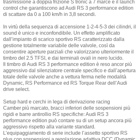
trasmissione a doppia frizione S tronic a 7 marce e il launch
control che garantiscono ad Audi RS 3 performance edition
di scattare da 0 a 100 km/h in 3,8 secondi.
In virtù della sequenza di accensione 1-2-4-5-3 dei cilindri, il
sound è unico e inconfondibile. Un effetto amplificato
dall’impianto di scarico sportivo RS caratterizzato dalla
gestione totalmente variabile delle valvole, così da
consentire aperture parziali che valorizzano ulteriormente il
timbro del 2.5 TFSI, e dai terminali ovali in nero lucido.
Il timbro di Audi RS 3 performance edition è reso ancor più
aggressivo dal silenziatore centrale specifico e dall’apertura
totale delle valvole anche a vettura ferma nelle modalità
Dynamic, RS Performance ed RS Torque Rear dell’Audi
drive select.
Setup hard e cerchi in lega di derivazione racing
Camber più marcato, bracci inferiori delle sospensioni più
rigidi e barre antirollio RS specifiche: Audi RS 3
performance edition può contare su di un setup ancora più
aggressivo rispetto alla variante standard.
L’equipaggiamento di serie include l’assetto sportivo RS
plus con sospensioni a regolazione adattiva DCC (Dynamic