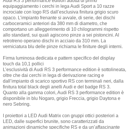
Audi RS 3 performance edition adotta di primo
equipaggiamento i cerchi in lega Audi Sport a 10 razze
incrociate con logo RS dall’esclusiva finitura grigio scuro
opaco. L’impianto frenante si avvale, di serie, dei dischi
carboceramici anteriori da 380 mm di diametro, che
comportano un alleggerimento di 10 chilogrammi rispetto
allo standard, sui quali agiscono pinze a sei pistoncini. Al
retrotreno operano dischi in acciaio da 310 mm. La
verniciatura blu delle pinze richiama le finiture degli interni.
Firma luminosa dedicata e pattern specifico del display
touch da 10,1 pollici
L’esclusività di Audi RS 3 performance edition è sottolineata,
oltre che dai cerchi in lega di derivazione racing e
dall’impianto di scarico sportivo RS con terminali neri, dalla
finitura total black degli anelli Audi e del badge RS 3.
Quanto alla gamma colori, Audi RS 3 performance edition è
disponibile in blu Nogaro, grigio Freccia, grigio Daytona e
nero Sebring.
I proiettori a LED Audi Matrix con gruppi ottici posteriori a
LED, dalle superfici brunite, sono caratterizzati da
animazioni dinamiche specifiche RS e da un’affascinante