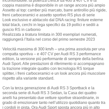
inconfondibile: la potenza cresce da 400 a 407 CV e la
coppia massima è disponibile in un range ancora più ampio
Assetto al top: camber più marcato, barre antirollio più rigide,
freni carboceramici e assetto sportivo RS plus di serie
Look esclusivo e abitacolo dal DNA racing: finiture esterne
total black, cerchi in lega specifici da 19 pollici e sedili a
guscio RS in carbonio
Realizzata a tiratura limitata in 300 esemplari numerati,
raggiungerà l’Italia nel corso del primo semestre 2023
Velocità massima di 300 km/h – una prima assoluta per una
compatta sportiva – e 407 CV per Audi RS 3 performance
edition, la versione più performante di sempre della berlina
Audi Sport. Alle prestazioni di riferimento si accompagnano
la trazione integrale quattro con tecnologia RS torque
splitter, i freni carboceramici e un look ancora più muscolare
rispetto alla variante standard.
Con la terza generazione di Audi RS 3 Sportback e la
seconda serie di Audi RS 3 Sedan, la Casa dei quattro
anelli ha presentato due vetture sportive straordinarie, in
grado di emozionare tanto nell’utilizzo quotidiano quanto tra
i cordoli in pista. Ora Audi Sport sposta ancora più in alto