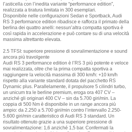
l’asticella con l’inedita variante “performance edition”,
realizzata a tiratura limitata in 300 esemplari.
Disponibile nelle configurazioni Sedan e Sportback, Audi
RS 3 performance edition ribadisce e rafforza il primato della
berlina dei quattro anelli: nessun’altra compatta sportiva è
così rapida in accelerazione e può contare su di una velocità
massima altrettanto elevata.
2.5 TFSI: superiore pressione di sovralimentazione e sound
ancora più travolgente
Audi RS 3 performance edition è l’RS 3 più potente e veloce
mai realizzata, oltre che la prima compatta sportiva a
raggiungere la velocità massima di 300 km/h: +10 km/h
rispetto alla variante standard dotata del pacchetto RS
Dynamic plus. Parallelamente, il propulsore 5 cilindri turbo,
un unicum tra le berline premium, eroga ora 407 CV –
anziché gli originari 400 CV – sin da 5.700 giri/min. La
coppia di 500 Nm è disponibile in un range ancora più
ampio: da 2.250 a 5.700 giri/min contro l’intervallo 2.250-
5.600 giri/min caratteristico di Audi RS 3 standard. Un
risultato ottenuto grazie a una superiore pressione di
sovralimentazione: 1,6 anziché 1,5 bar. Confermati la