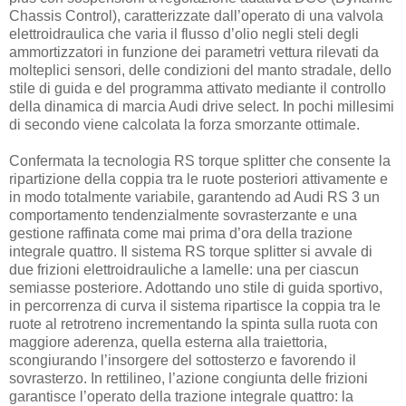
Chassis Control), caratterizzate dall’operato di una valvola
elettroidraulica che varia il flusso d’olio negli steli degli
ammortizzatori in funzione dei parametri vettura rilevati da
molteplici sensori, delle condizioni del manto stradale, dello
stile di guida e del programma attivato mediante il controllo
della dinamica di marcia Audi drive select. In pochi millesimi
di secondo viene calcolata la forza smorzante ottimale.
Confermata la tecnologia RS torque splitter che consente la
ripartizione della coppia tra le ruote posteriori attivamente e
in modo totalmente variabile, garantendo ad Audi RS 3 un
comportamento tendenzialmente sovrasterzante e una
gestione raffinata come mai prima d’ora della trazione
integrale quattro. Il sistema RS torque splitter si avvale di
due frizioni elettroidrauliche a lamelle: una per ciascun
semiasse posteriore. Adottando uno stile di guida sportivo,
in percorrenza di curva il sistema ripartisce la coppia tra le
ruote al retrotreno incrementando la spinta sulla ruota con
maggiore aderenza, quella esterna alla traiettoria,
scongiurando l’insorgere del sottosterzo e favorendo il
sovrasterzo. In rettilineo, l’azione congiunta delle frizioni
garantisce l’operato della trazione integrale quattro: la