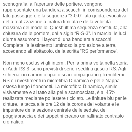
scenografia: all’apertura delle portiere, vengono
rappresentate una bandiera a scacchi in corrispondenza del
lato passeggero e la sequenza “3-0-0” lato guida, evocativa
della realizzazione a tiratura limitata e della velocità
massima del modello. Quest’ultima sequenza sostituita, alla
chiusura delle portiere, dalla sigla “R-S-3”. In marcia, le luci
diurne assumono il layout di una bandiera a scacchi.
Completa l’allestimento luminoso la proiezione a terra,
accedendo all’abitacolo, della scritta “RS performance”.
Non meno esclusivi gli interni. Per la prima volta nella storia
di Audi RS 3, sono previsti di serie i sedili a guscio RS. Agli
schienali in carbonio opaco si accompagnano gli emblemi
RS e i rivestimenti in microfibra Dinamica e pelle Nappa
estesa lungo i fianchetti. La microfibra Dinamica, simile
visivamente e al tatto alla pelle scamosciata, è al 45%
realizzata mediante poliestere riciclato. Le finiture blu per le
cinture, la tacca alle ore 12 della corona del volante e le
impunture della sezione centrale delle sedute, dei
poggiabraccia e dei tappetini creano un raffinato contrasto
cromatico.