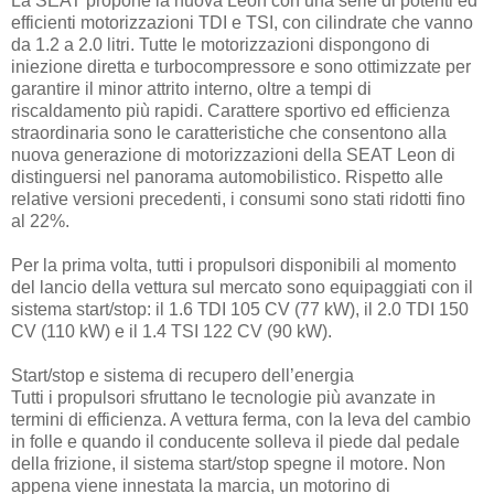
La SEAT propone la nuova Leon con una serie di potenti ed
efficienti motorizzazioni TDI e TSI, con cilindrate che vanno
da 1.2 a 2.0 litri. Tutte le motorizzazioni dispongono di
iniezione diretta e turbocompressore e sono ottimizzate per
garantire il minor attrito interno, oltre a tempi di
riscaldamento più rapidi. Carattere sportivo ed efficienza
straordinaria sono le caratteristiche che consentono alla
nuova generazione di motorizzazioni della SEAT Leon di
distinguersi nel panorama automobilistico. Rispetto alle
relative versioni precedenti, i consumi sono stati ridotti fino
al 22%.
Per la prima volta, tutti i propulsori disponibili al momento
del lancio della vettura sul mercato sono equipaggiati con il
sistema start/stop: il 1.6 TDI 105 CV (77 kW), il 2.0 TDI 150
CV (110 kW) e il 1.4 TSI 122 CV (90 kW).
Start/stop e sistema di recupero dell’energia
Tutti i propulsori sfruttano le tecnologie più avanzate in
termini di efficienza. A vettura ferma, con la leva del cambio
in folle e quando il conducente solleva il piede dal pedale
della frizione, il sistema start/stop spegne il motore. Non
appena viene innestata la marcia, un motorino di