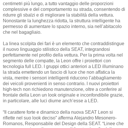
centimetri più lungo, a tutto vantaggio delle proporzioni
complessive e del comportamento su strada, consentendo di
ridurre gli sbalzi e di migliorare la stabilità della vettura.
Nonostante la lunghezza ridotta, la struttura intelligente ha
permesso di aumentare lo spazio interno, sia nell’abitacolo
che nel bagagliaio.
La linea scolpita dei fari è un elemento che contraddistingue
il nuovo linguaggio stilistico della SEAT, integrandosi
perfettamente nel profilo della vettura. Per la prima volta nel
segmento delle compatte, la Leon offre i proiettori con
tecnologia full LED. I gruppi ottici anteriori a LED illuminano
la strada emettendo un fascio di luce che non affatica la
vista, mentre i sensori intelligenti riducono l’abbagliamento
dei veicoli provenienti in senso contrario. I nuovi proiettori
high-tech non richiedono manutenzione, oltre a conferire al
frontale della Leon un look originale e inconfondibile grazie,
in particolare, alle luci diurne anch’esse a LED.
“Il carattere forte e dinamico della nuova SEAT Leon si
riflette nel suo look deciso” afferma Alejandro Mesonero-
Romanos, Responsabile del Design della SEAT. “Linee che