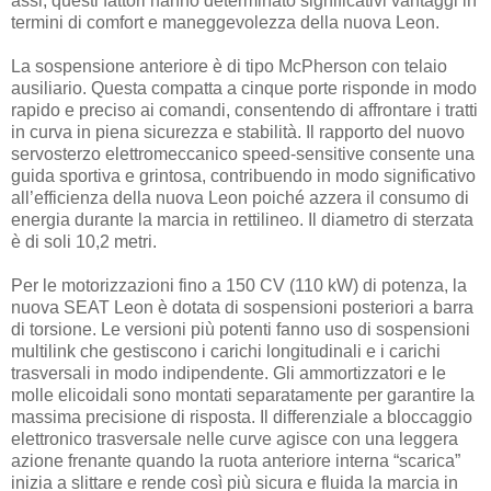
assi; questi fattori hanno determinato significativi vantaggi in
termini di comfort e maneggevolezza della nuova Leon.
La sospensione anteriore è di tipo McPherson con telaio
ausiliario. Questa compatta a cinque porte risponde in modo
rapido e preciso ai comandi, consentendo di affrontare i tratti
in curva in piena sicurezza e stabilità. Il rapporto del nuovo
servosterzo elettromeccanico speed-sensitive consente una
guida sportiva e grintosa, contribuendo in modo significativo
all’efficienza della nuova Leon poiché azzera il consumo di
energia durante la marcia in rettilineo. Il diametro di sterzata
è di soli 10,2 metri.
Per le motorizzazioni fino a 150 CV (110 kW) di potenza, la
nuova SEAT Leon è dotata di sospensioni posteriori a barra
di torsione. Le versioni più potenti fanno uso di sospensioni
multilink che gestiscono i carichi longitudinali e i carichi
trasversali in modo indipendente. Gli ammortizzatori e le
molle elicoidali sono montati separatamente per garantire la
massima precisione di risposta. Il differenziale a bloccaggio
elettronico trasversale nelle curve agisce con una leggera
azione frenante quando la ruota anteriore interna “scarica”
inizia a slittare e rende così più sicura e fluida la marcia in