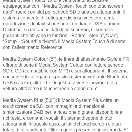
Media System Touch (5"): la versione di accesso è
equipaggiata con il Media System Touch con touchscreen
da 5”, radio con slot per schede SD e quattro altoparlanti. Il
sistema consente di collegare dispositivi esterni per la
riproduzione di playlist personali mediante USB o aux-in.
Distribuiti su entrambi i lati dello schermo, ci sono sei
pulsanti che attivano le funzioni “Radio”, “Media”, “Car”,
“Setup”, “Sound” e “Mute”. Il Media System Touch è di serie
con l’allestimento Reference.
Media System Colour (5"): le linee di allestimento Style e FR
offrono di serie il Media System Colour con lettore schede
SD e CD (compatibile con MP3) e sei altoparlanti. Il sistema
consente di collegare dispositivi esterni mediante Bluetooth,
USB o aux-in, oltre che di gestire diverse funzioni della
vettura attraverso il touchscreen a colori da 5".
Media System Plus (5,8"): il Media System Plus offre un
touchscreen da 5,8" con immagini tridimensionali,
sintonizzatore DAB per la ricezione digitale, disponibile a
richiesta, e comandi vocali. Il sistema dispone di otto
altoparlanti. In questo caso, ai lati del touchscreen c’è un
totale di otto pulsanti. Oltre a quelli presenti sui sistemi da 5"