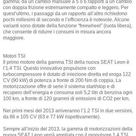
gamma: da un cambio manuale a 5 o 6 rapporti a un cambio
con doppia frizione estremamente compatto e leggero. Per
quest’ultimo, i passaggi da un rapporto all’altro richiedono
pochi millesimi di secondo e l’efficienza è notevole. Alcune
varianti sono dotate della funzione “freewheel” (ruota libera),
che consente di ridurre i consumi in misura ancora
maggiore.
Motori TSI
Il primo motore della gamma TSI della nuova SEAT Leon è
l’1.4 TSI. Questo innovativo propulsore con
turbocompressore è dotato di iniezione diretta ed eroga 122
CV (90 kW) di potenza a fronte di 200 Nm di coppia. La
motorizzazione offre di serie il sistema start/stop e di
recupero dell’energia e consuma soli 5,2 litri di benzina ogni
100 km, a fronte di 120 grammi di emissioni di CO2 per km.
Nei primi mesi del 2013 arriveranno l’1.2 TSI in due versioni,
da 86 e 105 CV (63 e 77 kW rispettivamente).
Sempre all’inizio del 2013, la gamma di motorizzazioni della
nuova SEAT Leon verrà ampliata con il propulsore 1.4 TSI