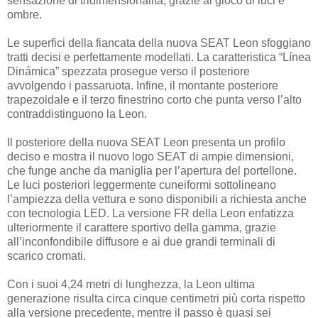
sensazione di tridimensionalità, grazie al gioco di luci e
ombre.
Le superfici della fiancata della nuova SEAT Leon sfoggiano
tratti decisi e perfettamente modellati. La caratteristica “Línea
Dinámica” spezzata prosegue verso il posteriore
avvolgendo i passaruota. Infine, il montante posteriore
trapezoidale e il terzo finestrino corto che punta verso l’alto
contraddistinguono la Leon.
Il posteriore della nuova SEAT Leon presenta un profilo
deciso e mostra il nuovo logo SEAT di ampie dimensioni,
che funge anche da maniglia per l’apertura del portellone.
Le luci posteriori leggermente cuneiformi sottolineano
l’ampiezza della vettura e sono disponibili a richiesta anche
con tecnologia LED. La versione FR della Leon enfatizza
ulteriormente il carattere sportivo della gamma, grazie
all’inconfondibile diffusore e ai due grandi terminali di
scarico cromati.
Con i suoi 4,24 metri di lunghezza, la Leon ultima
generazione risulta circa cinque centimetri più corta rispetto
alla versione precedente, mentre il passo è quasi sei