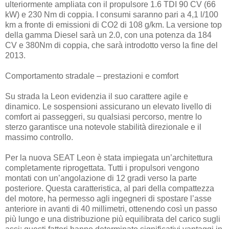
ulteriormente ampliata con il propulsore 1.6 TDI 90 CV (66
kW) e 230 Nm di coppia. I consumi saranno pari a 4,1 l/100
km a fronte di emissioni di CO2 di 108 g/km. La versione top
della gamma Diesel sarà un 2.0, con una potenza da 184
CV e 380Nm di coppia, che sarà introdotto verso la fine del
2013.
Comportamento stradale – prestazioni e comfort
Su strada la Leon evidenzia il suo carattere agile e
dinamico. Le sospensioni assicurano un elevato livello di
comfort ai passeggeri, su qualsiasi percorso, mentre lo
sterzo garantisce una notevole stabilità direzionale e il
massimo controllo.
Per la nuova SEAT Leon è stata impiegata un’architettura
completamente riprogettata. Tutti i propulsori vengono
montati con un’angolazione di 12 gradi verso la parte
posteriore. Questa caratteristica, al pari della compattezza
del motore, ha permesso agli ingegneri di spostare l’asse
anteriore in avanti di 40 millimetri, ottenendo così un passo
più lungo e una distribuzione più equilibrata del carico sugli