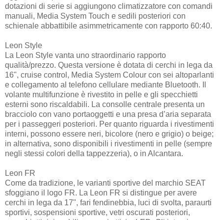
dotazioni di serie si aggiungono climatizzatore con comandi
manuali, Media System Touch e sedili posteriori con
schienale abbattibile asimmetricamente con rapporto 60:40.
Leon Style
La Leon Style vanta uno straordinario rapporto
qualità/prezzo. Questa versione è dotata di cerchi in lega da
16", cruise control, Media System Colour con sei altoparlanti
e collegamento al telefono cellulare mediante Bluetooth. Il
volante multifunzione è rivestito in pelle e gli specchietti
esterni sono riscaldabili. La consolle centrale presenta un
bracciolo con vano portaoggetti e una presa d’aria separata
per i passeggeri posteriori. Per quanto riguarda i rivestimenti
interni, possono essere neri, bicolore (nero e grigio) o beige;
in alternativa, sono disponibili i rivestimenti in pelle (sempre
negli stessi colori della tappezzeria), o in Alcantara.
Leon FR
Come da tradizione, le varianti sportive del marchio SEAT
sfoggiano il logo FR. La Leon FR si distingue per avere
cerchi in lega da 17", fari fendinebbia, luci di svolta, paraurti
sportivi, sospensioni sportive, vetri oscurati posteriori,