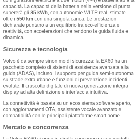
configurazioni elettriche a due motori (4×4) e batteria ad alta
capacità. La capacità della batteria nella versione di punta
supererà gli
85 kWh
, con autonomie WLTP reali stimate
oltre i
550 km
con una singola carica. Le prestazioni
dichiarate puntano a un equilibrio tra eco‑efficienza e
reattività, con accelerazioni che rendono la guida fluida e
dinamica.
Sicurezza e tecnologia
Volvo è da sempre sinonimo di sicurezza: la EX60 ha un
pacchetto completo di sistemi di assistenza avanzata alla
guida (ADAS), incluso il supporto per guida semi‑autonoma
su strade extraurbane e funzioni di prevenzione incidenti
evolute. Il cruscotto digitale di nuova generazione integra
display ad alta definizione e interfaccia intuitiva.
La connettività è basata su un ecosistema software aperto,
con aggiornamenti OTA, assistente vocale avanzato e
compatibilità con le principali piattaforme smart home.
Mercato e concorrenza
La Volvo EX60 si pone in diretta concorrenza con modelli