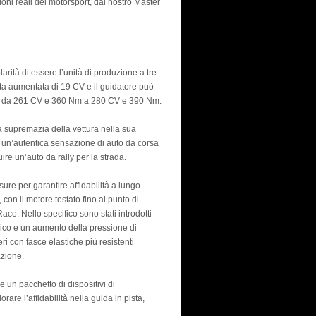
oni reali del motorsport, dal nostro Master
arità di essere l’unità di produzione a tre
tata aumentata di 19 CV e il guidatore può
ano da 261 CV e 360 Nm a 280 CV e 390 Nm.
la supremazia della vettura nella sua
 un’autentica sensazione di auto da corsa
re un’auto da rally per la strada.
ure per garantire affidabilità a lungo
, con il motore testato fino al punto di
e. Nello specifico sono stati introdotti
arico e un aumento della pressione di
ri con fasce elastiche più resistenti
azione.
e un pacchetto di dispositivi di
are l’affidabilità nella guida in pista,