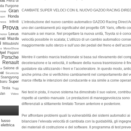
iat
Fiera di
ada
Furgone
CAMBIATE SUPER VELOCI CON IL NUOVO GAZOO RACING DIRE
Gran
onow
Honda
dson
Infiniti
L’introduzione del nuovo cambio automatico GAZOO Racing Direct Aut
neos
 Prova
uno dei cambiamenti più significativi del progetto GR Yaris, offerto 
manuale a sei marce. Nel progettare la nuova unità, Toyota si è con
Lexus
motor
rati
Mazda
velocità possibile in scalata; L’utilizzo di un cambio automatico conse
i
Mitsubishi
maggiormente sullo sterzo e sull’uso dei pedali del freno e dell’accel
po
MotorShow
Opel
Pagani
Porsche
Mentre il cambio marcia tradizionale si basa sul rilevamento del com
Renault
decelerazione e la velocità, il software della nuova trasmissione è fi
Salone di
guidatore sta utilizzando i freni e l’acceleratore. In questo modo, an
ce
at
Sicurezza
anche prima che si verifichino cambiamenti nel comportamento del ve
Ssangyong
marce rifletta le intenzioni del conducente e sia simile a come operano
Super
baru
Tesla
Togg
Nei test in pista, il nuovo sistema ha dimostrato il suo valore, contrib
Van
Video
rispetto al cambio manuale. Le prestazioni di maneggevolezza sono s
differenziali a slittamento limitato Torsen anteriore e posteriore.
Per affrontare problemi quali la vulnerabilità dei sistemi automatici ai
 lusso
bilanciare l’elevata velocità di cambiata con la guidabilità, gli ingegn
elettrica
dei materiali di costruzione e del software. Il programma di test pre