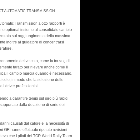
CT AUTOMATIC TRANSMISSION
omatic Transmission a otto rapporti è
come optional insieme al consolidato cambio
centrata sul raggiungimento della massima
nte inoltre al guidatore di concentrarsi
eratore.
portamento del veicolo, come la forza g di
nemente tarato per rilevare anche come il
ticipa il cambio marcia quando è necessario,
icolo, in modo che la selezione delle
 i driver professionisti.
uendo a garantire tempi sul giro più rapidi
upportate dalla dotazione di serie dei
 danni causati dal calore e la necessità di
eri GR hanno effettuato ripetute revisioni
vedeva che i piloti del TGR World Rally Team