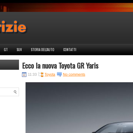
GT
SUV
STORIA DELL'AUTO
CONTATTI
Ecco la nuova Toyota GR Yaris
11:33
Toyota
No comments