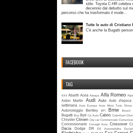
stile. Toyota C-HR celebra 
decennio dal debutto sul m
percorso che ha trasformato il mode...
Tutte le auto di Cristian
C'è anche la Bugatti person
FACEBOOK
TAG
Alfa Romeo
Abarth
Acea
4X4
Aiways
Alp
Audi
Auto
Aston Martin
Auto d'epoca
settimana
Auto Europa
Auto Moto Turin Show
Bmw
Autonoleggio
Bentley
BFI
Bosch
Cabrio
Bugatti
Byd
Bus
Ca Auto
Caterham
Cher
Citroen
Chrysler
City car
Commerciale
Comunicat
Crossover
Concessionarie
C
Consigli Auto
Dacia
Dodge
DR
DS Automobiles
Ducati