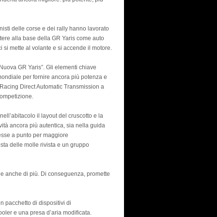
sti delle corse e dei rally hanno lavorato
attere alla base della GR Yaris come auto
i si mette al volante e si accende il motore.
 “Nuova GR Yaris”. Gli elementi chiave
 mondiale per fornire ancora più potenza e
Racing Direct Automatic Transmission a
 competizione.
nell’abitacolo il layout del cruscotto e la
vità ancora più autentica, sia nella guida
messe a punto per maggiore
sta delle molle rivista e un gruppo
, e anche di più. Di conseguenza, promette
 pacchetto di dispositivi di
oler e una presa d’aria modificata.