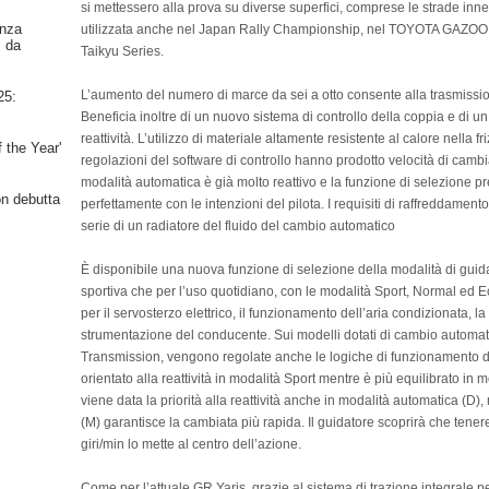
si mettessero alla prova su diverse superfici, comprese le strade innev
nza
utilizzata anche nel Japan Rally Championship, nel TOYOTA GAZOO 
i da
Taikyu Series.
L’aumento del numero di marce da sei a otto consente alla trasmission
25:
Beneficia inoltre di un nuovo sistema di controllo della coppia e di u
reattività. L’utilizzo di materiale altamente resistente al calore nella
 the Year'
regolazioni del software di controllo hanno prodotto velocità di cambia
modalità automatica è già molto reattivo e la funzione di selezione pre
on debutta
perfettamente con le intenzioni del pilota. I requisiti di raffreddamento
serie di un radiatore del fluido del cambio automatico
È disponibile una nuova funzione di selezione della modalità di guida
sportiva che per l’uso quotidiano, con le modalità Sport, Normal ed 
per il servosterzo elettrico, il funzionamento dell’aria condizionata, la
strumentazione del conducente. Sui modelli dotati di cambio autom
Transmission, vengono regolate anche le logiche di funzionamento de
orientato alla reattività in modalità Sport mentre è più equilibrato in
viene data la priorità alla reattività anche in modalità automatica (D)
(M) garantisce la cambiata più rapida. Il guidatore scoprirà che tenere 
giri/min lo mette al centro dell’azione.
Come per l’attuale GR Yaris, grazie al sistema di trazione integrale 