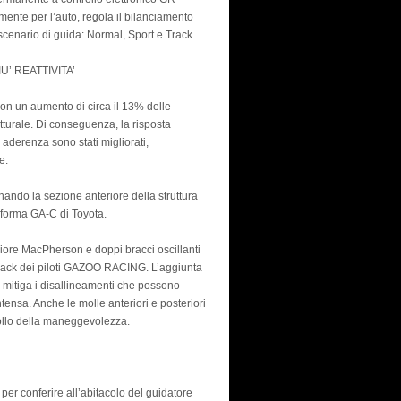
ente per l’auto, regola il bilanciamento
 scenario di guida: Normal, Sport e Track.
’ REATTIVITA’
con un aumento di circa il 13% delle
utturale. Di conseguenza, la risposta
 aderenza sono stati migliorati,
e.
nando la sezione anteriore della struttura
aforma GA-C di Toyota.
teriore MacPherson e doppi bracci oscillanti
edback dei piloti GAZOO RACING. L’aggiunta
ia mitiga i disallineamenti che possono
tensa. Anche le molle anteriori e posteriori
rollo della maneggevolezza.
 per conferire all’abitacolo del guidatore