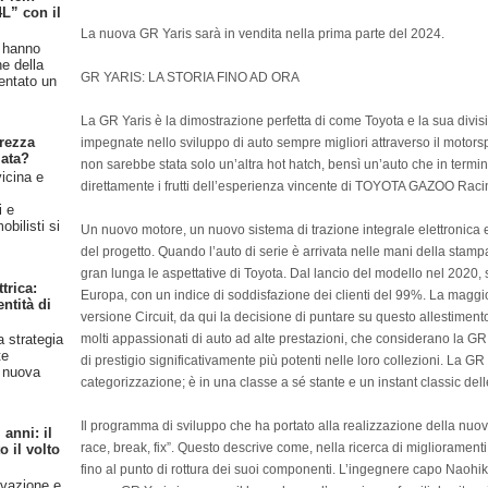
4L” con il
La nuova GR Yaris sarà in vendita nella prima parte del 2024.
n hanno
ne della
GR YARIS: LA STORIA FINO AD ORA
entato un
La GR Yaris è la dimostrazione perfetta di come Toyota e la sua d
rezza
impegnate nello sviluppo di auto sempre migliori attraverso il motorspo
iata?
non sarebbe stata solo un’altra hot hatch, bensì un’auto che in termi
vicina e
direttamente i frutti dell’esperienza vincente di TOYOTA GAZOO Rac
l
i e
bilisti si
Un nuovo motore, un nuovo sistema di trazione integrale elettronica e
del progetto. Quando l’auto di serie è arrivata nelle mani della stampa 
gran lunga le aspettative di Toyota. Dal lancio del modello nel 2020,
trica:
Europa, con un indice di soddisfazione dei clienti del 99%. La maggio
ntità di
versione Circuit, da qui la decisione di puntare su questo allestimento
molti appassionati di auto ad alte prestazioni, che considerano la G
a strategia
te
di prestigio significativamente più potenti nelle loro collezioni. La GR 
a nuova
categorizzazione; è in una classe a sé stante e un instant classic dell
Il programma di sviluppo che ha portato alla realizzazione della nuov
anni: il
race, break, fix”. Questo descrive come, nella ricerca di miglioramenti, 
 il volto
fino al punto di rottura dei suoi componenti. L’ingegnere capo Naohik
ovazione e