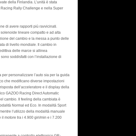
ate della Finlandia. L’unità è stata
Racing Rally Challenge e nella Super
e di avere rapporti più ravvicinati.
n solenoide lineare compatto e ad alta
 frizione del cambio e la messa a punto delle
ta di livello mondiale. Il cambio in
dittiva delle marce si allinea
 sono soddisfatti con l’installazione di
 per personalizzare l’auto sia per la guida
Eco che modificano diverse impostazioni
 risposta dell’acceleratore e il display della
atico GAZOO Racing Direct Automatic
l cambio. Il feeling della cambiata è
 modalità Normal ed Eco. In modalità Sport
, mentre l’utilizzo della modalità manuale
il motore tra i 4.900 giri/min e i 7.200
permanente a controllo elettronico GR-