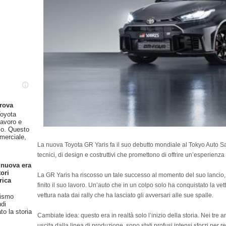
prova
oyota
lavoro e
so. Questo
merciale,
La nuova Toyota GR Yaris fa il suo debutto mondiale al Tokyo Auto 
tecnici, di design e costruttivi che promettono di offrire un’esperienza
 nuova era
ori
La GR Yaris ha riscosso un tale successo al momento del suo lancio
rica
finito il suo lavoro. Un’auto che in un colpo solo ha conquistato la v
vettura nata dai rally che ha lasciato gli avversari alle sue spalle.
rismo
ndi
o la storia
Cambiate idea: questo era in realtà solo l’inizio della storia. Nei tre
uscita dalla linea di produzione, sono stati profusi intensi sforzi per 