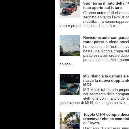
Sud, torna il mito della “
tetto aperto sul futuro
Ci sono automobili che no
segnato soltanto l’evoluzio
mobilità, ma hanno rappres
vero e proprio simbolo di libertà e...
Revisione auto con parab
rotto: passa o viene bocc
La revisione dell’auto si av
basta una piccola crepa su
parabrezza per creare dubb
preoccupazioni. Molti automo
chiedo...
MG rilancia la gamma elet
nasce la nuova doppia ide
MG4
MG Motor rafforza la propri
nel segmento delle compat
elettriche con il lancio dell
generazione di MG4, che segna un’evo...
Toyota C-HR compie dieci 
crossover che ha cambiato
di Toyota
Dieci anni di successi, inn