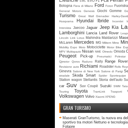
Elettriche
Fca
Ferrari
F
EVO
F1
EMC
Ford
Bologna
Fuoristr
Fiera di Milano
Foton
Giochi
Gomme
General Motors
Genesis
G
Turismo
Great Wall
Grenadier
Harley-Davi
Hyundai
Ibride
Husqvarna
Incentivi
I
La
Jeep
Kia
Jaguar
Jaecoo
Intervista
Lamborghini
Lancia
Land Rover
Leap
Mase
Mahindra
Maldarizzi
Lincoln
Link
Lotus
Mercedes
Min
McLaren
MG
Militem
Mimo
Motociclette
Mobility Expo
Moto
Motor Bike Ex
Nissan
Omoda
MPV
Multispazio
NME
Olmedo
Peugeot
Pick-up
Pneumatici
Polestar
Range Rover
Rally
Qjmotor
Qoros
Raduno
Richiami
Roadster
Revisione auto
Rolls Roy
Se
Ginevra
Salone di New York
Salone di Parigi
Skoda
Smart
stradale
Spider
Sportequipe
Station wagon
Stellantis
Storia dell'auto
Su
Suv
car
Suzuki
Suv Coupè
SWM
Tata
Toyota
Touring
TramLink
Trasporti
Volkswagen
Volvo
Xiaomi
XPENG
GRAN TURISMO
Maserati GranTurismo, la nuova era del
sportivo tra motori Nettuno e tecnologia 
Folgore