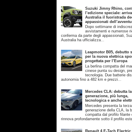
Suzuki Jimny Rhino, con
l’edizione speciale: arriva
Australia il fuoristrada de
appassionati dell’avventu
Dopo settimane di indiscrez
avvistamenti e numerose ri
conferma da parte degli appassionati, Su
Australia ha ufficializza...
Leapmotor B05, debutto s
per la nuova elettrica spo
progettata per l’Europa
La berlina compatta del ma
cinese punta su design, pre
tecnologia. Due batterie disp
autonomia fino a 482 km e prezzi...
Mercedes CLA: debutta la
generazione, più lunga,
tecnologica e anche elettr
Mercedes presenta la terza
generazione della CLA, la b
compatta dal profilo filante
rinnova profondamente sotto il profilo este
Renault 4 E-Tech Electric