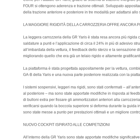
FOUR si ottengono aderenza e trazione ottimali. Sviluppato appositam
della trazione anteriore e posteriore in tre modalità per adattarsi allo
LA MAGGIORE RIGIDITÀ DELLA CARROZZERIA OFFRE ANCORA PIU
La leggera carrozzeria della GR Yaris è stata resa ancora più rigida 
saldature a punti e l’applicazione di circa il 24% in più di adesivo str
all’imbardata della vettura, il feedback dello sterzo e la sensazione di
migliorando quello che era già un telaio rigido e altamente gratificant
La piattaforma è stata progettata appositamente per la vettura, combi
GA-B della Yaris e una nuova parte posteriore realizzata con la piatt
I sistemi sospensivi, leggeri ma rigidi, sono stati confermati – all’an
al posteriore – ma sono state apportate modifiche in risposta al fe
di bulloni extra per fissare gli ammortizzatori anteriori alla carrozzer
verificarsi quando la boccola superiore si deforma durante la guida in
sono state messe a punto per prestazioni ottimali e un migliore cont
NUOVO COCKPIT ISPIRATO ALLE COMPETIZIONI
All’interno della GR Yaris sono state apportate modifiche significative