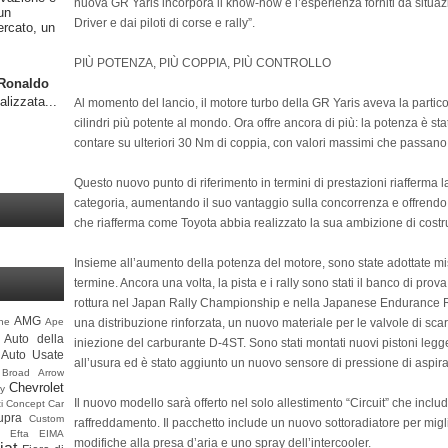
nuova GR Yaris incorpora il know-how e l’esperienza forniti da situazi
un
Driver e dai piloti di corse e rally”.
ercato, un
PIÙ POTENZA, PIÙ COPPIA, PIÙ CONTROLLO
o Ronaldo
alizzata...
Al momento del lancio, il motore turbo della GR Yaris aveva la particol
cilindri più potente al mondo. Ora offre ancora di più: la potenza è s
contare su ulteriori 30 Nm di coppia, con valori massimi che pass
Questo nuovo punto di riferimento in termini di prestazioni riafferma 
categoria, aumentando il suo vantaggio sulla concorrenza e offrendo
che riafferma come Toyota abbia realizzato la sua ambizione di costrui
Insieme all’aumento della potenza del motore, sono state adottate mis
termine. Ancora una volta, la pista e i rally sono stati il banco di prova
rottura nel Japan Rally Championship e nella Japanese Endurance Rac
AMG
una distribuzione rinforzata, un nuovo materiale per le valvole di sc
ine
Ape
Auto della
iniezione del carburante D-4ST. Sono stati montati nuovi pistoni legge
Auto Usate
all’usura ed è stato aggiunto un nuovo sensore di pressione di aspir
Broad Arrow
Chevrolet
y
Il nuovo modello sarà offerto nel solo allestimento “Circuit” che includ
i
Concept Car
upra
Custom
raffreddamento. Il pacchetto include un nuovo sottoradiatore per miglior
Efta
EIMA
modifiche alla presa d’aria e uno spray dell’intercooler.