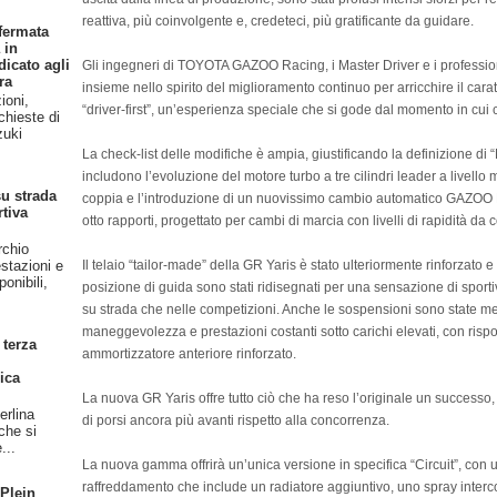
reattiva, più coinvolgente e, credeteci, più gratificante da guidare.
fermata
 in
dicato agli
Gli ingegneri di TOYOTA GAZOO Racing, i Master Driver e i professioni
ra
insieme nello spirito del miglioramento continuo per arricchire il car
ioni,
“driver-first”, un’esperienza speciale che si gode dal momento in cui c
chieste di
zuki
La check-list delle modifiche è ampia, giustificando la definizione di
includono l’evoluzione del motore turbo a tre cilindri leader a livello
u strada
coppia e l’introduzione di un nuovissimo cambio automatico GAZOO 
rtiva
otto rapporti, progettato per cambi di marcia con livelli di rapidità da
rchio
Il telaio “tailor-made” della GR Yaris è stato ulteriormente rinforzato e 
stazioni e
onibili,
posizione di guida sono stati ridisegnati per una sensazione di sporti
su strada che nelle competizioni. Anche le sospensioni sono state 
maneggevolezza e prestazioni costanti sotto carichi elevati, con rispo
 terza
ammortizzatore anteriore rinforzato.
ica
La nuova GR Yaris offre tutto ciò che ha reso l’originale un successo
erlina
di porsi ancora più avanti rispetto alla concorrenza.
 che si
...
La nuova gamma offrirà un’unica versione in specifica “Circuit”, con un
raffreddamento che include un radiatore aggiuntivo, uno spray interco
 Plein