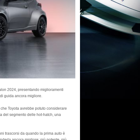
Salon 2024, presentando miglioramenti
 di guida ancora migliore.
, che Toyota avrebbe potuto considerare
etta del segmento delle hot-hatch, una
 anni trascorsi da quando la prima auto è
renderla ancora migliore: più potente, più