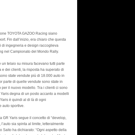
ivisione TOYOTA GAZOO Racing siano
rt. Fin dall’inizio, era chiaro che questa
ni di ingegneria e design raccoglieva
ing nel Campionato del Mondo Rally.
 un telaio su misura facevano tutti parte
e dei clienti, la risposta ha superato di
 sono state vendute più di 18.000 auto in
r parte di quelle vendute sono state in
 per il nuovo modello. Tra i clienti ci sono
R Yaris degna di un posto accanto a modelli
Yaris è quindi al di là di ogni
e auto sportive.
a GR Yaris segue il concetto di “develop,
l’auto sia spinta al limite, letteralmente
o Saito ha dichiarato: “Ogni aspetto della