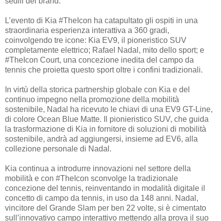
sedili del brand.
L’evento di Kia #TheIcon ha catapultato gli ospiti in una
straordinaria esperienza interattiva a 360 gradi,
coinvolgendo tre icone: Kia EV9, il pioneristico SUV
completamente elettrico; Rafael Nadal, mito dello sport; e
#TheIcon Court, una concezione inedita del campo da
tennis che proietta questo sport oltre i confini tradizionali.
In virtù della storica partnership globale con Kia e del
continuo impegno nella promozione della mobilità
sostenibile, Nadal ha ricevuto le chiavi di una EV9 GT-Line,
di colore Ocean Blue Matte. Il pionieristico SUV, che guida
la trasformazione di Kia in fornitore di soluzioni di mobilità
sostenibile, andrà ad aggiungersi, insieme ad EV6, alla
collezione personale di Nadal.
Kia continua a introdurre innovazioni nel settore della
mobilità e con #TheIcon sconvolge la tradizionale
concezione del tennis, reinventando in modalità digitale il
concetto di campo da tennis, in uso da 148 anni. Nadal,
vincitore del Grande Slam per ben 22 volte, si è cimentato
sull’innovativo campo interattivo mettendo alla prova il suo