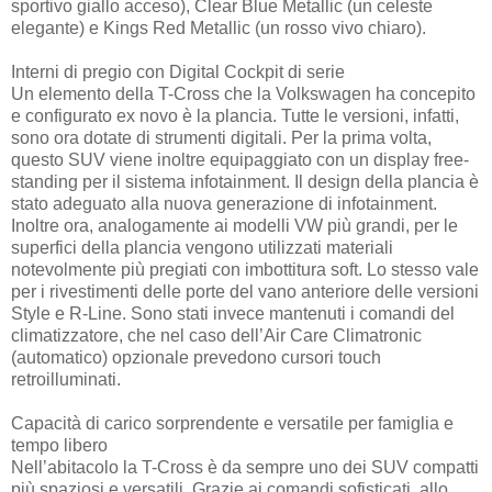
sportivo giallo acceso), Clear Blue Metallic (un celeste
elegante) e Kings Red Metallic (un rosso vivo chiaro).
Interni di pregio con Digital Cockpit di serie
Un elemento della T-Cross che la Volkswagen ha concepito
e configurato ex novo è la plancia. Tutte le versioni, infatti,
sono ora dotate di strumenti digitali. Per la prima volta,
questo SUV viene inoltre equipaggiato con un display free-
standing per il sistema infotainment. Il design della plancia è
stato adeguato alla nuova generazione di infotainment.
Inoltre ora, analogamente ai modelli VW più grandi, per le
superfici della plancia vengono utilizzati materiali
notevolmente più pregiati con imbottitura soft. Lo stesso vale
per i rivestimenti delle porte del vano anteriore delle versioni
Style e R-Line. Sono stati invece mantenuti i comandi del
climatizzatore, che nel caso dell’Air Care Climatronic
(automatico) opzionale prevedono cursori touch
retroilluminati.
Capacità di carico sorprendente e versatile per famiglia e
tempo libero
Nell’abitacolo la T-Cross è da sempre uno dei SUV compatti
più spaziosi e versatili. Grazie ai comandi sofisticati, allo