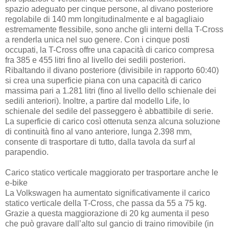
spazio adeguato per cinque persone, al divano posteriore
regolabile di 140 mm longitudinalmente e al bagagliaio
estremamente flessibile, sono anche gli interni della T-Cross
a renderla unica nel suo genere. Con i cinque posti
occupati, la T-Cross offre una capacità di carico compresa
fra 385 e 455 litri fino al livello dei sedili posteriori.
Ribaltando il divano posteriore (divisibile in rapporto 60:40)
si crea una superficie piana con una capacità di carico
massima pari a 1.281 litri (fino al livello dello schienale dei
sedili anteriori). Inoltre, a partire dal modello Life, lo
schienale del sedile del passeggero è abbattibile di serie.
La superficie di carico così ottenuta senza alcuna soluzione
di continuità fino al vano anteriore, lunga 2.398 mm,
consente di trasportare di tutto, dalla tavola da surf al
parapendio.
Carico statico verticale maggiorato per trasportare anche le
e-bike
La Volkswagen ha aumentato significativamente il carico
statico verticale della T-Cross, che passa da 55 a 75 kg.
Grazie a questa maggiorazione di 20 kg aumenta il peso
che può gravare dall’alto sul gancio di traino rimovibile (in