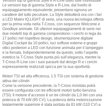
Versioni top di gamma Style e R-Line dallo stile individuale
Le versioni top di gamma Style e R-Line, dal livello di
equipaggiamento equivalente, presentano ognuna un
carattere del tutto peculiare. La Style debutterà ora con i fari
a LED Matrix IQ.LIGHT di serie, una nuova tecnologia offerta
per la prima volta nella T-Cross, con sequenze Welcome e
Goodbye animate. Gli ulteriori equipaggiamenti di serie nei
due modelli top di gamma comprendono: i cerchi in lega da
17 pollici nel rispettivo design, strumentazione digitale
Digital Cockpit da 10 pollici, luci soffuse esterne e gruppi
ottici posteriori a LED con funzione animata per il lampeggio
e la frenata. Indipendentemente da questo, sotto l’aspetto
estetico la T-Cross Style punta più sull’eleganza, mentre la
T-Cross R-Line con i suoi paraurti dal design R e i cerchi
espressamente realizzati spicca per la sua sportività.
Motori TSI ad alta efficienza, 1.5 TSI con sistema di gestione
attiva dei cilindri
Come la versione precedente, la T-Cross rivisitata potrà
essere configurata con tre efficienti motori turbo benzina
(TSI). Il motore d’accesso è un tre cilindri da 1,0 litri con una
potenza di 70 kW (95 CV). La potenza della motorizzazione
leggermente superiore è stata portata da 81 kW (110 CV) a