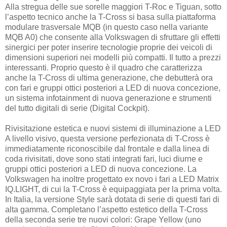
Alla stregua delle sue sorelle maggiori T-Roc e Tiguan, sotto
l’aspetto tecnico anche la T-Cross si basa sulla piattaforma
modulare trasversale MQB (in questo caso nella variante
MQB A0) che consente alla Volkswagen di sfruttare gli effetti
sinergici per poter inserire tecnologie proprie dei veicoli di
dimensioni superiori nei modelli più compatti. Il tutto a prezzi
interessanti. Proprio questo è il quadro che caratterizza
anche la T-Cross di ultima generazione, che debutterà ora
con fari e gruppi ottici posteriori a LED di nuova concezione,
un sistema infotainment di nuova generazione e strumenti
del tutto digitali di serie (Digital Cockpit).
Rivisitazione estetica e nuovi sistemi di illuminazione a LED
A livello visivo, questa versione perfezionata di T-Cross è
immediatamente riconoscibile dal frontale e dalla linea di
coda rivisitati, dove sono stati integrati fari, luci diurne e
gruppi ottici posteriori a LED di nuova concezione. La
Volkswagen ha inoltre progettato ex novo i fari a LED Matrix
IQ.LIGHT, di cui la T-Cross è equipaggiata per la prima volta.
In Italia, la versione Style sarà dotata di serie di questi fari di
alta gamma. Completano l’aspetto estetico della T-Cross
della seconda serie tre nuovi colori: Grape Yellow (uno