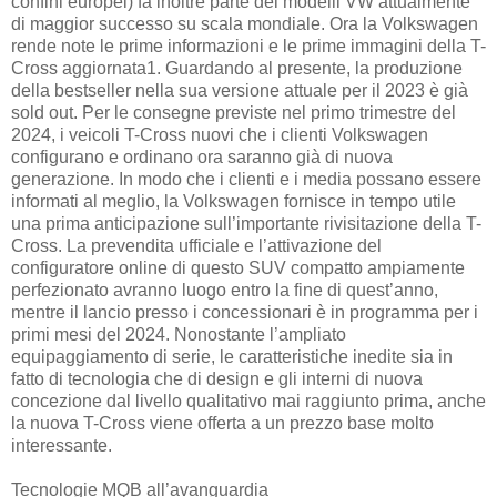
confini europei) fa inoltre parte dei modelli VW attualmente
di maggior successo su scala mondiale. Ora la Volkswagen
rende note le prime informazioni e le prime immagini della T-
Cross aggiornata1. Guardando al presente, la produzione
della bestseller nella sua versione attuale per il 2023 è già
sold out. Per le consegne previste nel primo trimestre del
2024, i veicoli T-Cross nuovi che i clienti Volkswagen
configurano e ordinano ora saranno già di nuova
generazione. In modo che i clienti e i media possano essere
informati al meglio, la Volkswagen fornisce in tempo utile
una prima anticipazione sull’importante rivisitazione della T-
Cross. La prevendita ufficiale e l’attivazione del
configuratore online di questo SUV compatto ampiamente
perfezionato avranno luogo entro la fine di quest’anno,
mentre il lancio presso i concessionari è in programma per i
primi mesi del 2024. Nonostante l’ampliato
equipaggiamento di serie, le caratteristiche inedite sia in
fatto di tecnologia che di design e gli interni di nuova
concezione dal livello qualitativo mai raggiunto prima, anche
la nuova T-Cross viene offerta a un prezzo base molto
interessante.
Tecnologie MQB all’avanguardia