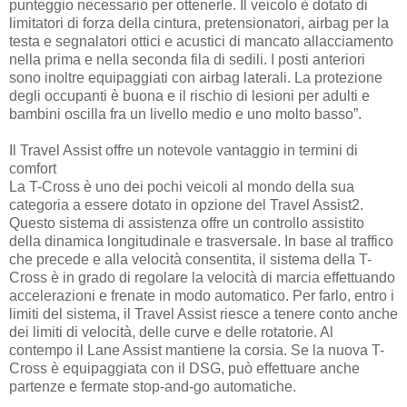
punteggio necessario per ottenerle. Il veicolo è dotato di
limitatori di forza della cintura, pretensionatori, airbag per la
testa e segnalatori ottici e acustici di mancato allacciamento
nella prima e nella seconda fila di sedili. I posti anteriori
sono inoltre equipaggiati con airbag laterali. La protezione
degli occupanti è buona e il rischio di lesioni per adulti e
bambini oscilla fra un livello medio e uno molto basso”.
Il Travel Assist offre un notevole vantaggio in termini di
comfort
La T-Cross è uno dei pochi veicoli al mondo della sua
categoria a essere dotato in opzione del Travel Assist2.
Questo sistema di assistenza offre un controllo assistito
della dinamica longitudinale e trasversale. In base al traffico
che precede e alla velocità consentita, il sistema della T-
Cross è in grado di regolare la velocità di marcia effettuando
accelerazioni e frenate in modo automatico. Per farlo, entro i
limiti del sistema, il Travel Assist riesce a tenere conto anche
dei limiti di velocità, delle curve e delle rotatorie. Al
contempo il Lane Assist mantiene la corsia. Se la nuova T-
Cross è equipaggiata con il DSG, può effettuare anche
partenze e fermate stop-and-go automatiche.