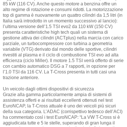
85 kW (116 CV). Anche questo motore a benzina offre un
alto regime di rotazione e consumi ridotti. La motorizzazione
top di gamma è nuovamente un quattro cilindri da 1,5 litri (in
Italia sarà introdotto in un momento successivo al lancio):
l’ultima versione dell’1.5 TSI evo2 da 110 kW (150 CV)
presenta caratteristiche high tech quali un sistema di
gestione attiva dei cilindri (ACTplus) nella marcia con carico
parziale, un turbocompressore con turbina a geometria
variabile (VTG) derivato dal mondo delle sportive, cilindri
rivestiti al plasma e il ciclo di combustione TSI evo ad alta
efficienza (ciclo Miller). Il motore 1.5 TSI verrà offerto di serie
con cambio automatico DSG a 7 rapporti, in opzione per
l’1.0 TSI da 116 CV. La T-Cross presenta in tutti casi una
trazione anteriore.
Un veicolo dagli ottimi dispositivi di sicurezza
Grazie alla gamma particolarmente ampia di sistemi di
assistenza offerti e ai risultati eccellenti ottenuti nel test
EuroNCAP, la T-Cross attuale è uno dei veicoli più sicuri
della sua categoria. L’ADAC (corrispettivo tedesco dell’ACI)
ha commentato così i test EuroNCAP: “La VW T-Cross si è
aggiudicata tutte e 5 le stelle, superando di gran lunga il