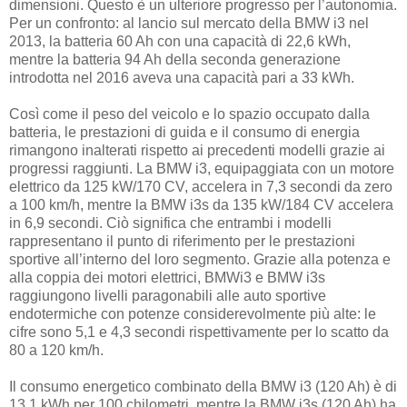
dimensioni. Questo è un ulteriore progresso per l’autonomia.
Per un confronto: al lancio sul mercato della BMW i3 nel
2013, la batteria 60 Ah con una capacità di 22,6 kWh,
mentre la batteria 94 Ah della seconda generazione
introdotta nel 2016 aveva una capacità pari a 33 kWh.
Così come il peso del veicolo e lo spazio occupato dalla
batteria, le prestazioni di guida e il consumo di energia
rimangono inalterati rispetto ai precedenti modelli grazie ai
progressi raggiunti. La BMW i3, equipaggiata con un motore
elettrico da 125 kW/170 CV, accelera in 7,3 secondi da zero
a 100 km/h, mentre la BMW i3s da 135 kW/184 CV accelera
in 6,9 secondi. Ciò significa che entrambi i modelli
rappresentano il punto di riferimento per le prestazioni
sportive all’interno del loro segmento. Grazie alla potenza e
alla coppia dei motori elettrici, BMWi3 e BMW i3s
raggiungono livelli paragonabili alle auto sportive
endotermiche con potenze considerevolmente più alte: le
cifre sono 5,1 e 4,3 secondi rispettivamente per lo scatto da
80 a 120 km/h.
Il consumo energetico combinato della BMW i3 (120 Ah) è di
13,1 kWh per 100 chilometri, mentre la BMW i3s (120 Ah) ha