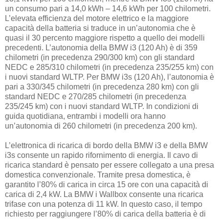
un consumo pari a 14,0 kWh – 14,6 kWh per 100 chilometri.
L’elevata efficienza del motore elettrico e la maggiore
capacità della batteria si traduce in un’autonomia che è
quasi il 30 percento maggiore rispetto a quello dei modelli
precedenti. L’autonomia della BMW i3 (120 Ah) è di 359
chilometri (in precedenza 290/300 km) con gli standard
NEDC e 285/310 chilometri (in precedenza 235/255 km) con
i nuovi standard WLTP. Per BMW i3s (120 Ah), l’autonomia è
pari a 330/345 chilometri (in precedenza 280 km) con gli
standard NEDC e 270/285 chilometri (in precedenza
235/245 km) con i nuovi standard WLTP. In condizioni di
guida quotidiana, entrambi i modelli ora hanno
un’autonomia di 260 chilometri (in precedenza 200 km).
L’elettronica di ricarica di bordo della BMW i3 e della BMW
i3s consente un rapido rifornimento di energia. Il cavo di
ricarica standard è pensato per essere collegato a una presa
domestica convenzionale. Tramite presa domestica, è
garantito l’80% di carica in circa 15 ore con una capacità di
carica di 2,4 kW. La BMW i Wallbox consente una ricarica
trifase con una potenza di 11 kW. In questo caso, il tempo
richiesto per raggiungere l’80% di carica della batteria è di