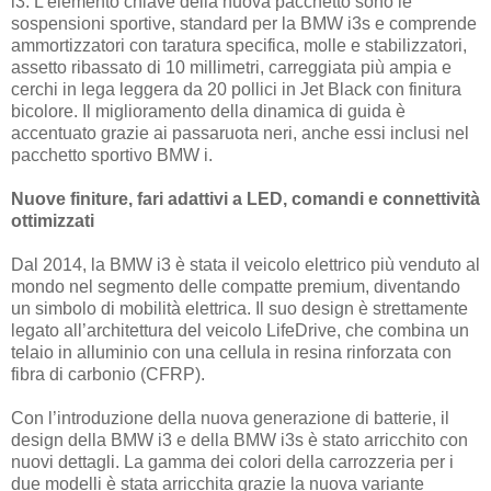
i3. L’elemento chiave della nuova pacchetto sono le
sospensioni sportive, standard per la BMW i3s e comprende
ammortizzatori con taratura specifica, molle e stabilizzatori,
assetto ribassato di 10 millimetri, carreggiata più ampia e
cerchi in lega leggera da 20 pollici in Jet Black con finitura
bicolore. Il miglioramento della dinamica di guida è
accentuato grazie ai passaruota neri, anche essi inclusi nel
pacchetto sportivo BMW i.
Nuove finiture, fari adattivi a LED, comandi e connettività
ottimizzati
Dal 2014, la BMW i3 è stata il veicolo elettrico più venduto al
mondo nel segmento delle compatte premium, diventando
un simbolo di mobilità elettrica. Il suo design è strettamente
legato all’architettura del veicolo LifeDrive, che combina un
telaio in alluminio con una cellula in resina rinforzata con
fibra di carbonio (CFRP).
Con l’introduzione della nuova generazione di batterie, il
design della BMW i3 e della BMW i3s è stato arricchito con
nuovi dettagli. La gamma dei colori della carrozzeria per i
due modelli è stata arricchita grazie la nuova variante