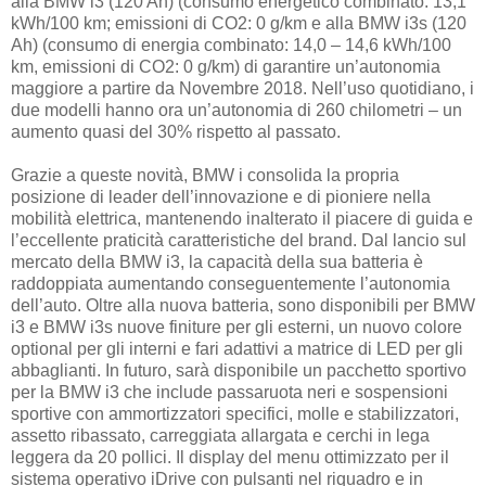
alla BMW i3 (120 Ah) (consumo energetico combinato: 13,1
kWh/100 km; emissioni di CO2: 0 g/km e alla BMW i3s (120
Ah) (consumo di energia combinato: 14,0 – 14,6 kWh/100
km, emissioni di CO2: 0 g/km) di garantire un’autonomia
maggiore a partire da Novembre 2018. Nell’uso quotidiano, i
due modelli hanno ora un’autonomia di 260 chilometri – un
aumento quasi del 30% rispetto al passato.
Grazie a queste novità, BMW i consolida la propria
posizione di leader dell’innovazione e di pioniere nella
mobilità elettrica, mantenendo inalterato il piacere di guida e
l’eccellente praticità caratteristiche del brand. Dal lancio sul
mercato della BMW i3, la capacità della sua batteria è
raddoppiata aumentando conseguentemente l’autonomia
dell’auto. Oltre alla nuova batteria, sono disponibili per BMW
i3 e BMW i3s nuove finiture per gli esterni, un nuovo colore
optional per gli interni e fari adattivi a matrice di LED per gli
abbaglianti. In futuro, sarà disponibile un pacchetto sportivo
per la BMW i3 che include passaruota neri e sospensioni
sportive con ammortizzatori specifici, molle e stabilizzatori,
assetto ribassato, carreggiata allargata e cerchi in lega
leggera da 20 pollici. Il display del menu ottimizzato per il
sistema operativo iDrive con pulsanti nel riquadro e in