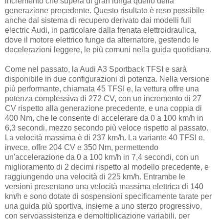
incremento che supera di gran lunga quello della
generazione precedente. Questo risultato è reso possibile
anche dal sistema di recupero derivato dai modelli full
electric Audi, in particolare dalla frenata elettroidraulica,
dove il motore elettrico funge da alternatore, gestendo le
decelerazioni leggere, le più comuni nella guida quotidiana.
Come nel passato, la Audi A3 Sportback TFSI e sarà
disponibile in due configurazioni di potenza. Nella versione
più performante, chiamata 45 TFSI e, la vettura offre una
potenza complessiva di 272 CV, con un incremento di 27
CV rispetto alla generazione precedente, e una coppia di
400 Nm, che le consente di accelerare da 0 a 100 km/h in
6,3 secondi, mezzo secondo più veloce rispetto al passato.
La velocità massima è di 237 km/h. La variante 40 TFSI e,
invece, offre 204 CV e 350 Nm, permettendo
un'accelerazione da 0 a 100 km/h in 7,4 secondi, con un
miglioramento di 2 decimi rispetto al modello precedente, e
raggiungendo una velocità di 225 km/h. Entrambe le
versioni presentano una velocità massima elettrica di 140
km/h e sono dotate di sospensioni specificamente tarate per
una guida più sportiva, insieme a uno sterzo progressivo,
con servoassistenza e demoltiplicazione variabili, per