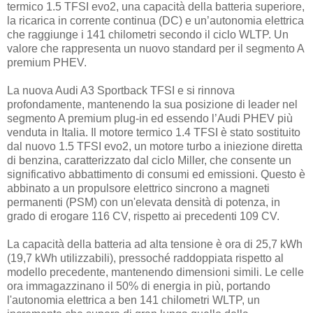
termico 1.5 TFSI evo2, una capacità della batteria superiore,
la ricarica in corrente continua (DC) e un’autonomia elettrica
che raggiunge i 141 chilometri secondo il ciclo WLTP. Un
valore che rappresenta un nuovo standard per il segmento A
premium PHEV.
La nuova Audi A3 Sportback TFSI e si rinnova
profondamente, mantenendo la sua posizione di leader nel
segmento A premium plug-in ed essendo l’Audi PHEV più
venduta in Italia. Il motore termico 1.4 TFSI è stato sostituito
dal nuovo 1.5 TFSI evo2, un motore turbo a iniezione diretta
di benzina, caratterizzato dal ciclo Miller, che consente un
significativo abbattimento di consumi ed emissioni. Questo è
abbinato a un propulsore elettrico sincrono a magneti
permanenti (PSM) con un'elevata densità di potenza, in
grado di erogare 116 CV, rispetto ai precedenti 109 CV.
La capacità della batteria ad alta tensione è ora di 25,7 kWh
(19,7 kWh utilizzabili), pressoché raddoppiata rispetto al
modello precedente, mantenendo dimensioni simili. Le celle
ora immagazzinano il 50% di energia in più, portando
l'autonomia elettrica a ben 141 chilometri WLTP, un