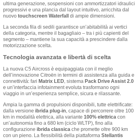
ultima generazione, sospensioni con ammortizzatori idraulici
progressivi e una plancia dal layout intuitivo, arricchita dal
nuovo
touchscreen Waterfall
di ampie dimensioni.
La seconda fila di sedili garantisce un’abitabilità ai vertici
della categoria, mentre il bagagliaio – tra i più capienti del
segmento – mantiene la sua capacità a prescindere dalla
motorizzazione scelta.
Tecnologia avanzata e libertà di scelta
La nuova C5 Aircross è equipaggiata con il meglio
dell’innovazione Citroën in termini di assistenza alla guida e
connettività: fari
Matrix LED
, sistema
Pack Drive Assist 2.0
e un’interfaccia infotainment evoluta trasformano ogni
viaggio in un’esperienza semplice, sicura e rilassante.
Ampia la gamma di propulsioni disponibili, tutte elettrificate:
dalla versione
ibrida plug-in
, capace di percorrere oltre 100
km in modalità elettrica, alla variante
100% elettrica
con
un’autonomia fino a 680 km (ciclo WLTP), fino alla
configurazione
ibrida classica
che promette oltre 900 km
con un pieno. La flessibilità della piattaforma
Stellantis