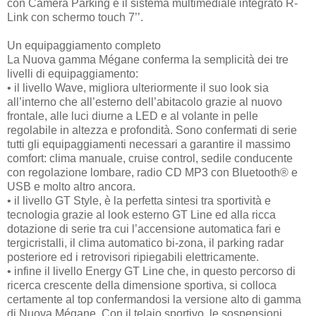
con Camera Parking e il sistema multimediale integrato R-
Link con schermo touch 7’’.
Un equipaggiamento completo
La Nuova gamma Mégane conferma la semplicità dei tre
livelli di equipaggiamento:
•
il livello Wave, migliora ulteriormente il suo look sia
all’interno che all’esterno dell’abitacolo grazie al nuovo
frontale, alle luci diurne a LED e al volante in pelle
regolabile in altezza e profondità. Sono confermati di serie
tutti gli equipaggiamenti necessari a garantire il massimo
comfort: clima manuale, cruise control, sedile conducente
con regolazione lombare, radio CD MP3 con Bluetooth® e
USB e molto altro ancora.
•
il livello GT Style, è la perfetta sintesi tra sportività e
tecnologia grazie al look esterno GT Line ed alla ricca
dotazione di serie tra cui l’accensione automatica fari e
tergicristalli, il clima automatico bi-zona, il parking radar
posteriore ed i retrovisori ripiegabili elettricamente.
•
infine il livello Energy GT Line che, in questo percorso di
ricerca crescente della dimensione sportiva, si colloca
certamente al top confermandosi la versione alto di gamma
di Nuova Mégane. Con il telaio sportivo, le sospensioni